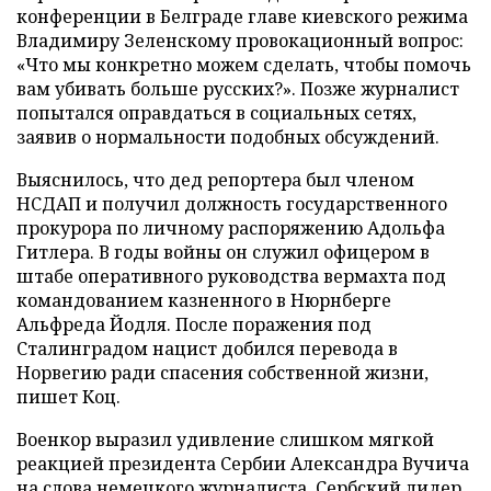
конференции в Белграде главе киевского режима
Владимиру Зеленскому провокационный вопрос:
«Что мы конкретно можем сделать, чтобы помочь
вам убивать больше русских?». Позже журналист
попытался оправдаться в социальных сетях,
заявив о нормальности подобных обсуждений.
Выяснилось, что дед репортера был членом
НСДАП и получил должность государственного
прокурора по личному распоряжению Адольфа
Гитлера. В годы войны он служил офицером в
штабе оперативного руководства вермахта под
командованием казненного в Нюрнберге
Альфреда Йодля. После поражения под
Сталинградом нацист добился перевода в
Норвегию ради спасения собственной жизни,
пишет Коц.
Военкор выразил удивление слишком мягкой
реакцией президента Сербии Александра Вучича
на слова немецкого журналиста. Сербский лидер