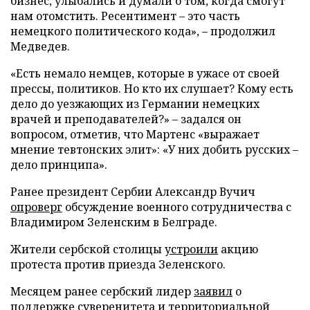
бизнес, улыбались и думали о том, когда смогут
нам отомстить. Ресентимент – это часть
немецкого политического кода», – продолжил
Медведев.
«Есть немало немцев, которые в ужасе от своей
прессы, политиков. Но кто их слушает? Кому есть
дело до уезжающих из Германии немецких
врачей и преподавателей?» – задался он
вопросом, отметив, что Мартенс «выражает
мнение тевтонских элит»: «У них добить русских –
дело принципа».
Ранее президент Сербии Александр Вучич
опроверг
обсуждение военного сотрудничества с
Владимиром Зеленским в Белграде.
Жители сербской столицы
устроили
акцию
протеста против приезда Зеленского.
Месяцем ранее сербский лидер
заявил
о
поддержке суверенитета и территориальной