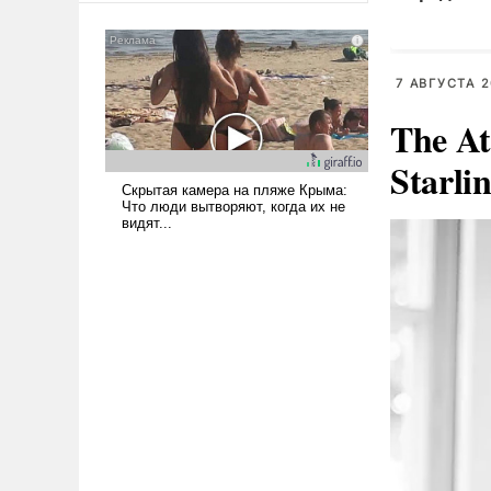
американские арсеналы.
Сложившаяся ситуация
означает многолетний период
7 АВГУСТА 2
уязвимости США, например,
перед Китаем.
The At
Starli