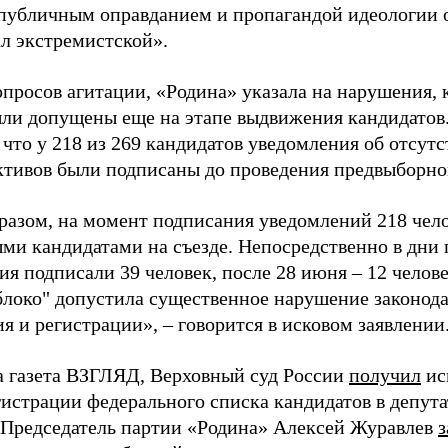
«публичным оправданием и пропагандой идеологии 
ал экстремистской».
просов агитации, «Родина» указала на нарушения, 
ыли допущены еще на этапе выдвижения кандидатов. 
 что у 218 из 269 кандидатов уведомления об отсу
активов были подписаны до проведения предвыборног
разом, на момент подписания уведомлений 218 чело
ми кандидатами на съезде. Непосредственно в дни 
я подписали 39 человек, после 28 июня – 12 челов
блоко" допустила существенное нарушение законода
 и регистрации», – говорится в исковом заявлении
а газета ВЗГЛЯД, Верховный суд России
получил
ис
гистрации федерального списка кандидатов в депут
 Председатель партии «Родина» Алексей Журавлев
з