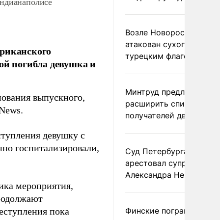
Индианаполисе
Возле Новороссийска
атакован сухогруз под
ериканского
турецким флагом
ой погибла девушка и
Минтруд предложил
нования выпускного,
расширить список
News.
получателей двух пенс
тупления девушку с
но госпитализировали,
Суд Петербурга заочно
арестовал супругу
Александра Невзорова
ика мероприятия,
родолжают
еступления пока
Финские пограничники