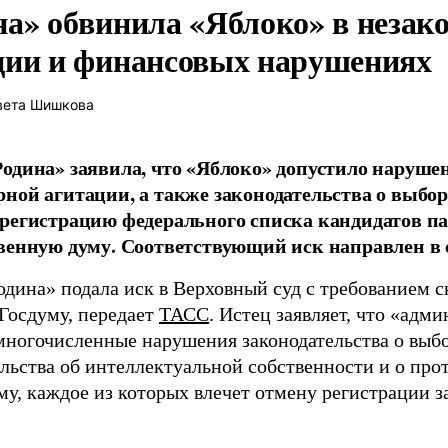
на» обвинила «Яблоко» в незак
ции и финансовых нарушениях
вета Шишкова
одина» заявила, что «Яблоко» допустило наруше
ной агитации, а также законодательства о выбор
регистрацию федерального списка кандидатов па
венную думу. Соответствующий иск направлен в с
одина» подала иск в Верховный суд с требованием с
 Госдуму, передает
ТАСС
. Истец заявляет, что «адм
многочисленные нарушения законодательства о выбор
ельства об интеллектуальной собственности и о про
му, каждое из которых влечет отмену регистрации 