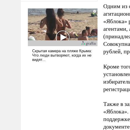
Одним из 
агитацион
«Яблока» 
агентами,
(принадле
Совокупная
рублей, пр
Кроме тог
установле
избиратель
регистрац
Также в з
«Яблока».
поддержке
документе