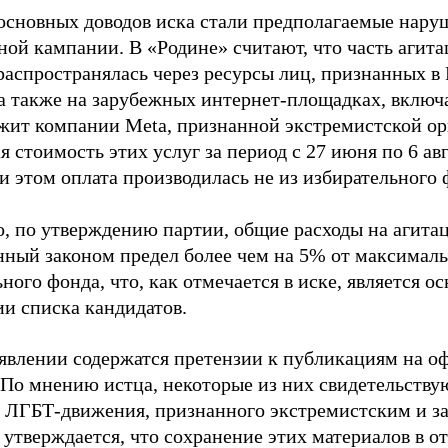
основных доводов иска стали предполагаемые нару
ной кампании. В «Родине» считают, что часть агит
распространялась через ресурсы лиц, признанных 
 а также на зарубежных интернет-площадках, включа
жит компании Meta, признанной экстремистской ор
 стоимость этих услуг за период с 27 июня по 6 ав
и этом оплата производилась не из избирательного 
о, по утверждению партии, общие расходы на агит
нный законом предел более чем на 5% от максималь
ного фонда, что, как отмечается в иске, является 
ии списка кандидатов.
аявлении содержатся претензии к публикациям на о
 По мнению истца, некоторые из них свидетельству
 ЛГБТ-движения, признанного экстремистским и з
 утверждается, что сохранение этих материалов в о