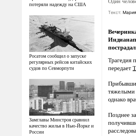
Один челове
потеряли надежду на США
Tекст:
Мария
Вечеринка
Индианапо
пострадал
Росатом сообщил о запуске
Трагедия 
регулярных рейсов китайских
судов по Севморпути
передает
Прибывшие
тяжелыми 
однако вра
Позднее з
Замглавы Минстроя сравнил
получивши
качество жилья в Нью-Йорке и
расследов
России