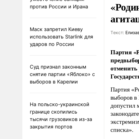
«Роди
против России и Ирана
агита
Маск запретил Киеву
Tекст:
Елиза
использовать Starlink для
ударов по России
Партия «Р
предвыбор
Суд признал законным
отменить 
снятие партии «Яблоко» с
Государст
выборов в Карелии
Партия «Р
выборов в
На польско-украинской
допустил 
границе скопились
законодат
тысячи грузовиков из-за
экстремиз
закрытия портов
списка».