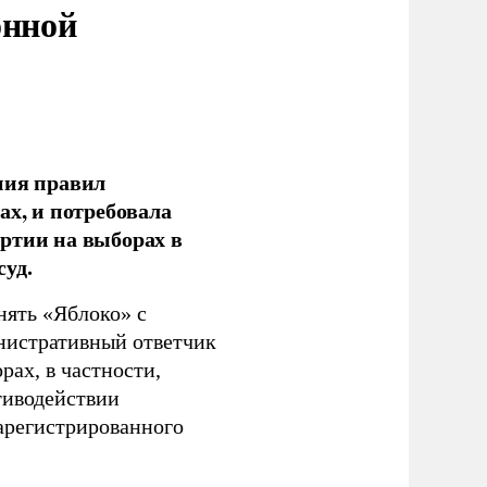
онной
ния правил
ах, и потребовала
ртии на выборах в
уд.
нять «Яблоко» с
инистративный ответчик
ах, в частности,
тиводействии
зарегистрированного