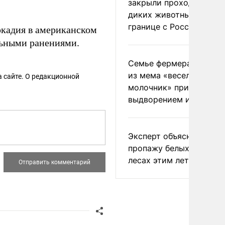
закрыли проходы для
диких животных на
границе с Россией
Аркадия в американском
льными ранениями.
Семье фермера Уолкер
из мема «веселый
 сайте. О редакционной
молочник» пригрозили
выдворением из Росси
Эксперт объяснил
пропажу белых грибов 
лесах этим летом