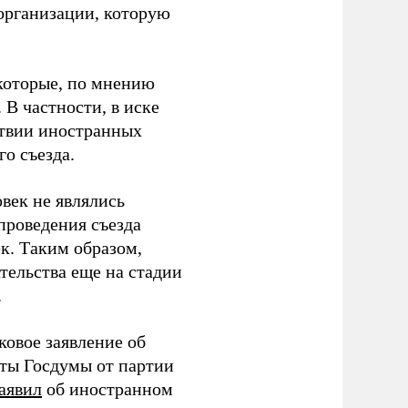
организации, которую
которые, по мнению
В частности, в иске
тствии иностранных
о съезда.
век не являлись
проведения съезда
ек. Таким образом,
тельства еще на стадии
.
ковое заявление об
аты Госдумы от партии
аявил
об иностранном