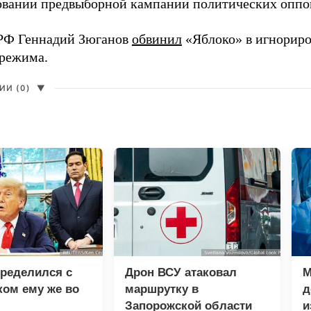
вании предвыборной кампании политических оппо
РФ Геннадий Зюганов
обвинил
«Яблоко» в игнорир
 режима.
И (0)
▼
ределился с
Дрон ВСУ атаковал
М
ом ему же во
маршрутку в
д
Запорожской области
и