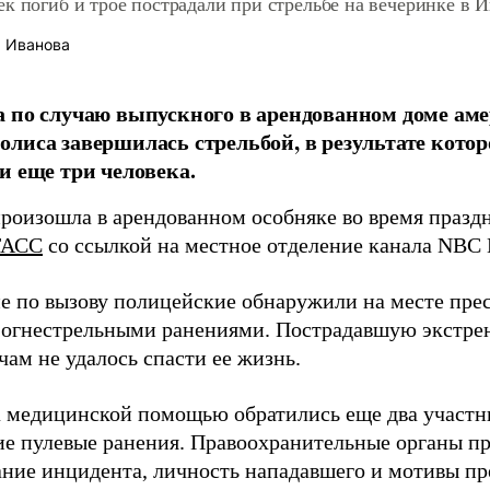
к погиб и трое пострадали при стрельбе на вечеринке в 
 Иванова
 по случаю выпускного в арендованном доме ам
лиса завершилась стрельбой, в результате котор
и еще три человека.
произошла в арендованном особняке во время празд
ТАСС
со ссылкой на местное отделение канала NBC 
 по вызову полицейские обнаружили на месте прес
огнестрельными ранениями. Пострадавшую экстрен
чам не удалось спасти ее жизнь.
а медицинской помощью обратились еще два участн
е пулевые ранения. Правоохранительные органы п
ание инцидента, личность нападавшего и мотивы пр