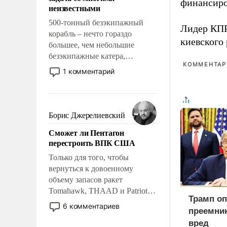
адаптироваться.
финансиро
неизвестными
500-тонный безэкипажный
Лидер КП
корабль – нечто гораздо
киевского
большее, чем небольшие
безэкипажные катера,
КОММЕНТАРИ
применение которых уже
1 комментарий
стало обыденностью. Задача по
созданию такого корабля очень
сложна и амбициозна. Однако
и ее реализация радикально
Борис Джерелиевский
поднимет наши боевые
Сможет ли Пентагон
возможности.
перестроить ВПК США
Только для того, чтобы
вернуться к довоенному
объему запасов ракет
Tomahawk, THAAD и Patriot
Трамп оп
США потребуется более трех
6 комментариев
преемник
лет. Даже небольшая война с
вред
Ираном опустошила