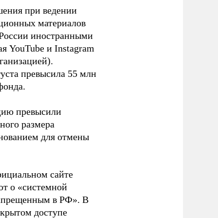
шения при ведении
ационных материалов
в России иностранными
я YouTube и Instagram
ганизацией).
густа превысила 55 млн
фонда.
ацию превысили
ного размера
основанием для отмены
фициальном сайте
ют о «системной
апрещенным в РФ». В
ткрытом доступе