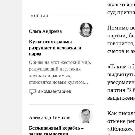
является 
суд призн
МНЕНИЯ
Помимо во
Ольга Андреева
партии, б
Культ психотравмы
говорится,
разрушает и человека, и
счетов и 
народ
Обиды на этот жестокий мир,
«Таким об
разрушающий нас, таких
выдвинуты
хрупких и ранимых,
уведомлени
становятся новым культом,
постепенно вытесняя и
партия "Я
8 комментариев
отменяя традиционное
выдвижения
требование к человеку – быть
мужественным и твердым под
Как писал
ударами судьбы, брать на себя
Александр Тимохин
отмене ре
ответственность, помогать
Безэкипажный корабль –
«Яблоко».
слабым, идти вперед и
задача со многими