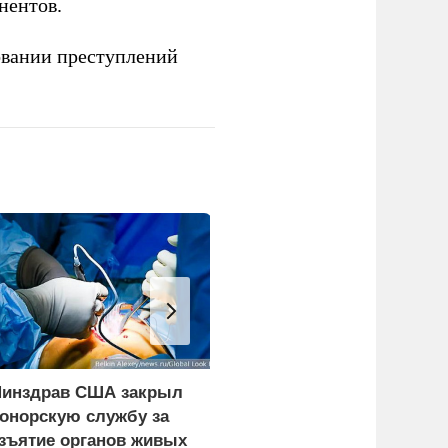
нентов.
овании преступлений
инздрав США закрыл
Экипаж пропавшего в
онорскую службу за
Приангарье патрульног
зъятие органов живых
самолета Cessna 182