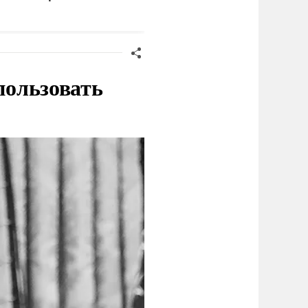
ациентов
нашли живым
пользовать