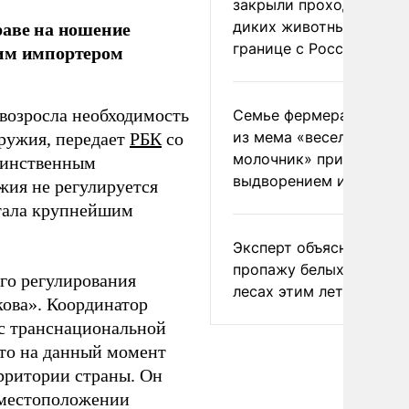
закрыли проходы для
раве на ношение
диких животных на
границе с Россией
шим импортером
 возросла необходимость
Семье фермера Уолкер
из мема «веселый
ружия, передает
РБК
со
молочник» пригрозили
единственным
выдворением из Росси
жия не регулируется
стала крупнейшим
Эксперт объяснил
пропажу белых грибов 
ого регулирования
лесах этим летом
кова». Координатор
 с транснациональной
то на данный момент
ерритории страны. Он
 местоположении