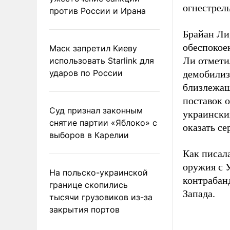
огнестрел
против России и Ирана
Брайан Ли
обеспокое
Маск запретил Киеву
Ли отметил
использовать Starlink для
ударов по России
демобилиз
близлежащ
поставок 
Суд признал законным
украински
снятие партии «Яблоко» с
оказать се
выборов в Карелии
Как писал
оружия с 
На польско-украинской
контрабан
границе скопились
Запада.
тысячи грузовиков из-за
закрытия портов