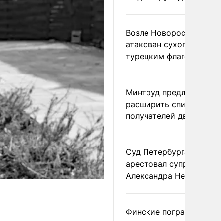
Возле Новороссийска
атакован сухогруз под
турецким флагом
Минтруд предложил
расширить список
получателей двух пенс
Суд Петербурга заочно
арестовал супругу
Александра Невзорова
Финские пограничники