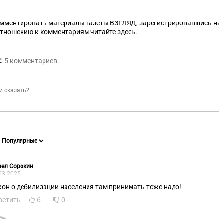
омментировать материалы газеты ВЗГЛЯД,
зарегистрировавшись
на
отношению к комментариям читайте
здесь
.
:
5
комментариев
вел Сорокин
03.2025
кон о дебилизации населения там принимать тоже надо!
ветить
6
0