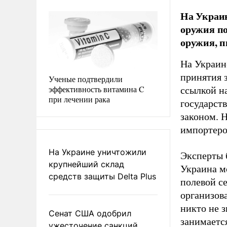
На Украин
оружия по
оружия, п
На Украин
принятия 
Ученые подтвердили
эффективность витамина C
ссылкой н
при лечении рака
государств
законом. 
импортеро
На Украине уничтожили
Эксперты б
крупнейший склад
Украина м
средств защиты Delta Plus
полевой с
организов
никто не 
Сенат США одобрил
занимаетс
ужесточение санкций