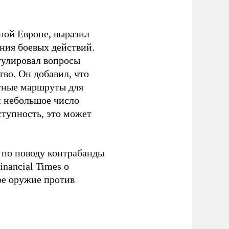
ной Европе, выразил
ния боевых действий.
егулировал вопросы
во. Он добавил, что
тные маршруты для
и небольшое число
ступность, это может
 по поводу контрабанды
nancial Times о
е оружие против