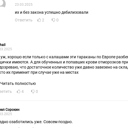
23.03.2025
их и без закона успешно дебилизовали
Ответить
2
0
hail
03.2025
 уж, хорошо если только с калашами эти тараканы по Европе разбег
щички имеются. А для обученных и попавших крови отморозков прим
дозреваю, что достаточное количество уже давно завезено на склад
 кто их применит при случае уже на местах
Читать полностью
ветить
4
0
вел Сорокин
03.2025
здно озаботились уже. Совсем поздно.