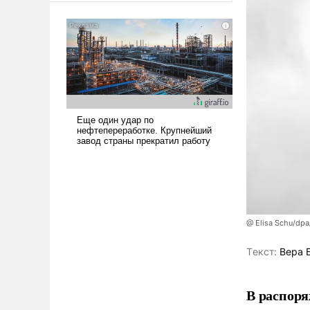
американские арсеналы.
Сложившаяся ситуация
означает многолетний период
уязвимости США, например,
перед Китаем.
@ Elisa Schu/dpa
Tекст:
Вера 
В распоря