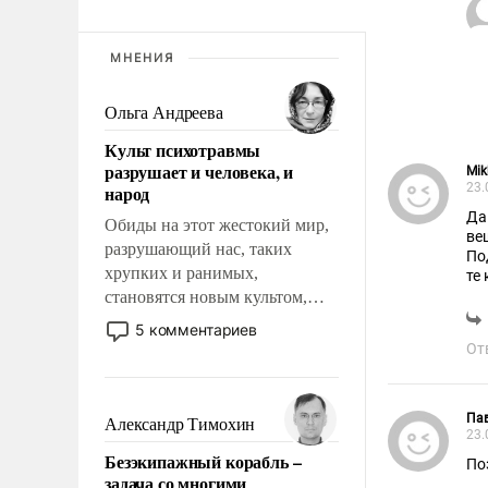
МНЕНИЯ
Ольга Андреева
Культ психотравмы
разрушает и человека, и
Mik
23.
народ
Да
Обиды на этот жестокий мир,
ве
разрушающий нас, таких
По
хрупких и ранимых,
те
становятся новым культом,
постепенно вытесняя и
5 комментариев
отменяя традиционное
От
требование к человеку – быть
мужественным и твердым под
ударами судьбы, брать на себя
Па
Александр Тимохин
23.
ответственность, помогать
Безэкипажный корабль –
слабым, идти вперед и
По
задача со многими