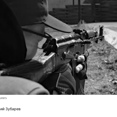
uters
ий Зубарев