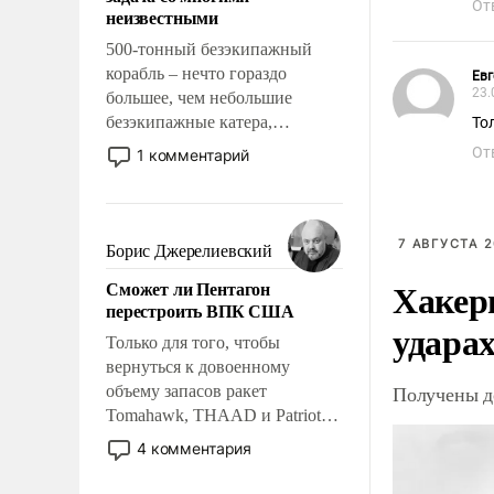
адаптироваться.
От
неизвестными
500-тонный безэкипажный
корабль – нечто гораздо
Евг
23.
большее, чем небольшие
безэкипажные катера,
То
применение которых уже
От
1 комментарий
стало обыденностью. Задача по
созданию такого корабля очень
сложна и амбициозна. Однако
и ее реализация радикально
7 АВГУСТА 2
Борис Джерелиевский
поднимет наши боевые
Хакер
Сможет ли Пентагон
возможности.
перестроить ВПК США
ударах
Только для того, чтобы
вернуться к довоенному
Получены д
объему запасов ракет
Tomahawk, THAAD и Patriot
США потребуется более трех
4 комментария
лет. Даже небольшая война с
Ираном опустошила