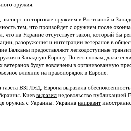
ьного оружия.
, эксперт по торговле оружием в Восточной и Запад
нность тем, что произойдет с оружием после оконча
, что на Украине отсутствует закон, который бы р
ации, разоружения и интеграции ветеранов в общест
ие Балканы предоставляют легкодоступные транзи
оружия в Западную Европу. По его словам, даже есл
х ветеранов будут вовлечены в организованную пре
рьезное влияние на правопорядок в Европе.
а газета ВЗГЛЯД, Европа
выразила
обеспокоенность
Украины. Киев
выразил
недовольство публикацией Fi
де оружия с Украины. Украина
направит
иностранно