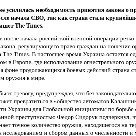
е усилилась необходимость принятия закона о п
сле начала СВО, так как страна стала крупней
ишет The Times.
е после начала российской военной операции резко
закона, регулирующего право граждан на ношение о
а The Times. В настоящее время Украина остается 
ом в Европе, где использование огнестрельного ору
На фоне продолжающихся боевых действий страна 
м оружия в мире.
ьют тревогу, предупреждая, что без законодательн
ожет превратиться в «общество автоматов Калашни
ети Украины для Глобальной инициативы по борьбе
анной преступностью Федор Сидорук подчеркнул, ч
знает точное количество оружия, находящегося на т
я исследованием и сбором данных о численности и