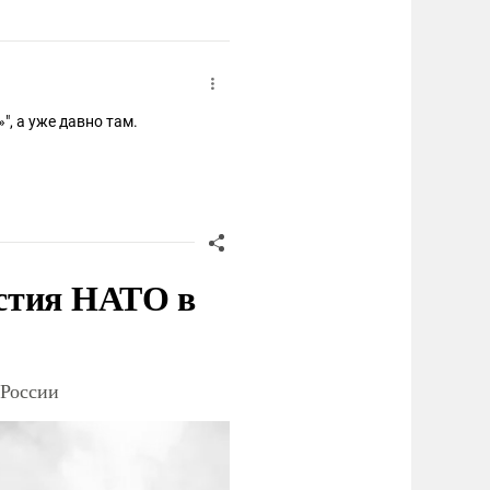
, а уже давно там.
стия НАТО в
 России