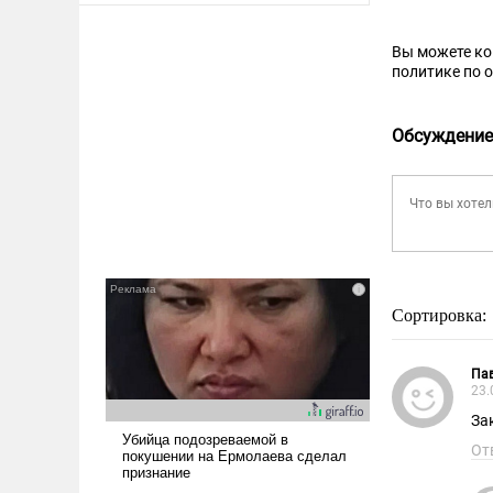
Вы можете к
политике по 
Обсуждение
Сортировка:
Па
23.
За
От