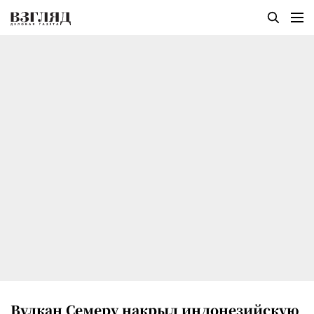
Вулкан Семеру накрыл индонезийскую