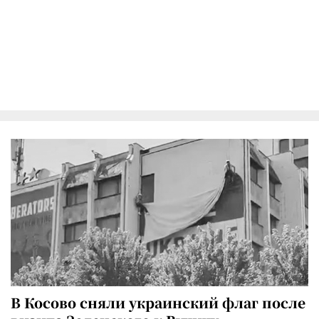
В Косово сняли украинский флаг после