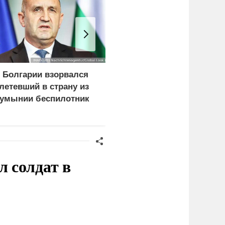
 Болгарии взорвался
США призвали
летевший в страну из
американцев не
умынии беспилотник
посещать Россию из-за
атак ВСУ
 солдат в