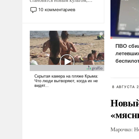
становятся новым культом,
постепенно вытесняя и
10 комментариев
отменяя традиционное
требование к человеку – быть
мужественным и твердым под
ударами судьбы, брать на себя
ответственность, помогать
ПВО сби
слабым, идти вперед и
летевших
адаптироваться.
беспило
8 АВГУСТА 2
Новый
«мясн
Марочко: Н