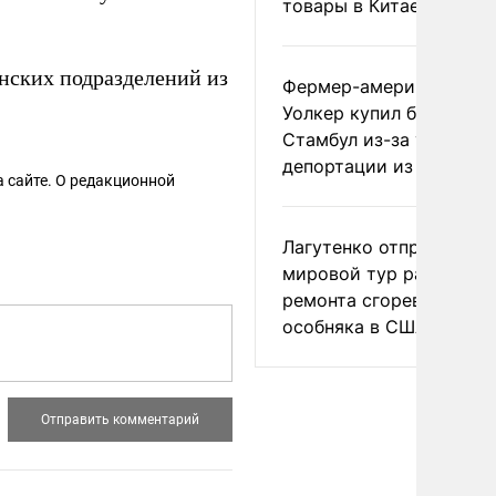
товары в Китае
нских подразделений из
Фермер-американец
Уолкер купил билет в
Стамбул из-за угрозы
депортации из России
 сайте. О редакционной
Лагутенко отправился в
мировой тур ради
ремонта сгоревшего
особняка в США