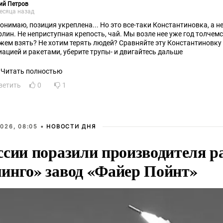
ий Петров
есяца назад
понимаю, позиция укреплена... Но это все-таки Константиновка, а не
рлин. Не неприступная крепость, чай. Мы возле нее уже год толчемся
ем взять? Не хотим терять людей? Сравняйте эту Константиновку с землей артиллерией,
иацией и ракетами, уберите трупы- и двигайтесь дальше
Читать полностью
ветить
0
1
026, 08:05 •
НОВОСТИ ДНЯ
ссии поразили производителя р
инго» завод «Файер Пойнт»