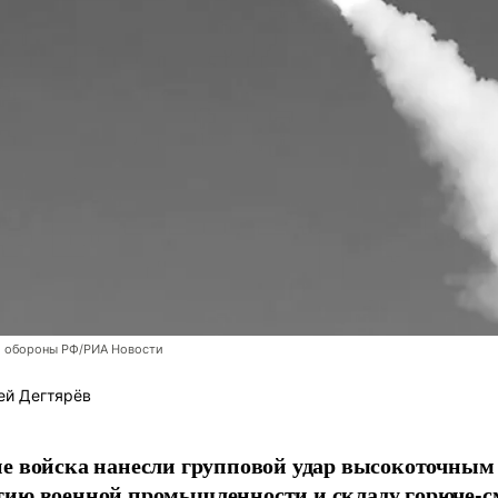
 обороны РФ/РИА Новости
ей Дегтярёв
е войска нанесли групповой удар высокоточным
тию военной промышленности и складу горюче-с