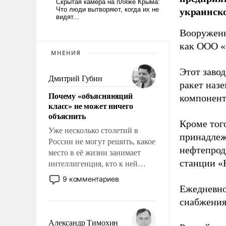
украинск
Вооруженн
как ООО «
МНЕНИЯ
Этот заво
Дмитрий Губин
ракет наз
Почему «объясняющий
компонент
класс» не может ничего
объяснить
Кроме тог
Уже несколько столетий в
принадлеж
России не могут решить, какое
нефтепрод
место в её жизни занимает
станции «
интеллигенция, кто к ней
принадлежит, а кого из неё
9 комментариев
исключили с правом
Ежедневно
восстановления и без оного. И
снабжения
чем она отличается от просто
образованных людей. Иногда
Александр Тимохин