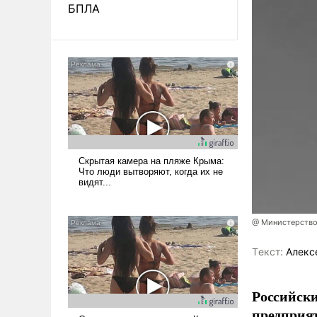
БПЛА
@ Министерство
Tекст:
Алекс
Российски
предприя