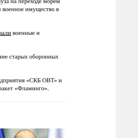
уза на переходе морем
и военное имущество в
вали
военные и
ние старых оборонных
дприятия «СКБ ОВТ» и
ракет «Фламинго».