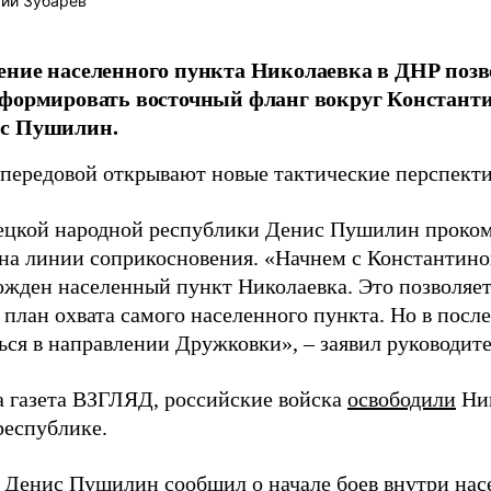
ий Зубарев
ние населенного пункта Николаевка в ДНР позв
формировать восточный фланг вокруг Константи
с Пушилин.
 передовой открывают новые тактические перспект
ецкой народной республики Денис Пушилин проко
на линии соприкосновения. «Начнем с Константинов
ожден населенный пункт Николаевка. Это позволяе
 план охвата самого населенного пункта. Но в пос
ься в направлении Дружковки», – заявил руководите
а газета ВЗГЛЯД, российские войска
освободили
Ник
республике.
Р Денис Пушилин
сообщил
о начале боев внутри нас