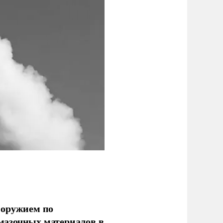
 оружием по
мазочных материалов в