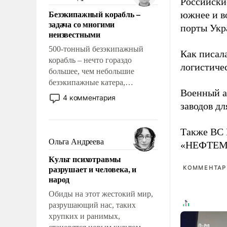
Российски
казалось, что эти вопросы
Безэкипажный корабль –
южнее и в
решены раз и навсегда, но –
задача со многими
нет, не решены.
порты Укр
неизвестными
500-тонный безэкипажный
Как писал
корабль – нечто гораздо
логистичес
большее, чем небольшие
безэкипажные катера,
Военный 
применение которых уже
4 комментария
стало обыденностью. Задача по
заводов д
созданию такого корабля очень
сложна и амбициозна. Однако
Также ВС 
и ее реализация радикально
Ольга Андреева
«НЕФТЕМАШ
поднимет наши боевые
Культ психотравмы
возможности.
разрушает и человека, и
КОММЕНТАРИ
народ
Обиды на этот жестокий мир,
разрушающий нас, таких
хрупких и ранимых,