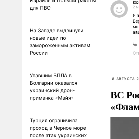
Израиля и Польши ракеты
Юр
для ПВО
2 м
Я 
Бе
мож
На Западе выдвинули
ав
новые идеи по
замороженным активам
России
От
Упавшим БПЛА в
8 АВГУСТА 2
Болгарии оказался
украинский дрон-
ВС Ро
приманка «Майя»
«Флам
Турция ограничила
проход в Черное море
после атак украинских