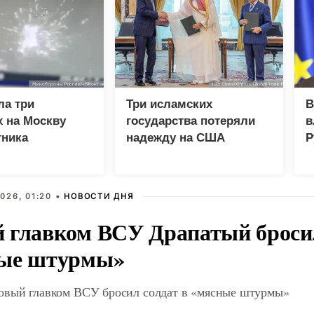
ла три
Три исламских
В
 на Москву
государства потеряли
в
тника
надежду на США
Р
026, 01:20 •
НОВОСТИ ДНЯ
 главком ВСУ Драпатый бросил
ые штурмы»
овый главком ВСУ бросил солдат в «мясные штурмы»