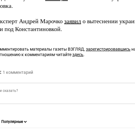
овка.
ксперт Андрей Марочко
заявил
о вытеснении украи
и под Константиновкой.
омментировать материалы газеты ВЗГЛЯД,
зарегистрировавшись
на
отношению к комментариям читайте
здесь
.
:
1
комментарий