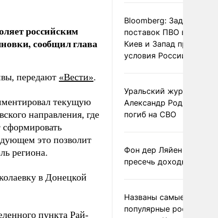
Bloomberg: Задержка
оляет российским
поставок ПВО вынудит
новки, сообщил глава
Киев и Запад принять
условия России
ивы, передают
«Вести»
.
Уральский журналист
мментировал текущую
Александр Родионов
ского направления, где
погиб на СВО
т сформировать
ледующем это позволит
Фон дер Ляйен призвал
ль региона.
пресечь доходы России
олаевку в Донецкой
Названы самые
популярные российски
еленного пункта Рай-