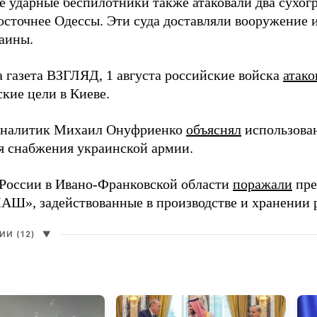
е ударные беспилотники также атаковали два сухогр
осточнее Одессы. Эти суда доставляли вооружение 
аины.
а газета ВЗГЛЯД, 1 августа российские войска
атако
кие цели в Киеве.
аналитик Михаил Онуфриенко
объяснял
использова
ля снабжения украинской армии.
России в Ивано-Франковской области
поражали
пре
», задействованные в производстве и хранении 
И (12)
▼