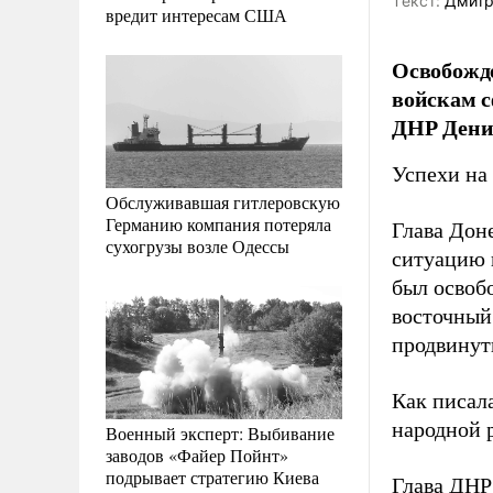
Tекст:
Дмитр
вредит интересам США
Освобожде
войскам с
ДНР Дени
Успехи на
Обслуживавшая гитлеровскую
Германию компания потеряла
Глава Дон
сухогрузы возле Одессы
ситуацию 
был освоб
восточный
продвинут
Как писал
народной 
Военный эксперт: Выбивание
заводов «Файер Пойнт»
подрывает стратегию Киева
Глава ДН