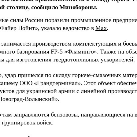
ой столице, сообщило Минобороны.
ые силы России поразили промышленное предприят
Файер Пойнт», указало ведомство в
Max
.
д занимается производством комплектующих и боев
емного базирования FP-5 «Фламинго». Также на объе
ы для изготовления твердотопливных ускорителей.
о, удар пришелся по складу горюче-смазочных матер
ащему ООО «Грандтерминал». Этот объект обеспеч
уктов для украинской армии с линейной производс
Новоград-Волынский».
 там заправляются бензовозы, направляющиеся на в
 группировок войск.