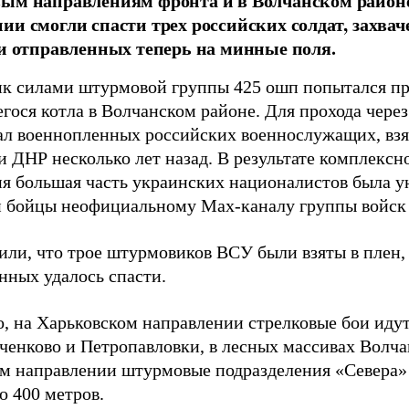
вым направлениям фронта и в Волчанском район
ии смогли спасти трех российских солдат, захв
 и отправленных теперь на минные поля.
к силами штурмовой группы 425 ошп попытался пр
гося котла в Волчанском районе. Для прохода чере
ал военнопленных российских военнослужащих, взя
 ДНР несколько лет назад. В результате комплексн
ия большая часть украинских националистов была 
и бойцы неофициальному Max-каналу группы войск
или, что трое штурмовиков ВСУ были взяты в плен,
нных удалось спасти.
, на Харьковском направлении стрелковые бои идут
ченково и Петропавловки, в лесных массивах Волча
м направлении штурмовые подразделения «Севера» 
о 400 метров.