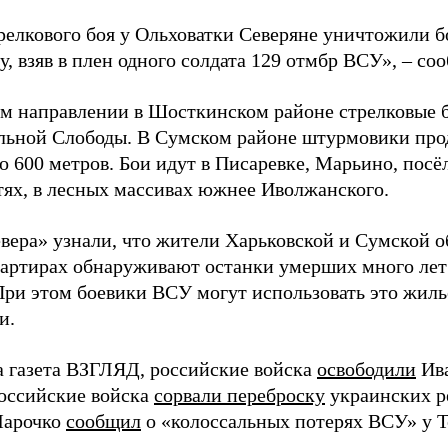
трелкового боя у Ольховатки Северяне уничтожили 
, взяв в плен одного солдата 129 отмбр ВСУ», – с
м направлении в Шосткинском районе стрелковые бо
льной Слободы. В Сумском районе штурмовики про
о 600 метров. Бои идут в Писаревке, Марьино, посё
тях, в лесных массивах южнее Иволжанского.
вера» узнали, что жители Харьковской и Сумской о
вартирах обнаруживают останки умерших много лет
При этом боевики ВСУ могут использовать это жил
и.
а газета ВЗГЛЯД, российские войска
освободили
Ива
Российские войска
сорвали переброску
украинских р
Марочко
сообщил
о «колоссальных потерях ВСУ» у Т