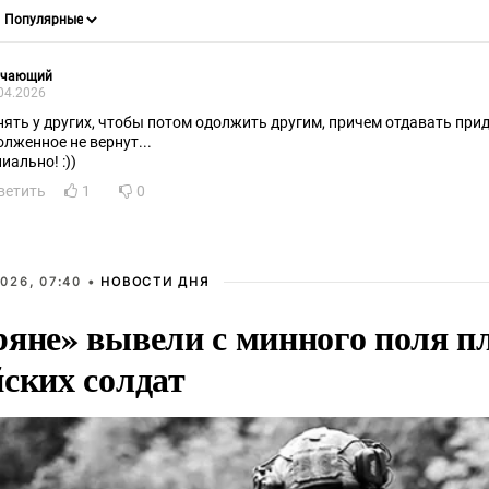
учающий
04.2026
нять у других, чтобы потом одолжить другим, причем отдавать при
олженное не вернут...
иально! :))
ветить
1
0
026, 07:40 •
НОВОСТИ ДНЯ
ряне» вывели с минного поля п
йских солдат