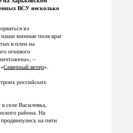
е на Харьковском
аченных ВСУ несколько
орваться из
з наши минные поля враг
тых в плен на
ого огневого
уничтожена», –
 «
Северный ветер
».
 троих российских
 в селе Василевка,
нского района. На
продвинулись на пяти