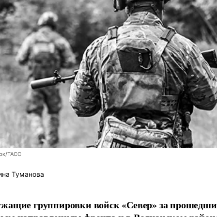
юк/ТАСС
ина Туманова
ужащие группировки войск «Север» за прошедши