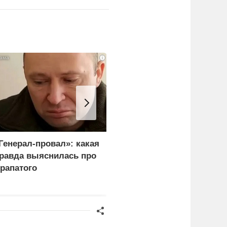
i
Генерал-провал»: какая
Рубио оправдался за
равда выяснилась про
переговоры с Россией
рапатого
перед Западом