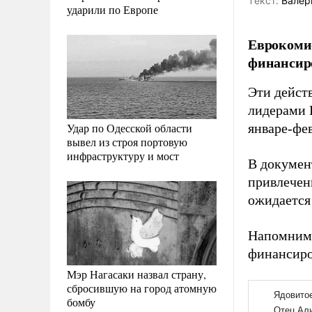
Tекст:
Валер
ударили по Европе
Еврокомис
финансиро
Эти дейст
лидерами 
Удар по Одесской области
январе-фе
вывел из строя портовую
инфраструктуру и мост
В документ
привлечен
ожидается 
Напомним
финансиро
Мэр Нагасаки назвал страну,
сбросившую на город атомную
бомбу