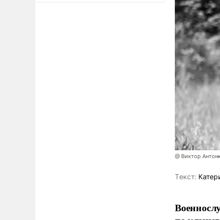
@ Виктор Антон
Tекст:
Катер
Военносл