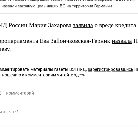
ИД России Мария Захарова
заявила
о вреде кредита
вропарламента Ева Зайончковская-Герник
назвала
По
еву.
омментировать материалы газеты ВЗГЛЯД,
зарегистрировавшись
на
отношению к комментариям читайте
здесь
.
:
1
комментарий