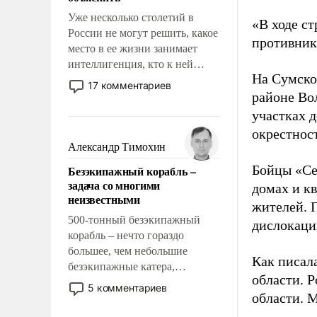
Уже несколько столетий в
«В ходе с
России не могут решить, какое
противнику
место в ее жизни занимает
интеллигенция, кто к ней
На Сумско
принадлежит, а кого из нее
17 комментариев
исключили с правом
районе Во
восстановления и без оного. И
участках д
чем она отличается от просто
окрестнос
образованных людей. Иногда
Александр Тимохин
казалось, что эти вопросы
Бойцы «Се
Безэкипажный корабль –
решены раз и навсегда, но –
задача со многими
домах и к
нет, не решены.
неизвестными
жителей. 
500-тонный безэкипажный
дислокаци
корабль – нечто гораздо
большее, чем небольшие
Как писал
безэкипажные катера,
области. 
применение которых уже
5 комментариев
области. 
стало обыденностью. Задача по
созданию такого корабля очень