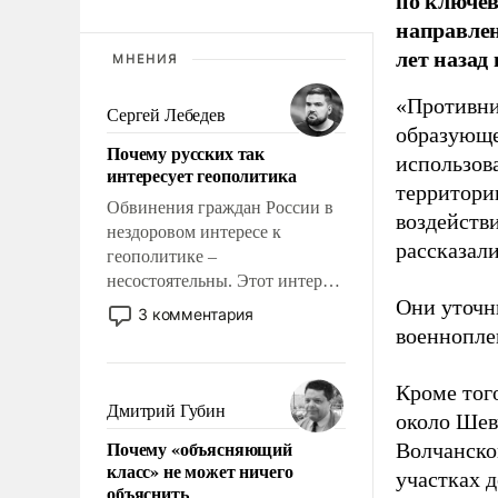
по ключе
направлен
лет назад
МНЕНИЯ
«Противни
Сергей Лебедев
образующе
Почему русских так
использов
интересует геополитика
территории
Обвинения граждан России в
воздейств
нездоровом интересе к
рассказал
геополитике –
несостоятельны. Этот интерес
Они уточн
рационален и прагматичен. Он
3 комментария
обусловлен тысячелетним
военнопле
опытом выживания в крайне
непростых условиях и
Кроме того
фундаментальным знанием,
Дмитрий Губин
около Шев
что мировая политика имеет
Почему «объясняющий
Волчанско
свойство заявляться на порог
класс» не может ничего
нашего дома.
участках д
объяснить