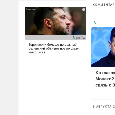
сложна и амбициозна. Однако
КОММЕНТАРИ
и ее реализация радикально
поднимет наши боевые
возможности.
Кто зака
Монако?
связь с 
9 АВГУСТА 2