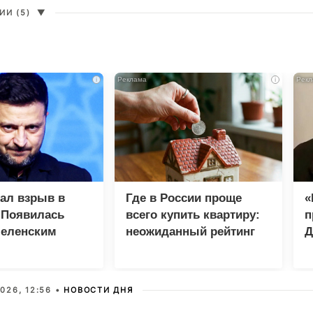
И (5)
▼
i
i
зал взрыв в
Где в России проще
«
 Появилась
всего купить квартиру:
п
Зеленским
неожиданный рейтинг
Д
026, 12:56 •
НОВОСТИ ДНЯ