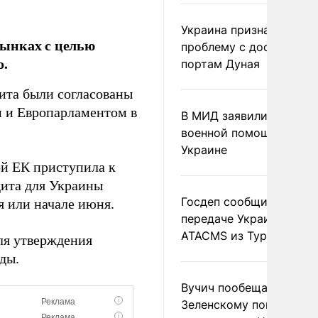
Украина признала
рынках с целью
проблему с доступом к
о.
портам Дуная
дита были согласованы
м и Европарламентом в
В МИД заявили о прямо
военной помощи Румы
Украине
ой ЕК приступила к
дита для Украины
Госдеп сообщил о
я или начале июня.
передаче Украине раке
ATACMS из Турции
ля утверждения
ды.
Вучич пообещал
Зеленскому помочь со