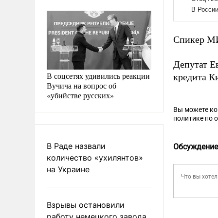
Спикер М
Депутат Е
В соцсетях удивились реакции
кредита Ки
Вучича на вопрос об
«убийстве русских»
Вы можете к
политике по 
В Раде назвали
Обсуждение
количество «ухилянтов»
на Украине
Взрывы остановили
работу немецкого завода