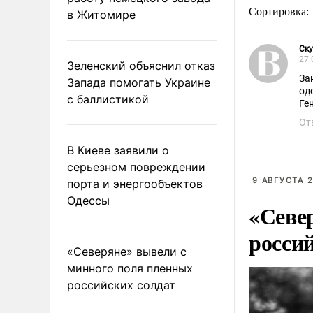
Сортировка:
в Житомире
Cк
27.
Зеленский объяснил отказ
За
Запада помогать Украине
од
с баллистикой
Ген
От
В Киеве заявили о
серьезном повреждении
9 АВГУСТА 2
порта и энергообъектов
Одессы
«Севе
росси
«Северяне» вывели с
минного поля пленных
российских солдат