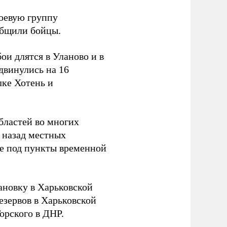
боевую группу
ообщили бойцы.
и длятся в Уланово и в
двинулись на 16
лке Хотень и
бластей во многих
 назад местных
ье под пункты временной
новку в Харьковской
езервов в Харьковской
орского в ДНР.