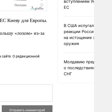
вступлением Украины в
ЕС
 ЕС Киеву для Европы.
В США испугались
реакции России и Кита
льшу «лохом» из-за
на истощение запасов
оружия
 сайте. О редакционной
Молдавию предупреди
о последствиях выхода
СНГ