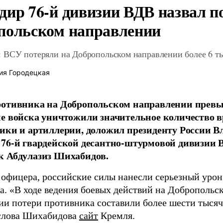
дир 76-й дивизии ВДВ назвал п
польском направлении
 ВСУ потеряли на Добропольском направлении более 6 ты
ия Городецкая
отивника на Добропольском направлении превыс
е войска уничтожили значительное количество 
ики и артиллерии, доложил президенту России 
76-й гвардейской десантно-штурмовой дивизии 
к Абдулазиз Шихабидов.
 офицера, российские силы нанесли серьезный уро
а. «В ходе ведения боевых действий на Добропольс
ии потери противника составили более шести тысяч 
слова Шихабидова
сайт
Кремля.