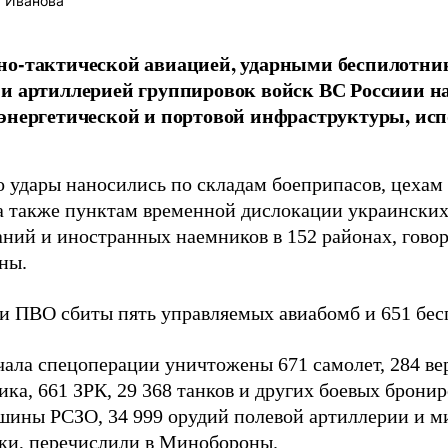
 Иванова
но-тактической авиацией, ударными беспилотни
и артиллерией группировок войск ВС Россиии н
энергетической и портовой инфраструктуры, исп
о удары наносились по складам боеприпасов, цеха
 а также пунктам временной дислокации украински
ний и иностранных наемников в 152 районах, гово
ны.
и ПВО сбиты пять управляемых авиабомб и 651 бес
чала спецоперации уничтожены 671 самолет, 284 вер
ика, 661 ЗРК, 29 368 танков и других боевых брони
шины РСЗО, 34 999 орудий полевой артиллерии и м
ки, перечислили в Минобороны.