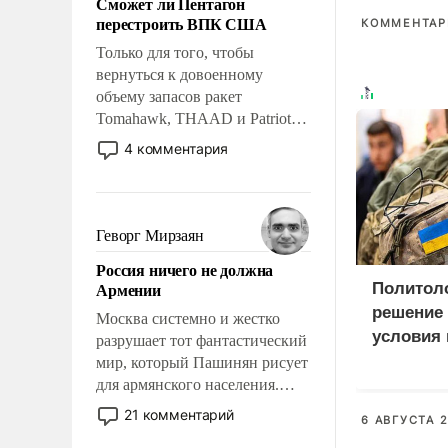
Сможет ли Пентагон
слабым, идти вперед и
перестроить ВПК США
КОММЕНТАРИ
адаптироваться.
Только для того, чтобы
вернуться к довоенному
объему запасов ракет
Tomahawk, THAAD и Patriot
США потребуется более трех
4 комментария
лет. Даже небольшая война с
Ираном опустошила
американские арсеналы.
Сложившаяся ситуация
Геворг Мирзаян
означает многолетний период
Россия ничего не должна
уязвимости США, например,
Армении
Политол
перед Китаем.
решение 
Москва системно и жестко
условия
разрушает тот фантастический
украинц
мир, который Пашинян рисует
для армянского населения.
Мир, где политические
21 комментарий
6 АВГУСТА 2
прожекты будут безусловно