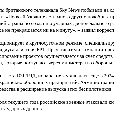
ы британского телеканала Sky News побывали на о
в. «По всей Украине есть много других подобных п
лий страны по созданию ударных дронов дальнего ра
сь не прекращается ни на минуту», – заявил корре
кционирует в круглосуточном режиме, специализир
радиуса действия FP1. Представители компании-про
сирование проектов осуществляется за счет средст
а, которые поступают через министерство обороны.
а газета ВЗГЛЯД, испанские журналисты еще в 2024
краинских оборонных предприятий. Администрац
редства в расширение выпуска этих беспилотников.
юля текущего года российские военные
атаковали
ки
тву ударных дронов.