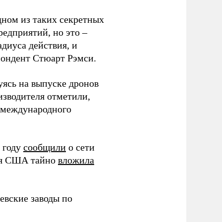
дном из таких секретных
редприятий, но это –
диуса действия, и
спондент Стюарт Рэмси.
уясь на выпуске дронов
изводителя отметили,
в международного
 году
сообщили
о сети
ия США тайно
вложила
евские заводы по