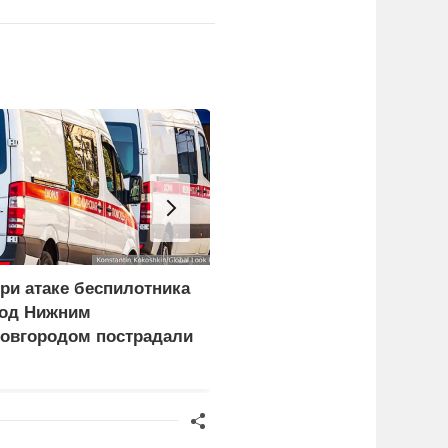
ри атаке беспилотника
Пентагон в разы
од Нижним
увеличил производство
овгородом пострадали
ракет Patriot и THAAD
етыре человека