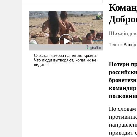
оплачиваться за счет
Коман
российских
Добро
налогоплательщиков и где
Еревану за свои поступки не
нужно отвечать.
Шихабидов:
Tекст:
Валер
Потери пр
российски
бронетехн
командир 
полковни
По словам
противник
направлен
приводит 