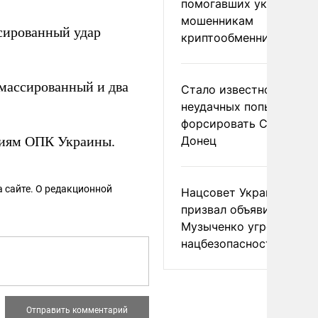
помогавших украински
мошенникам
ированный удар
криптообменников
массированный и два
Стало известно о
неудачных попытках ВС
форсировать Северски
тиям ОПК Украины.
Донец
 сайте. О редакционной
Нацсовет Украины по Т
призвал объявить
Музыченко угрозой
нацбезопасности