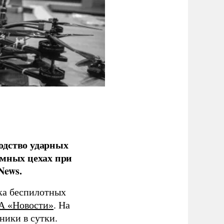
одство ударных
емных цехах при
News.
ка беспилотных
А «Новости»
. На
ники в сутки.