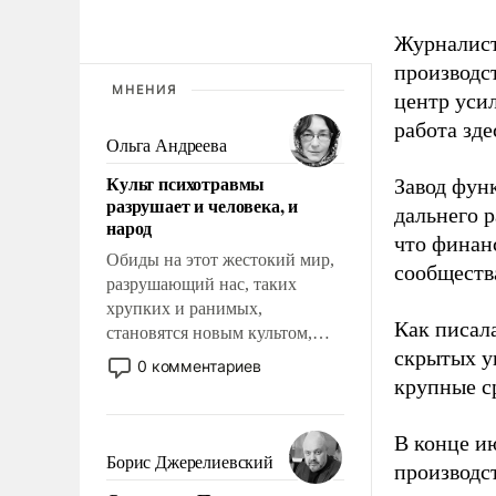
Журналист
производст
МНЕНИЯ
центр уси
работа зде
Ольга Андреева
Культ психотравмы
Завод фун
разрушает и человека, и
дальнего 
народ
что финан
Обиды на этот жестокий мир,
сообществ
разрушающий нас, таких
хрупких и ранимых,
Как писал
становятся новым культом,
скрытых у
постепенно вытесняя и
0 комментариев
отменяя традиционное
крупные с
требование к человеку – быть
мужественным и твердым под
В конце и
ударами судьбы, брать на себя
Борис Джерелиевский
производс
ответственность, помогать