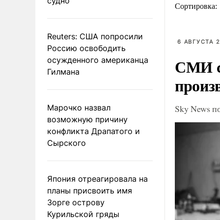
судно
Сортировка:
Reuters: США попросили
6 АВГУСТА 2
Россию освободить
осужденного американца
СМИ с
Гилмана
произ
Марочко назвал
Sky News п
возможную причину
конфликта Драпатого и
Сырского
Япония отреагировала на
планы присвоить имя
Зорге острову
Курильской гряды