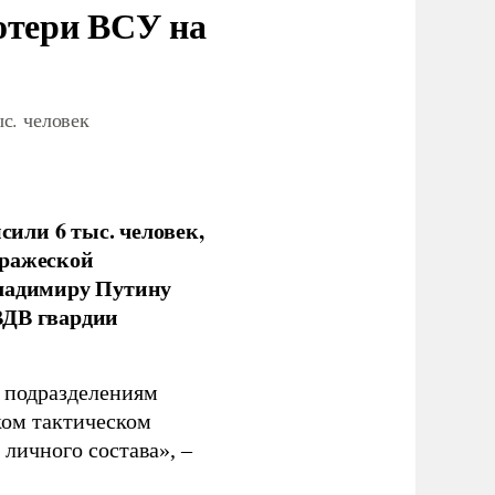
отери ВСУ на
с. человек
или 6 тыс. человек,
вражеской
Владимиру Путину
ВДВ гвардии
н подразделениям
ком тактическом
личного состава», –