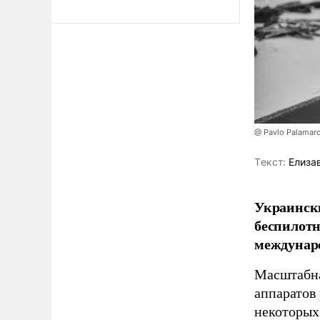
@ Pavlo Palamar
Tекст:
Елиза
Украински
беспилотн
междунаро
Масштабна
аппаратов
некоторых