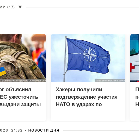
И (17)
▼
ог объяснил
Хакеры получили
П
ЕС ужесточить
подтверждение участия
п
 выдачи защиты
НАТО в ударах по
Н
ам
России
ч
026, 21:32 •
НОВОСТИ ДНЯ