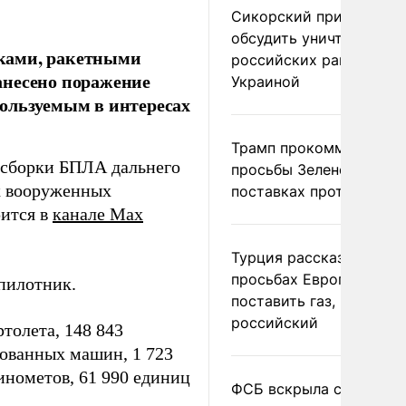
Сикорский призвал
обсудить уничтожение
ками, ракетными
российских ракет над
анесено поражение
Украиной
ользуемым в интересах
Трамп прокомментиров
м сборки БПЛА дальнего
просьбы Зеленского о
х вооруженных
поставках противораке
рится в
канале Max
Турция рассказала о
просьбах Европы
пилотник.
поставить газ, но не
российский
толета, 148 843
рованных машин, 1 723
инометов, 61 990 единиц
ФСБ вскрыла сеть