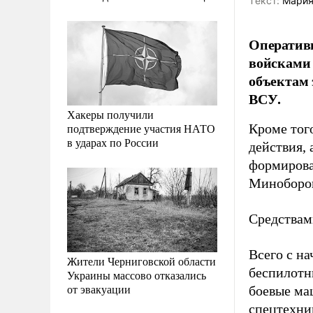
Tекст:
Мария
Оператив
войсками 
объектам 
ВСУ.
Хакеры получили
подтверждение участия НАТО
Кроме тог
в ударах по России
действия,
формирова
Миноборо
Средствам
Всего с на
Жители Черниговской области
беспилотн
Украины массово отказались
от эвакуации
боевые ма
спецтехни