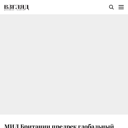
МИД Британии предрек глобальный