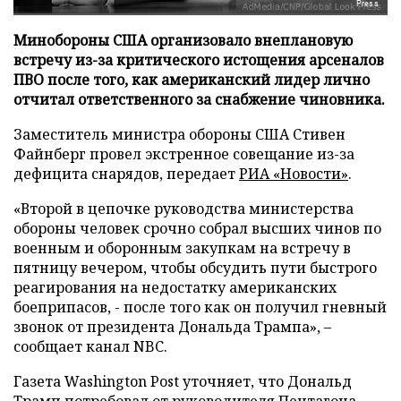
Press
Минобороны США организовало внеплановую
встречу из-за критического истощения арсеналов
ПВО после того, как американский лидер лично
отчитал ответственного за снабжение чиновника.
Заместитель министра обороны США Стивен
Файнберг провел экстренное совещание из-за
дефицита снарядов, передает
РИА «Новости»
.
«Второй в цепочке руководства министерства
обороны человек срочно собрал высших чинов по
военным и оборонным закупкам на встречу в
пятницу вечером, чтобы обсудить пути быстрого
реагирования на недостатку американских
боеприпасов, - после того как он получил гневный
звонок от президента Дональда Трампа», –
сообщает канал NBC.
Газета Washington Post уточняет, что Дональд
Трамп потребовал от руководителя Пентагона