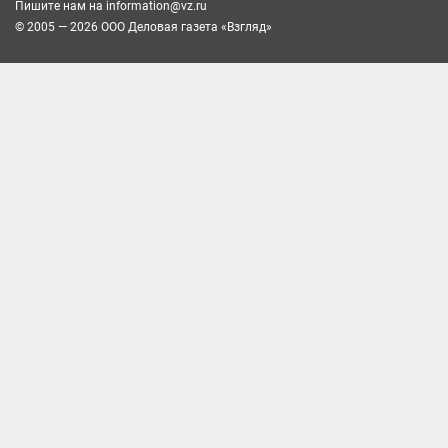
Пишите нам на
information@vz.ru
© 2005 — 2026 ООО Деловая газета «Взгляд»