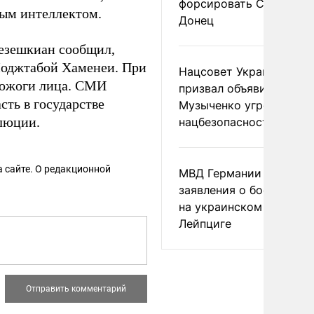
форсировать Северски
ным интеллектом.
Донец
Пезешкиан сообщил,
Моджтабой Хаменеи. При
Нацсовет Украины по Т
ожоги лица. СМИ
призвал объявить
сть в государстве
Музыченко угрозой
люции.
нацбезопасности
 сайте. О редакционной
МВД Германии отвергл
заявления о боеприпас
на украинском самолет
Лейпциге