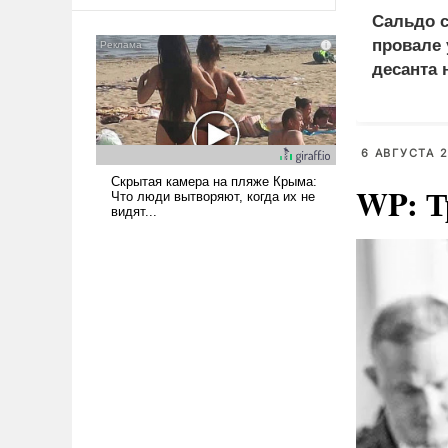
оплачиваться за счет
Сальдо 
российских
провале 
налогоплательщиков и где
Еревану за свои поступки не
десанта 
нужно отвечать.
косе
6 АВГУСТА 2
WP: Т