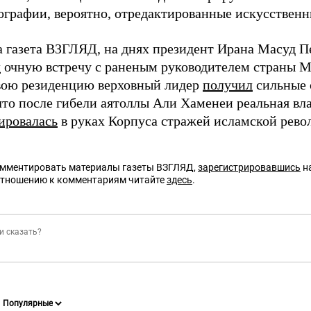
ографии, вероятно, отредактированные искусствен
а газета ВЗГЛЯД, на днях президент Ирана Масуд 
л
очную встречу с раненым руководителем страны 
свою резиденцию верховный лидер
получил
сильные 
что после гибели аятоллы Али Хаменеи реальная вла
ировалась
в руках Корпуса стражей исламской рево
омментировать материалы газеты ВЗГЛЯД,
зарегистрировавшись
на
отношению к комментариям читайте
здесь
.