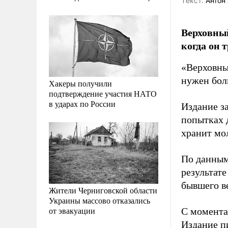
Tекст:
Антон 
Верховный
когда он 
«Верховны
нужен бол
Хакеры получили
подтверждение участия НАТО
в ударах по России
Издание за
попытках 
хранит мо
По данным
результате
бывшего в
Жители Черниговской области
Украины массово отказались
от эвакуации
С момента
Издание п