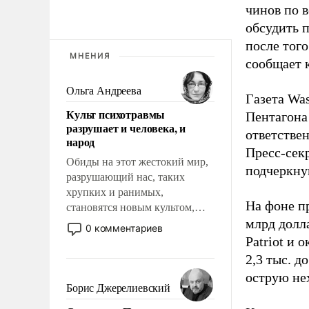
чинов по 
обсудить 
после того
МНЕНИЯ
сообщает 
Ольга Андреева
Газета Was
Культ психотравмы
Пентагона
разрушает и человека, и
ответстве
народ
Пресс-сек
Обиды на этот жестокий мир,
подчеркнув
разрушающий нас, таких
хрупких и ранимых,
На фоне п
становятся новым культом,
млрд долла
постепенно вытесняя и
0 комментариев
отменяя традиционное
Patriot и 
требование к человеку – быть
2,3 тыс. д
мужественным и твердым под
острую не
ударами судьбы, брать на себя
Борис Джерелиевский
ответственность, помогать