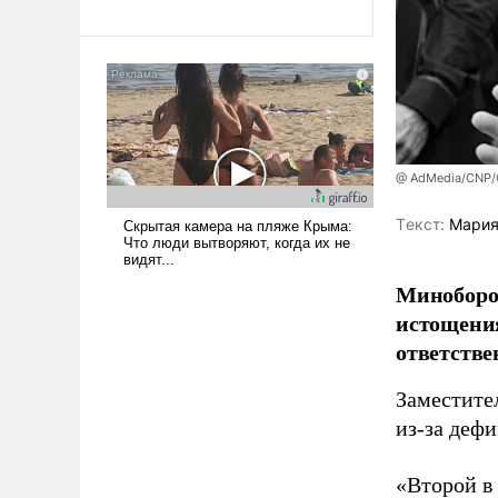
@ AdMedia/CNP/G
Tекст:
Мария
Миноборо
истощения
ответстве
Заместите
из-за деф
«Второй в