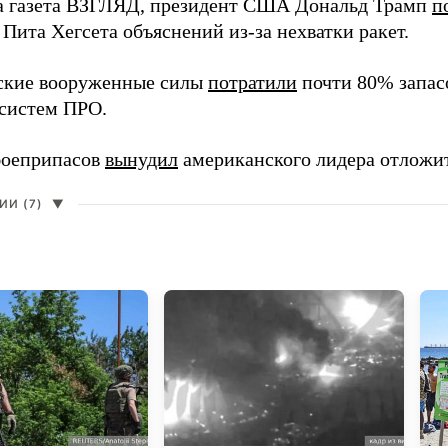
а газета ВЗГЛЯД, президент США Дональд Трамп
п
Пита Хегсета объяснений из-за нехватки ракет.
ские вооруженные силы
потратили
почти 80% запасо
систем ПРО.
боеприпасов
вынудил
американского лидера отложит
И (7)
▼