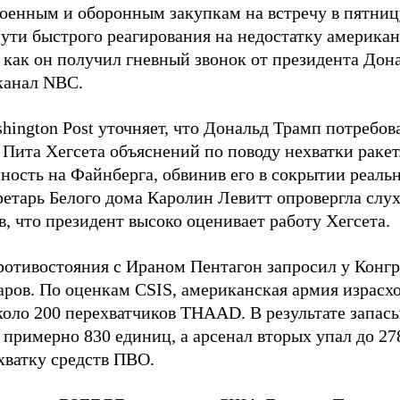
военным и оборонным закупкам на встречу в пятниц
пути быстрого реагирования на недостатку американ
 как он получил гневный звонок от президента Дон
канал NBC.
hington Post уточняет, что Дональд Трамп потребов
 Пита Хегсета объяснений по поводу нехватки раке
нность на Файнберга, обвинив его в сокрытии реаль
ретарь Белого дома Каролин Левитт опровергла слух
, что президент высоко оценивает работу Хегсета.
ротивостояния с Ираном Пентагон запросил у Конг
ров. По оценкам CSIS, американская армия израсход
около 200 перехватчиков THAAD. В результате запас
о примерно 830 единиц, а арсенал вторых упал до 2
хватку средств ПВО.