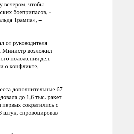
у вечером, чтобы
ских боеприпасов, -
альда Трампа», –
ал от руководителя
т. Министр возложил
ного положения дел.
и о конфликте,
ресса дополнительные 67
овала до 1,6 тыс. ракет
ы первых сократились с
78 штук, спровоцировав