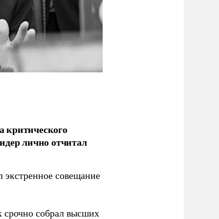
а критического
идер лично отчитал
 экстренное совещание
к срочно собрал высших