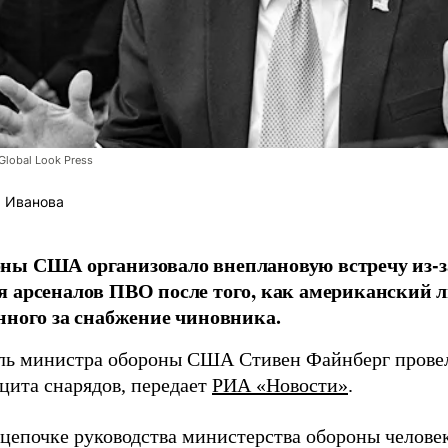
lobal Look Press
 Иванова
ны США организовало внеплановую встречу из-з
 арсеналов ПВО после того, как американский л
нного за снабжение чиновника.
ль министра обороны США Стивен Файнберг провел
ицита снарядов, передает
РИА «Новости»
.
 цепочке руководства министерства обороны челове