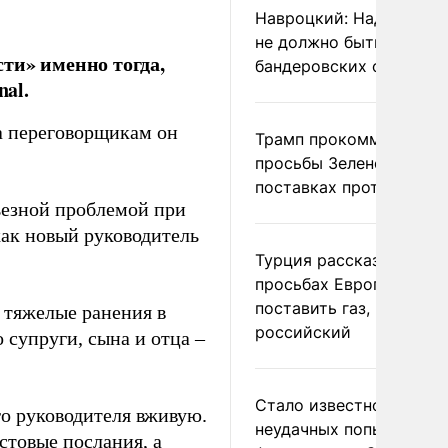
Навроцкий: Над Польш
не должно быть
ти» именно тогда,
бандеровских флагов
nal.
да переговорщикам он
Трамп прокомментиров
просьбы Зеленского о
поставках противораке
рьезной проблемой при
как новый руководитель
Турция рассказала о
просьбах Европы
поставить газ, но не
 тяжелые ранения в
российский
о супруги, сына и отца –
Стало известно о
го руководителя вживую.
неудачных попытках ВС
стовые послания, а