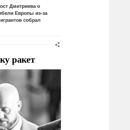
ост Дмитриева о
«Пенсионеры» и
ибели Европы из-за
«Родина»
игрантов собрал
раскритиковали отказ
иллион просмотров в
«Яблока» от соглашени
о наблюдении за
выборами в Госдуму
ку ракет