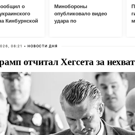
сообщил о
Минобороны
П
украинского
опубликовало видео
г
на Кинбурнской
удара по
м
логистическому центру
м
ВСУ под Киевом
X
026, 08:21 •
НОВОСТИ ДНЯ
рамп отчитал Хегсета за нехват