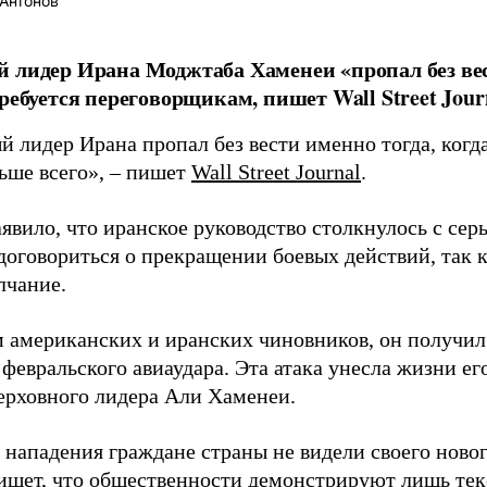
Антонов
 лидер Ирана Моджтаба Хаменеи «пропал без вес
требуется переговорщикам, пишет Wall Street Jour
й лидер Ирана пропал без вести именно тогда, ког
ьше всего», – пишет
Wall Street Journal
.
явило, что иранское руководство столкнулось с се
договориться о прекращении боевых действий, так 
лчание.
 американских и иранских чиновников, он получил
 февральского авиаудара. Эта атака унесла жизни ег
ерховного лидера Али Хаменеи.
 нападения граждане страны не видели своего ново
ишет, что общественности демонстрируют лишь тек