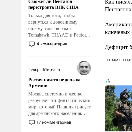
Сможет ли Пентагон
Как писал
слабым, идти вперед и
перестроить ВПК США
адаптироваться.
Пентагона 
Только для того, чтобы
вернуться к довоенному
Американ
объему запасов ракет
ключевых 
Tomahawk, THAAD и Patriot
США потребуется более трех
4 комментария
Дефицит 
лет. Даже небольшая война с
Ираном опустошила
КОММЕНТАРИ
американские арсеналы.
Сложившаяся ситуация
Геворг Мирзаян
означает многолетний период
Россия ничего не должна
уязвимости США, например,
Армении
перед Китаем.
Москва системно и жестко
разрушает тот фантастический
мир, который Пашинян рисует
для армянского населения.
Мир, где политические
17 комментариев
прожекты будут безусловно