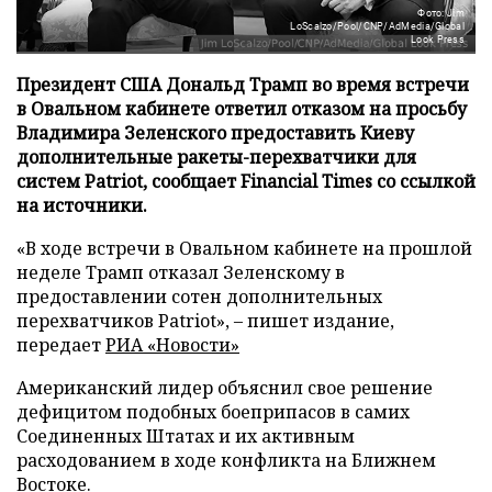
Фото: Jim
LoScalzo/Pool/CNP/AdMedia/Global
Look Press
Президент США Дональд Трамп во время встречи
в Овальном кабинете ответил отказом на просьбу
Владимира Зеленского предоставить Киеву
дополнительные ракеты-перехватчики для
систем Patriot, сообщает Financial Times со ссылкой
на источники.
«В ходе встречи в Овальном кабинете на прошлой
неделе Трамп отказал Зеленскому в
предоставлении сотен дополнительных
перехватчиков Patriot», – пишет издание,
передает
РИА «Новости»
Американский лидер объяснил свое решение
дефицитом подобных боеприпасов в самих
Соединенных Штатах и их активным
расходованием в ходе конфликта на Ближнем
Востоке.