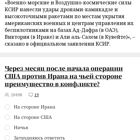
«Военно-морские и Воздушно-космические силы
КСИР нанесли удары дронами-камикадзе и
высокоточными ракетами по местам укрытия
американских военных и центрам управления их
беспилотниками на базах Ад-Дафра (в ОАЭ),
Виктория (в Ираке) и Али аль-Салем (в Кувейте)», –
сказано в официальном заявлении КСИР.
Через месяц после начала операции
США против Ирана на чьей стороне
преимущество в конфликте?
20698
19
На стороне Ирана
На стороне США
Ничья
Затрудняюсь ответить