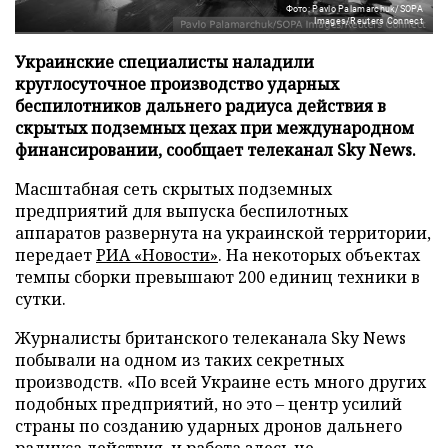
Фото: Pavlo Palamarchuk/SOPA
Images/Reuters Connect
Украинские специалисты наладили
круглосуточное производство ударных
беспилотников дальнего радиуса действия в
скрытых подземных цехах при международном
финансировании, сообщает телеканал Sky News.
Масштабная сеть скрытых подземных
предприятий для выпуска беспилотных
аппаратов развернута на украинской территории,
передает
РИА «Новости»
. На некоторых объектах
темпы сборки превышают 200 единиц техники в
сутки.
Журналисты британского телеканала Sky News
побывали на одном из таких секретных
производств. «По всей Украине есть много других
подобных предприятий, но это – центр усилий
страны по созданию ударных дронов дальнего
радиуса действия, и работа здесь не