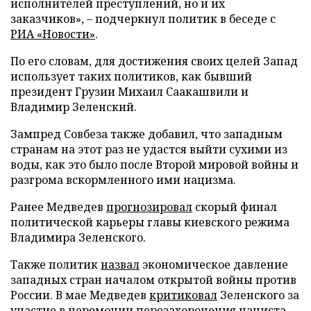
исполнителей преступлений, но и их
заказчиков», – подчеркнул политик в беседе с
РИА «Новости»
.
По его словам, для достижения своих целей Запад
использует таких политиков, как бывший
президент Грузии Михаил Саакашвили и
Владимир Зеленский.
Зампред Совбеза также добавил, что западным
странам на этот раз не удастся выйти сухими из
воды, как это было после Второй мировой войны и
разгрома вскормленного ими нацизма.
Ранее Медведев
прогнозировал
скорый финал
политической карьеры главы киевского режима
Владимира Зеленского.
Также политик
назвал
экономическое давление
западных стран началом открытой войны против
России. В мае Медведев
критиковал
Зеленского за
участие в церемонии перезахоронения нациста