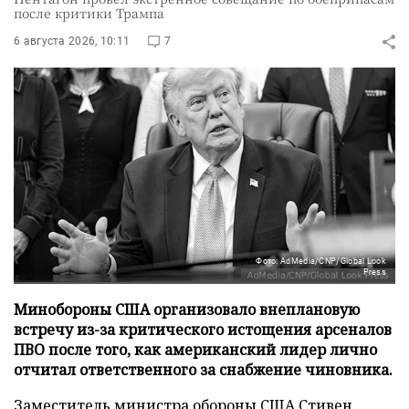
после критики Трампа
6 августа 2026, 10:11
7
Фото: AdMedia/CNP/Global Look
Press
Минобороны США организовало внеплановую
встречу из-за критического истощения арсеналов
ПВО после того, как американский лидер лично
отчитал ответственного за снабжение чиновника.
Заместитель министра обороны США Стивен