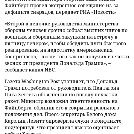
Файнберг провел экстренное совещание из-за
дефицита снарядов, передает
РИА «Новости»
.
«Второй в цепочке руководства министерства
обороны человек срочно собрал высших чинов по
военным и оборонным закупкам на встречу в
пятницу вечером, чтобы обсудить пути быстрого
реагирования на недостатку американских
боеприпасов, - после того как он получил гневный
звонок от президента Дональда Трампа», –
сообщает канал NBC.
Газета Washington Post уточняет, что Дональд
Трамп потребовал от руководителя Пентагона
Пита Хегсета объяснений по поводу нехватки
ракет. Министр возложил ответственность на
Файнберга, обвинив его в сокрытии реального
положения дел. Пресс-секретарь Белого дома
Каролин Левитт опровергла слухи о конфликте,
подчеркнув, что президент высоко оценивает
работу Хегсета.