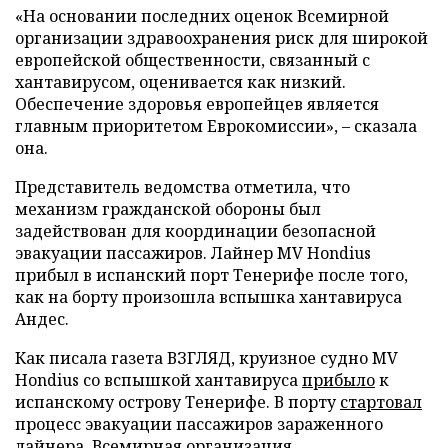
«На основании последних оценок Всемирной
организации здравоохранения риск для широкой
европейской общественности, связанный с
хантавирусом, оценивается как низкий.
Обеспечение здоровья европейцев является
главным приоритетом Еврокомиссии», – сказала
она.
Представитель ведомства отметила, что
механизм гражданской обороны был
задействован для координации безопасной
эвакуации пассажиров. Лайнер MV Hondius
прибыл в испанский порт Тенерифе после того,
как на борту произошла вспышка хантавируса
Андес.
Как писала газета ВЗГЛЯД, круизное судно MV
Hondius со вспышкой хантавируса
прибыло
к
испанскому острову Тенерифе. В порту
стартовал
процесс эвакуации пассажиров зараженного
лайнера. Всемирная организация