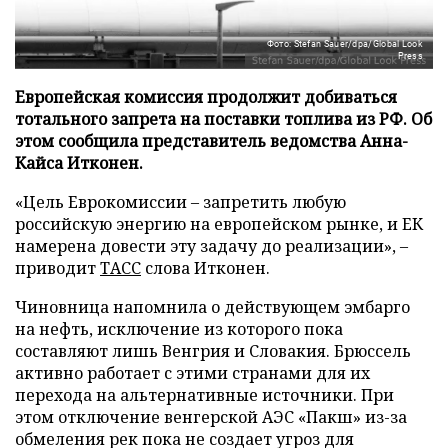
Фото: Stefan Sauer/dpa/Global Look
Press
Европейская комиссия продолжит добиваться
тотального запрета на поставки топлива из РФ. Об
этом сообщила представитель ведомства Анна-
Кайса Итконен.
«Цель Еврокомиссии – запретить любую
российскую энергию на европейском рынке, и ЕК
намерена довести эту задачу до реализации», –
приводит
ТАСС
слова Итконен.
Чиновница напомнила о действующем эмбарго
на нефть, исключение из которого пока
составляют лишь Венгрия и Словакия. Брюссель
активно работает с этими странами для их
перехода на альтернативные источники. При
этом отключение венгерской АЭС «Пакш» из-за
обмеления рек пока не создает угроз для