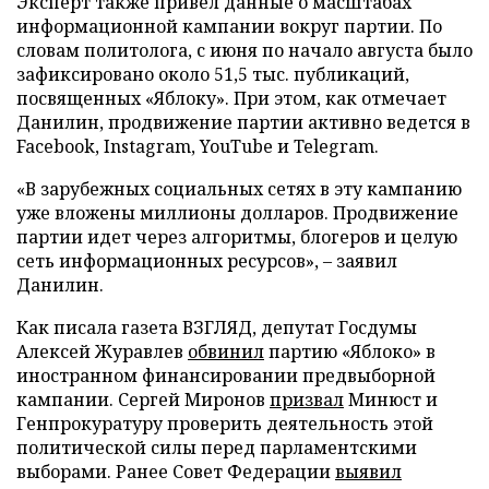
Эксперт также привел данные о масштабах
информационной кампании вокруг партии. По
словам политолога, с июня по начало августа было
зафиксировано около 51,5 тыс. публикаций,
посвященных «Яблоку». При этом, как отмечает
Данилин, продвижение партии активно ведется в
Facebook, Instagram, YouTube и Telegram.
«В зарубежных социальных сетях в эту кампанию
уже вложены миллионы долларов. Продвижение
партии идет через алгоритмы, блогеров и целую
сеть информационных ресурсов», – заявил
Данилин.
Как писала газета ВЗГЛЯД, депутат Госдумы
Алексей Журавлев
обвинил
партию «Яблоко» в
иностранном финансировании предвыборной
кампании. Сергей Миронов
призвал
Минюст и
Генпрокуратуру проверить деятельность этой
политической силы перед парламентскими
выборами. Ранее Совет Федерации
выявил