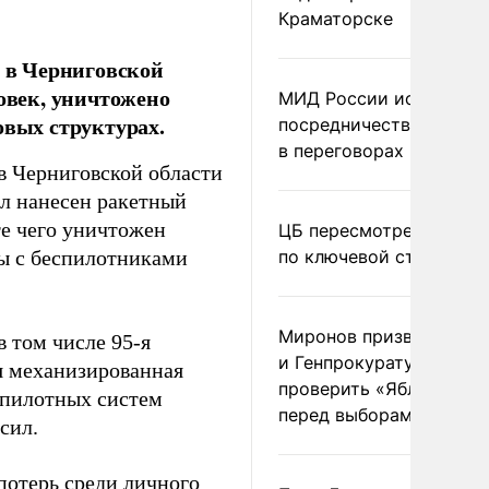
Краматорске
у в Черниговской
ловек, уничтожено
МИД России исключил
овых структурах.
посредничество Герма
в переговорах по Украи
в Черниговской области
ыл нанесен ракетный
те чего уничтожен
ЦБ пересмотрел прогно
ры с беспилотниками
по ключевой ставке
Миронов призвал Миню
 том числе 95-я
и Генпрокуратуру
ая механизированная
проверить «Яблоко»
еспилотных систем
перед выборами
сил.
потерь среди личного