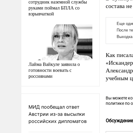
сотрудник наземной службы
состава не
руками поймал БПЛА со
взрывчаткой
Как писал
«Искандер
Лайма Вайкуле заявила о
готовности воевать с
Александ
россиянами
учебным ц
Вы можете к
политике по 
МИД пообещал ответ
Австрии из-за высылки
Обсуждение
российских дипломатов