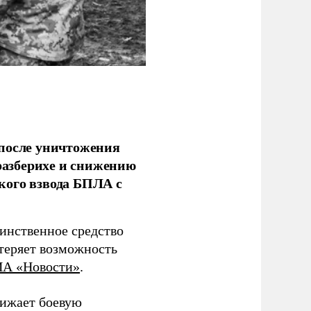
 после уничтожения
еразберихе и снижению
кого взвода БПЛА с
динственное средство
 теряет возможность
А «Новости»
.
нижает боевую