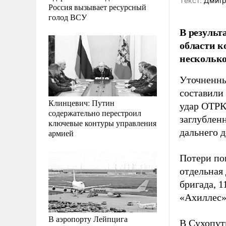
Tекст:
Дмитр
Россия вызывает ресурсный
голод ВСУ
В результ
области к
несколько
Уточненны
составили 
Клинцевич: Путин
удар ОТРК
содержательно перестроил
заглублен
ключевые контуры управления
дальнего д
армией
Потери по
отдельная
бригада, 1
«Ахиллес»
В аэропорту Лейпцига
В Сухопут