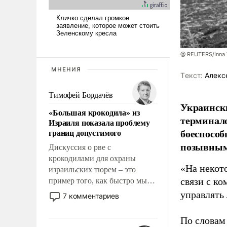
@ REUTERS/Inna 
МНЕНИЯ
Tекст:
Алекс
Тимофей Бордачёв
Украински
«Большая крокодила» из
терминало
Израиля показала проблему
боеспособ
границ допустимого
позывным
Дискуссия о рве с
крокодилами для охраны
«На некот
израильских тюрем – это
связи с к
пример того, как быстро мы
двигаемся по пути
управлять
7 комментариев
революционных изменений.
То, что несколько лет назад
По словам 
было образом для