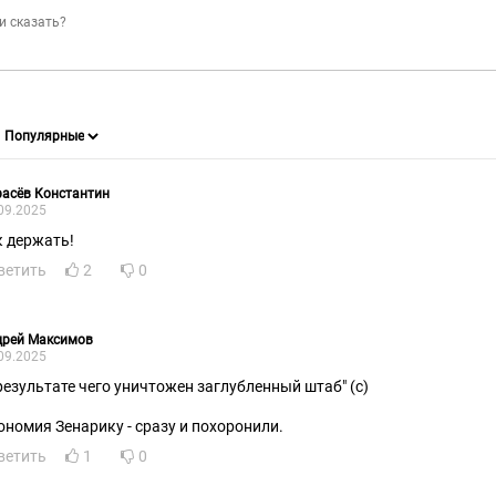
асёв Константин
09.2025
к держать!
ветить
2
0
дрей Максимов
09.2025
 результате чего уничтожен заглубленный штаб" (с)
ономия Зенарику - сразу и похоронили.
ветить
1
0