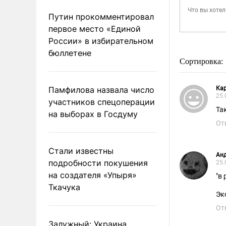
Путин прокомментировал
первое место «Единой
России» в избирательном
бюллетене
Сортировка:
Памфилова назвала число
Кар
25.
участников спецоперации
Та
на выборах в Госдуму
От
Стали известны
Ан
подробности покушения
25.
на создателя «Упыря»
"в
Ткачука
Эк
От
Залужный: Украина