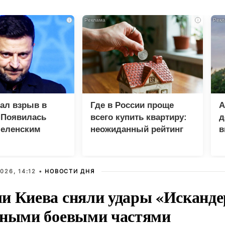
i
i
зал взрыв в
Где в России проще
А
 Появилась
всего купить квартиру:
д
Зеленским
неожиданный рейтинг
в
у
026, 14:12 •
НОВОСТИ ДНЯ
и Киева сняли удары «Исканде
тными боевыми частями