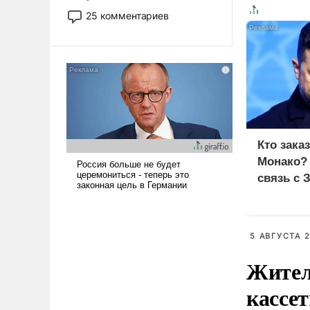
то это уже стараются не
25 комментариев
использовать – так же, как
«бабка», «дед», – хотя бы в
образованной среде, потому
что оно уже несет негативные
коннотации.
Кто зака
Монако?
связь с 
5 АВГУСТА 2
Жител
кассе