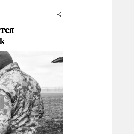
тся
nk