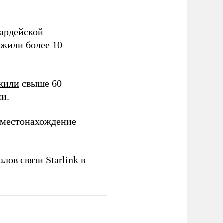
вардейской
жили более 10
жили
свыше 60
ии.
местонахождение
лов связи Starlink в