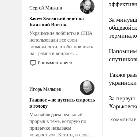
эффективн
псевдонаучной фантастики,
Сергей Миркин
стало всерьез обсуждаемой
Зачем Зеленский лезет на
За минувш
идеей.
Ближний Восток
общевойск
Украинские лоббисты в США
терминалов
использовали все свои
возможности, чтобы повлиять
Напомним,
на Трампа в вопросе
спутниковы
предоставления вооружений
0 комментариев
своим нанимателям. Вероятно,
кому-то из тех, кто
Также раз
консультирует Киев, пришла в
украинских
голову мысль: хорошо бы
Игорь Мальцев
продемонстрировать, что
За первую
Главное – не пустить старость
Украина вступила в
в голову
Харьковск
вооруженное противостояние
с Ираном.
Мы наблюдаем реальный
КОММЕНТАРИ
прорыв в теме, которую по
привычке называем
«старостью». Кстати, и слово-