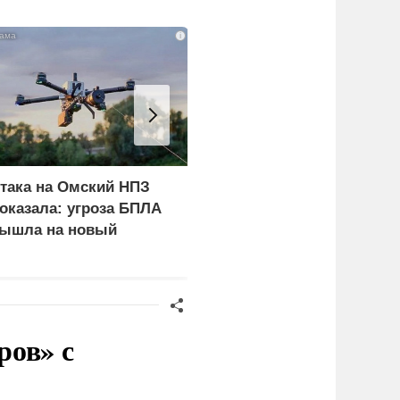
i
така на Омский НПЗ
Скрытая камера на
оказала: угроза БПЛА
пляже Крыма: Что люд
ышла на новый
вытворяют, когда их не
ровень
видят...
ров» с