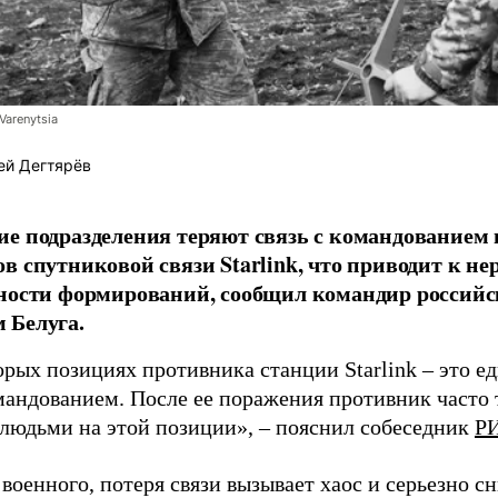
Varenytsia
ей Дегтярёв
е подразделения теряют связь с командованием
в спутниковой связи Starlink, что приводит к н
ности формирований, сообщил командир российс
 Белуга.
орых позициях противника станции Starlink – это е
омандованием. После ее поражения противник часто
 людьми на этой позиции», – пояснил собеседник
РИ
военного, потеря связи вызывает хаос и серьезно с