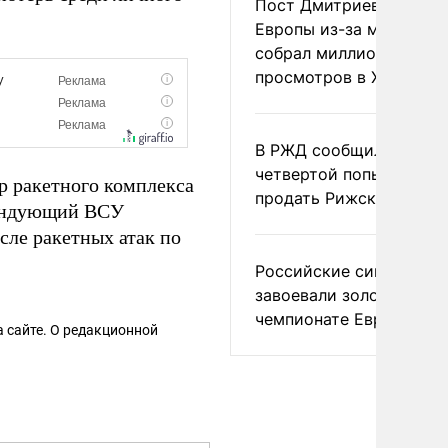
Пост Дмитриева о гибе
Европы из-за мигранто
собрал миллион
просмотров в X
В РЖД сообщили о
четвертой попытке
р ракетного комплекса
продать Рижский вокза
мандующий ВСУ
сле ракетных атак по
Российские синхронис
завоевали золото на
чемпионате Европы
 сайте. О редакционной