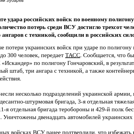
ий Зубарев
ате удара российских войск по военному полигон
оличество потерь среди ВСУ достигло трехсот че
 ангаров с техникой, сообщили в российских сил
е потери украинских войск при ударе по полигону 
до 300 человек, передает
ТАСС
. Сообщается, что б
 «Искандер» по полигону Гончаровский, в результа
ный штаб, три ангара с техникой, а также контейне
ействия.
несли несколько подразделений украинской армии, в
 десантно-штурмовая бригада, 3-я отдельная тяжел
11-я отдельная бригада теробороны и 429-й полк б
. Уничтожены двенадцать автомобилей украинских 
ных войсках ВСУ ранее подтвердили, что избежать 