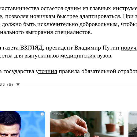
наставничества остается одним из главных инструм
, позволяя новичкам быстрее адаптироваться. При 
 должно быть исключительно добровольным, чтобы 
нального выгорания специалистов.
а газета ВЗГЛЯД, президент Владимир Путин
поруч
ества для выпускников медицинских вузов.
а государства
уточнил
правила обязательной отрабо
И (0)
▼
i
i