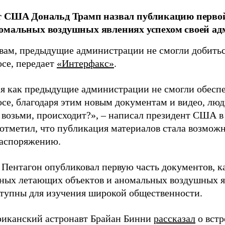
т США Дональд Трамп назвал публикацию первой
омальных воздушных явлениях успехом своей ад
овам, предыдущие администрации не смогли добитьс
осе, передает
«Интерфакс»
.
мя как предыдущие администрации не смогли обеспе
осе, благодаря этим новым документам и видео, люд
 возьми, происходит?», – написал президент США в
 отметил, что публикация материалов стала возможн
аспоряжению.
 Пентагон опубликовал первую часть документов, 
ных летающих объектов и аномальных воздушных я
ступны для изучения широкой общественности.
риканский астронавт Брайан Бинни
рассказал
о встр