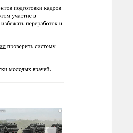
ентов подготовки кадров
этом участие в
избежать переработок и
ил
проверить систему
тки молодых врачей.
i