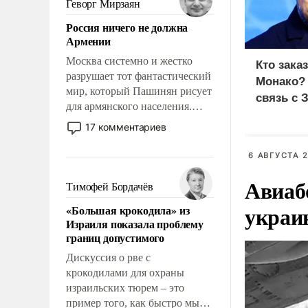
Геворг Мирзаян
означает многолетний период
Россия ничего не должна
уязвимости США, например,
Армении
перед Китаем.
Москва системно и жестко
Кто зака
разрушает тот фантастический
Монако?
мир, который Пашинян рисует
связь с 
для армянского населения.
Мир, где политические
17 комментариев
прожекты будут безусловно
оплачиваться за счет
6 АВГУСТА 2
российских
Авиаб
налогоплательщиков и где
Тимофей Бордачёв
Еревану за свои поступки не
украи
«Большая крокодила» из
нужно отвечать.
Израиля показала проблему
границ допустимого
Дискуссия о рве с
крокодилами для охраны
израильских тюрем – это
пример того, как быстро мы