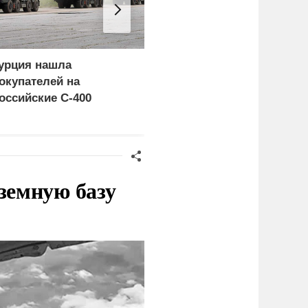
урция нашла
Пощечина всей системе
окупателей на
правосудия: что
оссийские C-400
натворил сын
украинского олигарха
земную базу