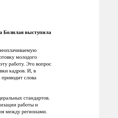
ла Болилая выступила
 неоплачиваемую
готовку молодого
ту работу. Это вопрос
ки кадров. И, в
– приводит слова
еральных стандартов.
низации работы и
ия между регионами.