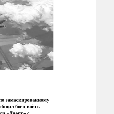
по замаскированному
ообщил боец войск
ки «Днепр» с