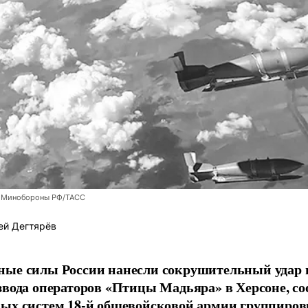
 Минобороны РФ/ТАСС
ей Дегтярёв
ные силы России нанесли сокрушительный удар 
звода операторов «Птицы Мадьяра» в Херсоне, с
ых систем 18-й общевойсковой армии группиров