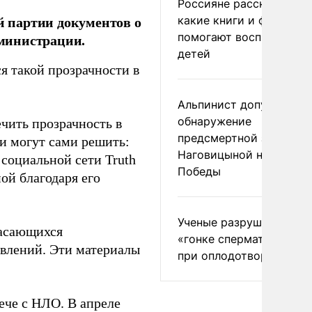
Россияне рассказали,
 партии документов о
какие книги и фильмы
помогают воспитывать
министрации.
детей
я такой прозрачности в
Альпинист допустил
обнаружение
чить прозрачность в
предсмертной записки
и могут сами решить:
Наговицыной на пике
 социальной сети Truth
Победы
ой благодаря его
Ученые разрушили миф
касающихся
«гонке сперматозоидов
влений. Эти материалы
при оплодотворении
ече с НЛО. В апреле