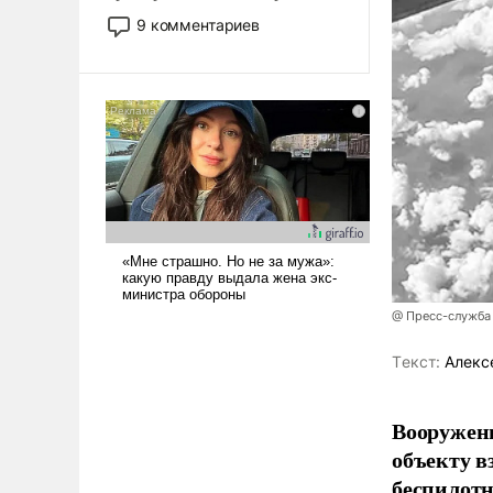
двигаемся по пути
9 комментариев
революционных изменений.
То, что несколько лет назад
было образом для
псевдонаучной фантастики,
стало всерьез обсуждаемой
идеей.
@ Пресс-служба
Tекст:
Алекс
Вооружен
объекту в
беспилотн