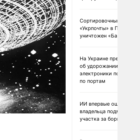
Сортировочный пункт
«Укрпочты» в Павлогра
уничтожен «Бандероль
На Украине предупреди
об удорожании китайс
электроники после уда
по портам
ИИ впервые оштрафова
владельца подмосковн
участка за борщевик