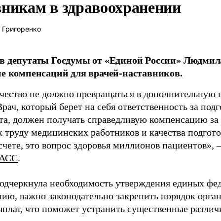
вникам в здравоохранении
 Григоренко
в депутаты Госдумы от «Единой России» Людми
ие компенсаций для врачей-наставников.
чество не должно превращаться в дополнительную
Врач, который берет на себя ответственность за под
та, должен получать справедливую компенсацию за э
 труду медицинских работников и качества подготов
чете, это вопрос здоровья миллионов пациентов», 
АСС
.
одчеркнула необходимость утверждения единых фед
нию, важно законодательно закрепить порядок орга
ыплат, что поможет устранить существенные различ