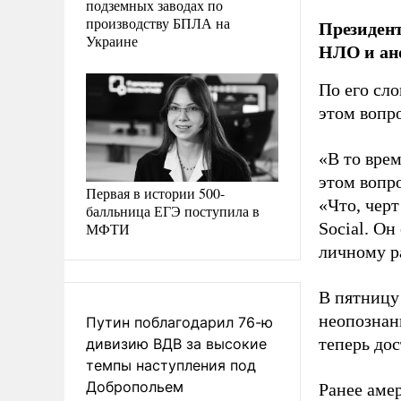
подземных заводах по
производству БПЛА на
Президен
Украине
НЛО и ан
По его сл
этом вопр
«В то вре
этом вопр
Первая в истории 500-
«Что, черт
балльница ЕГЭ поступила в
Social. Он
МФТИ
личному р
В пятницу
неопознан
Путин поблагодарил 76-ю
теперь до
дивизию ВДВ за высокие
темпы наступления под
Добропольем
Ранее аме