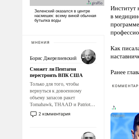
Институт 
в медицине
программе
профессио
МНЕНИЯ
Как писал
наставнич
Борис Джерелиевский
Сможет ли Пентагон
Ранее глав
перестроить ВПК США
Только для того, чтобы
КОММЕНТАРИ
вернуться к довоенному
объему запасов ракет
Tomahawk, THAAD и Patriot
США потребуется более трех
2 комментария
лет. Даже небольшая война с
Ираном опустошила
американские арсеналы.
Сложившаяся ситуация