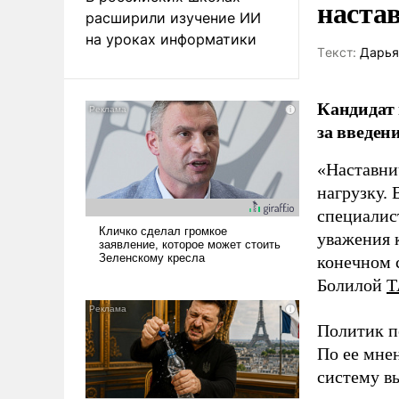
наста
расширили изучение ИИ
на уроках информатики
Tекст:
Дарья
Кандидат 
за введен
«Наставни
нагрузку. 
специалис
уважения к
конечном с
Болилой
Т
Политик п
По ее мне
систему в