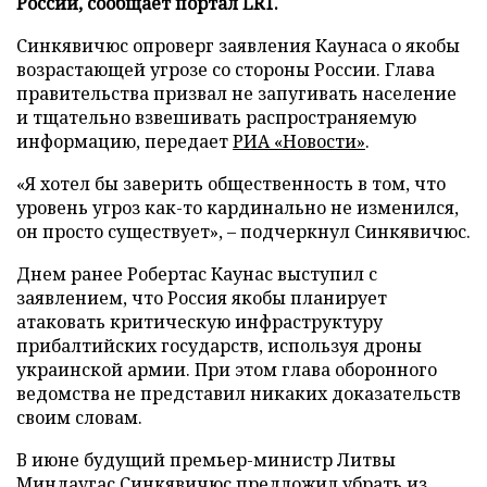
России, сообщает портал LRT.
Синкявичюс опроверг заявления Каунаса о якобы
возрастающей угрозе со стороны России. Глава
правительства призвал не запугивать население
и тщательно взвешивать распространяемую
информацию, передает
РИА «Новости»
.
«Я хотел бы заверить общественность в том, что
уровень угроз как-то кардинально не изменился,
он просто существует», – подчеркнул Синкявичюс.
Днем ранее Робертас Каунас выступил с
заявлением, что Россия якобы планирует
атаковать критическую инфраструктуру
прибалтийских государств, используя дроны
украинской армии. При этом глава оборонного
ведомства не представил никаких доказательств
своим словам.
В июне будущий премьер-министр Литвы
Миндаугас Синкявичюс
предложил
убрать из