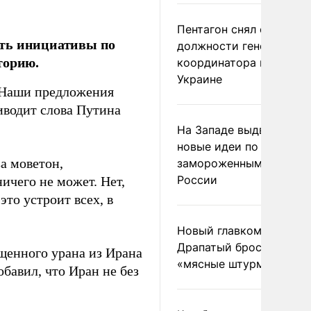
Пентагон снял с
сть инициативы по
должности генерала-
торию.
координатора помощи
Украине
… Наши предложения
риводит слова Путина
На Западе выдвинули
новые идеи по
за моветон,
замороженным актива
России
ичего не может. Нет,
это устроит всех, в
Новый главком ВСУ
Драпатый бросил солда
щенного урана из Ирана
«мясные штурмы»
бавил, что Иран не без