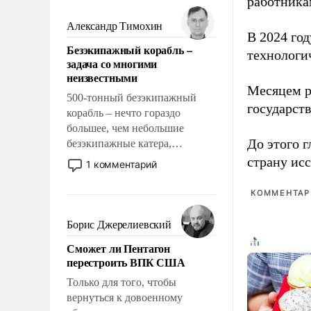
работника
мужественным и твердым под
ударами судьбы, брать на себя
Александр Тимохин
В 2024 го
ответственность, помогать
Безэкипажный корабль –
слабым, идти вперед и
технологи
задача со многими
адаптироваться.
неизвестными
Месяцем р
500-тонный безэкипажный
государст
корабль – нечто гораздо
большее, чем небольшие
До этого г
безэкипажные катера,
применение которых уже
страну исс
1 комментарий
стало обыденностью. Задача по
созданию такого корабля очень
КОММЕНТАРИ
сложна и амбициозна. Однако
и ее реализация радикально
Борис Джерелиевский
поднимет наши боевые
Сможет ли Пентагон
возможности.
перестроить ВПК США
Только для того, чтобы
вернуться к довоенному