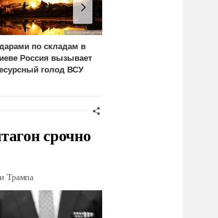
дарами по складам в
На НПЗ в Братиславе
иеве Россия вызывает
произошел мощный
есурсный голод ВСУ
пожар
тагон срочно
ки Трампа