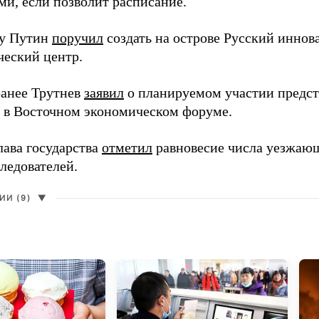
ми, если позволит расписание.
ду Путин
поручил
создать на острове Русский инно
ческий центр.
анее Трутнев
заявил
о планируемом участии предс
в в Восточном экономическом форуме.
лава государства
отметил
равновесие числа уезжаю
ледователей.
И (9)
▼