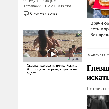
объему запасов ракет
Tomahawk, THAAD и Patriot
США потребуется более трех
6 комментариев
лет. Даже небольшая война с
Ираном опустошила
Врачи об
американские арсеналы.
есть мор
Сложившаяся ситуация
без вред
означает многолетний период
уязвимости США, например,
перед Китаем.
6 АВГУСТА 2
Гневн
искат
Пентагон п