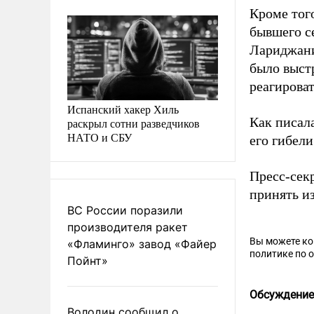
Кроме того
бывшего с
Лариджани
было выст
реагирова
Испанский хакер Хиль
Как писал
раскрыл сотни разведчиков
НАТО и СБУ
его гибел
Пресс-сек
принять и
ВС России поразили
производителя ракет
Вы можете к
«Фламинго» завод «Файер
политике по 
Пойнт»
Обсуждение
Володин сообщил о