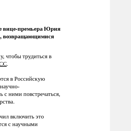
е вице-премьера Юрия
ми, возвращающимися
у, чтобы трудиться в
СС
.
тся в Российскую
научно-
ь с ними повстречаться,
рства.
учил включить это
тся с научными