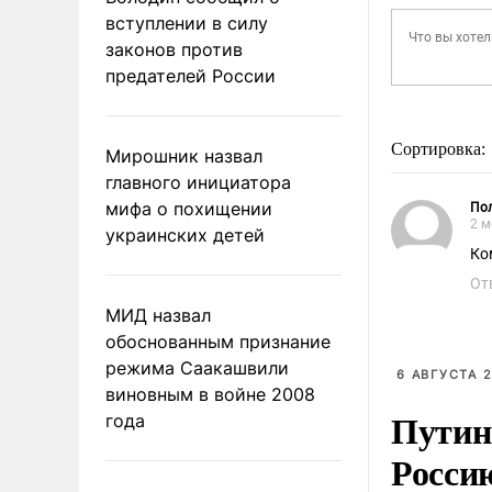
вступлении в силу
законов против
предателей России
Сортировка:
Мирошник назвал
главного инициатора
мифа о похищении
Пол
2 м
украинских детей
Ко
От
МИД назвал
обоснованным признание
режима Саакашвили
6 АВГУСТА 2
виновным в войне 2008
Путин
года
Росси