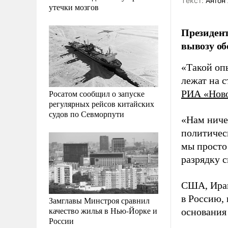
Tекст:
Антон 
утечки мозгов
Президен
вывозу об
«Такой оп
лежат на с
Росатом сообщил о запуске
РИА «Нов
регулярных рейсов китайских
судов по Севморпути
«Нам ничег
политическ
мы просто 
разрядку с
США, Иран
в Россию, 
Замглавы Минстроя сравнил
качество жилья в Нью-Йорке и
основания 
России