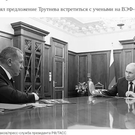
ял предложение Трутнева встретиться с учеными на ВЭФ-
аков/пресс-служба президента РФ/ТАСС