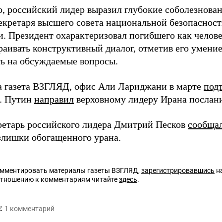
, российский лидер выразил глубокие соболезнован
екретаря высшего совета национальной безопаснос
. Президент охарактеризовал погибшего как челов
раивать конструктивный диалог, отметив его умение
ть на обсуждаемые вопросы.
а газета ВЗГЛЯД, офис Али Лариджани в марте
под
и. Путин
направил
верховному лидеру Ирана послани
ретарь российского лидера Дмитрий Песков
сообща
злишки обогащенного урана.
омментировать материалы газеты ВЗГЛЯД,
зарегистрировавшись
на
отношению к комментариям читайте
здесь
.
:
1
комментарий