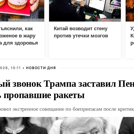
ъяснили, как
Китай возводит стену
У
оженое в жару
против утечки мозгов
К
а для здоровья
р
026, 10:11 •
НОВОСТИ ДНЯ
ый звонок Трампа заставил Пен
ь пропавшие ракеты
ровел экстренное совещание по боеприпасам после крити