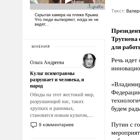
Tекст:
Валер
Президен
Трутнева 
для работ
МНЕНИЯ
Речь идет 
Ольга Андреева
инновацио
Культ психотравмы
разрушает и человека, и
«Владимир
народ
Федерацию
Обиды на этот жестокий мир,
технологи
разрушающий нас, таких
будем рады
хрупких и ранимых,
становятся новым культом,
постепенно вытесняя и
Путин с г
9 комментариев
отменяя традиционное
мероприят
требование к человеку – быть