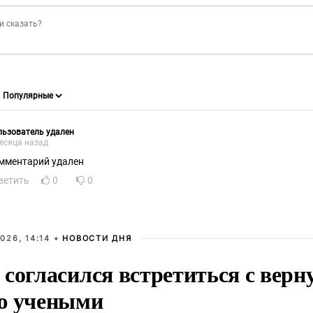
ьзователь удален
есяца назад
мментарий удален
ветить
0
0
026, 14:14 •
НОВОСТИ ДНЯ
 согласился встретиться с вер
ю учеными