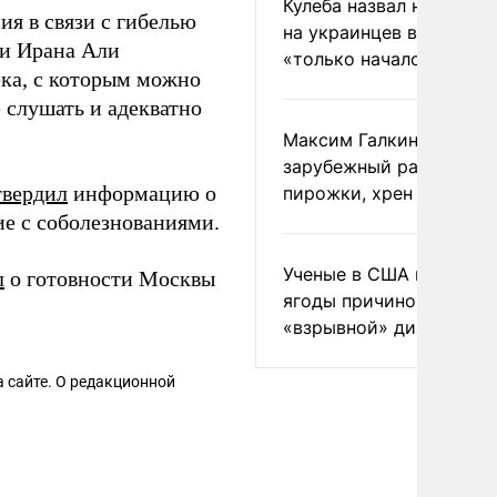
Кулеба назвал нападени
ия в связи с гибелью
на украинцев в Польше
ти Ирана Али
«только началом»
ека, с которым можно
 слушать и адекватно
Максим Галкин добавил
зарубежный райдер
твердил
информацию о
пирожки, хрен и морс
е с соболезнованиями.
Ученые в США назвали 
л
о готовности Москвы
ягоды причиной
«взрывной» диареи
 сайте. О редакционной