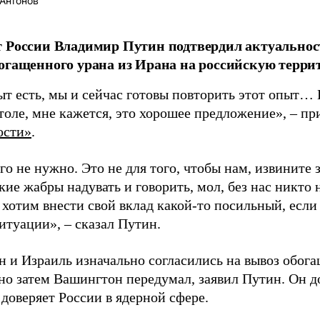
Антонов
т России Владимир Путин подтвердил актуально
огащенного урана из Ирана на российскую терри
ыт есть, мы и сейчас готовы повторить этот опыт
толе, мне кажется, это хорошее предложение», – п
ости»
.
о не нужно. Это не для того, чтобы нам, извините 
ие жабры надувать и говорить, мол, без нас никто н
хотим внести свой вклад какой-то посильный, если 
итуации», – сказал Путин.
 и Израиль изначально согласились на вывоз обога
но затем Вашингтон передумал, заявил Путин. Он до
доверяет России в ядерной сфере.