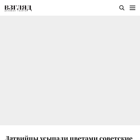
Латвийцы усыпали цветами советские