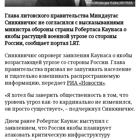
Фото: Mindaugas Kulbis/AP/TASS
Глава литовского правительства Миндаугас
Синкявичюс не согласился с высказываниями
министра обороны страны Робертаса Каунаса о
якобы растущей военной угрозе со стороны
России, сообщает портал LRT.
Синкявичюс опроверг заявления Каунаса о якобы
возрастающей угрозе со стороны России. Глава
правительства призвал не запугивать население
и тщательно взвешивать распространяемую
информацию, передает
РИА «Новости»
.
«Я хотел бы заверить общественность в том, что
уровень угроз как-то кардинально не изменился,
он просто существует», – подчеркнул Синкявичюс.
Днем ранее Робертас Каунас выступил с
заявлением, что Россия якобы планирует
атаковать критическую инфраструктуру