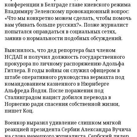
конференции в Белграде главе киевского режима
Владимиру Зеленскому провокационный вопрос:
«Что мы конкретно можем сделать, чтобы помочь
вам убивать больше русских?». Позже журналист
попытался оправдаться в социальных сетях,
заявив о нормальности подобных обсуждений.
Выяснилось, что дед репортера был членом
НСДАП и получил должность государственного
прокурора по личному распоряжению Адольфа
Гитлера. В годы войны он служил офицером в
штабе оперативного руководства вермахта под
командованием казненного в Нюрнберге
Альфреда Йодля. После поражения под
Сталинградом нацист добился перевода в
Норвегию ради спасения собственной жизни,
пишет Коц.
Военкор выразил удивление слишком мягкой
реакцией президента Сербии Александра Вучича
на слова немецкого журналиста. Сербский лидер