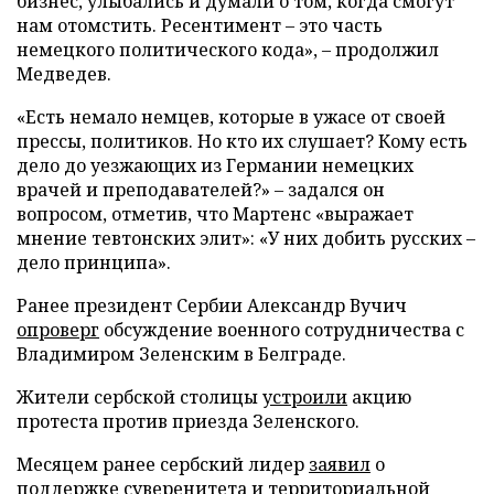
бизнес, улыбались и думали о том, когда смогут
нам отомстить. Ресентимент – это часть
немецкого политического кода», – продолжил
Медведев.
«Есть немало немцев, которые в ужасе от своей
прессы, политиков. Но кто их слушает? Кому есть
дело до уезжающих из Германии немецких
врачей и преподавателей?» – задался он
вопросом, отметив, что Мартенс «выражает
мнение тевтонских элит»: «У них добить русских –
дело принципа».
Ранее президент Сербии Александр Вучич
опроверг
обсуждение военного сотрудничества с
Владимиром Зеленским в Белграде.
Жители сербской столицы
устроили
акцию
протеста против приезда Зеленского.
Месяцем ранее сербский лидер
заявил
о
поддержке суверенитета и территориальной