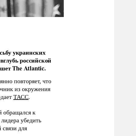
сьбу украинских
 вглубь российской
ет The Atlantic.
нно повторяет, что
чник из окружения
едает
ТАСС
.
й обращался к
 лидера убедить
 связи для