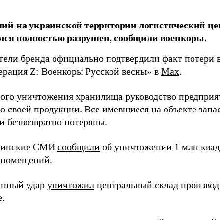
й на украинской территории логистический це
ался полностью разрушен, сообщили военкоры.
тели бренда официально подтвердили факт потери в
ерация Z: Военкоры Русской весны» в
Max
.
ного уничтожения хранилища руководство предприя
ю своей продукции. Все имевшиеся на объекте запа
и безвозвратно потеряны.
раинские СМИ
сообщили
об уничтожении 1 млн квад
 помещений.
анный удар
уничтожил
центральный склад производи
е.