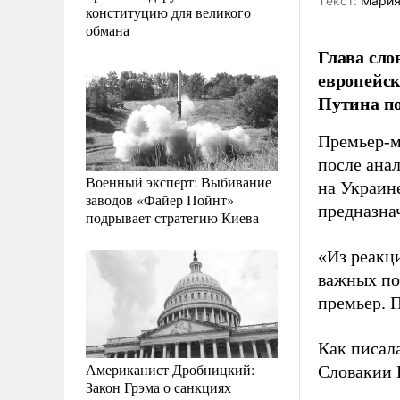
Tекст:
Мария
конституцию для великого
обмана
Глава сло
европейск
Путина по
Премьер-м
после ана
Военный эксперт: Выбивание
на Украин
заводов «Файер Пойнт»
предназнач
подрывает стратегию Киева
«Из реакц
важных по
премьер. 
Как писал
Американист Дробницкий:
Словакии 
Закон Грэма о санкциях