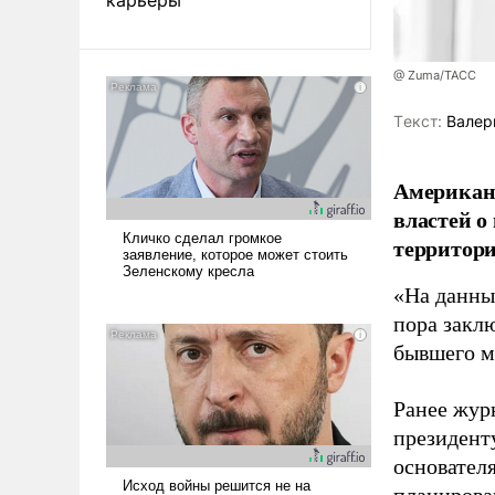
@ Zuma/ТАСС
Tекст:
Валер
Американ
властей о
территори
«На данны
пора закл
бывшего м
Ранее жур
президент
основател