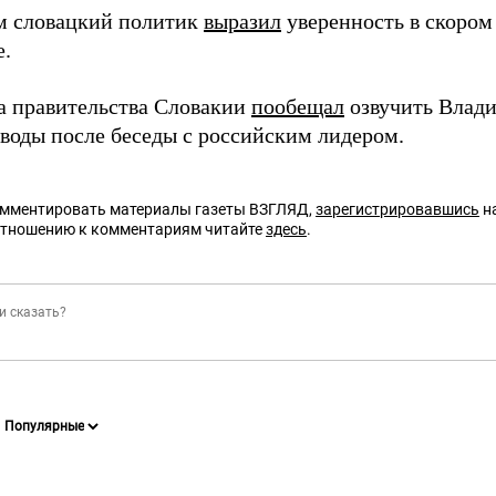
м словацкий политик
выразил
уверенность в скором
е.
ва правительства Словакии
пообещал
озвучить Влад
воды после беседы с российским лидером.
омментировать материалы газеты ВЗГЛЯД,
зарегистрировавшись
на
отношению к комментариям читайте
здесь
.