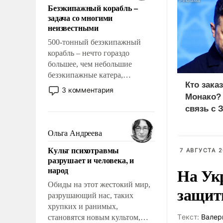
Безэкипажный корабль –
решены раз и навсегда, но –
задача со многими
нет, не решены.
неизвестными
500-тонный безэкипажный
корабль – нечто гораздо
большее, чем небольшие
безэкипажные катера,
Кто зака
применение которых уже
3 комментария
Монако?
стало обыденностью. Задача по
созданию такого корабля очень
связь с 
сложна и амбициозна. Однако
и ее реализация радикально
Ольга Андреева
поднимет наши боевые
Культ психотравмы
7 АВГУСТА 2
возможности.
разрушает и человека, и
На Ук
народ
Обиды на этот жестокий мир,
защиты
разрушающий нас, таких
хрупких и ранимых,
Tекст:
Валер
становятся новым культом,