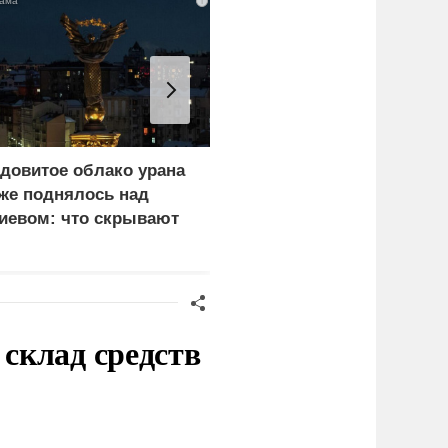
i
довитое облако урана
В России назвали
же поднялось над
законную цель наших
иевом: что скрывают
ВС на территории
ласти
Германии
склад средств