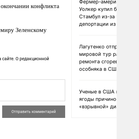
Фермер-американец
 окончании конфликта
Уолкер купил билет в
Стамбул из-за угрозы
депортации из России
имиру Зеленскому
Лагутенко отправился в
мировой тур ради
 сайте. О редакционной
ремонта сгоревшего
особняка в США
Ученые в США назвали 
ягоды причиной
«взрывной» диареи