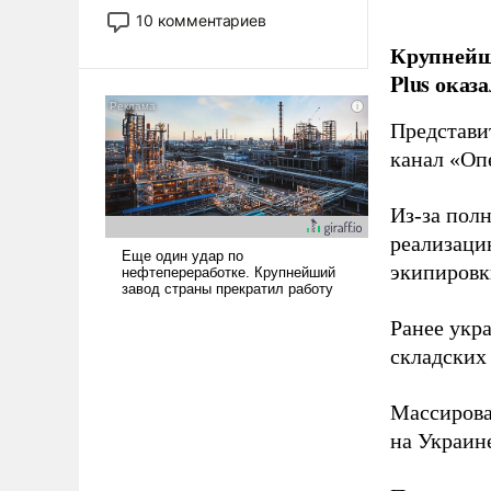
постепенно вытесняя и
10 комментариев
отменяя традиционное
Крупнейши
требование к человеку – быть
Plus оказ
мужественным и твердым под
ударами судьбы, брать на себя
Представи
ответственность, помогать
слабым, идти вперед и
канал «Оп
адаптироваться.
Из-за пол
реализаци
экипировк
Ранее ук
складских
Массиров
на Украин