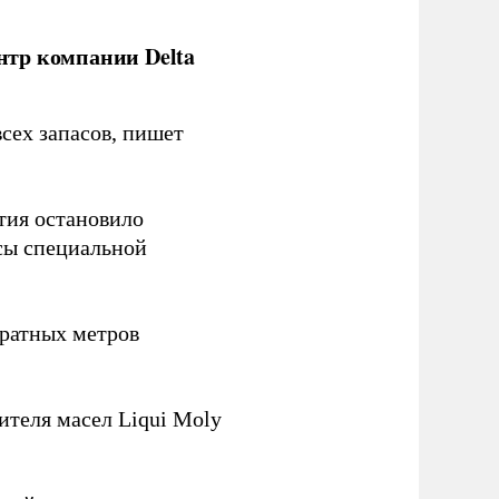
нтр компании Delta
сех запасов, пишет
тия остановило
сы специальной
ратных метров
теля масел Liqui Moly