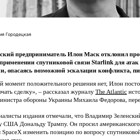
ия Городецкая
ский предприниматель Илон Маск отклонил про
 применении спутниковой связи Starlink для атак
и, опасаясь возможной эскалации конфликта, пиш
й момент положительного решения нет, Илон постоя
ючать сделку», – рассказал журналу
The Atlantic
исто
инистра обороны Украины Михаила Федорова, пер
налисты издания отмечали, что Владимир Зеленски
у США Дональду Трампу. Он просил американского
я SpaceX изменить позицию по вопросу спутниковой