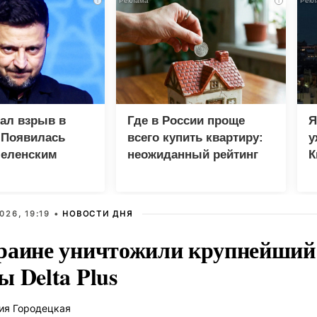
i
i
зал взрыв в
Где в России проще
Я
 Появилась
всего купить квартиру:
у
Зеленским
неожиданный рейтинг
К
в
026, 19:19 •
НОВОСТИ ДНЯ
раине уничтожили крупнейший 
 Delta Plus
ия Городецкая