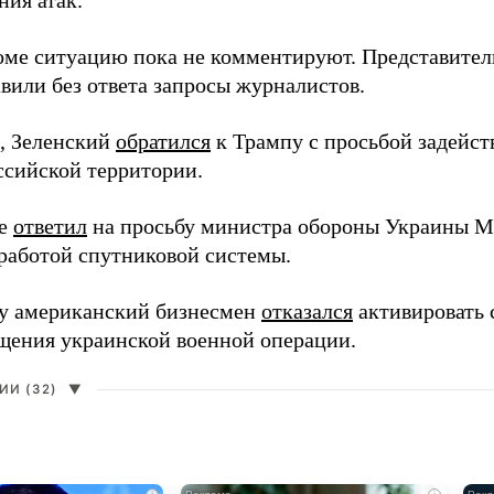
ния атак.
оме ситуацию пока не комментируют. Представите
вили без ответа запросы журналистов.
, Зеленский
обратился
к Трампу с просьбой задейств
ссийской территории.
ее
ответил
на просьбу министра обороны Украины М
работой спутниковой системы.
ду американский бизнесмен
отказался
активировать 
щения украинской военной операции.
И (32)
▼