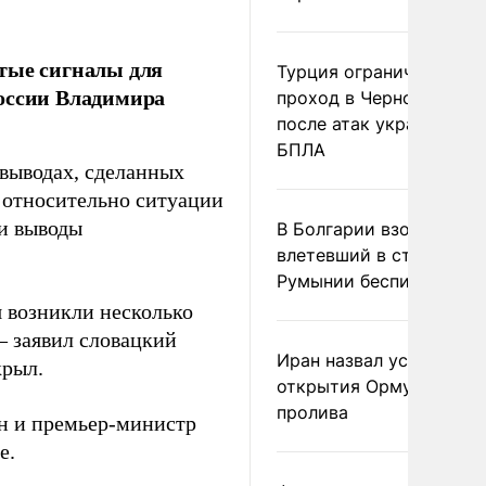
ытые сигналы для
Турция ограничила
России Владимира
проход в Черное море
после атак украинских
БПЛА
выводах, сделанных
 относительно ситуации
ти выводы
В Болгарии взорвался
влетевший в страну из
Румынии беспилотник
 возникли несколько
– заявил словацкий
Иран назвал условие
крыл.
открытия Ормузского
пролива
н и премьер-министр
е.