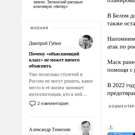
планирова
В Белом д
также оста
МНЕНИЯ
Напомним
Дмитрий Губин
атак по ро
Почему «объясняющий
класс» не может ничего
Маск ран
объяснить
помощи с 
Уже несколько столетий в
России не могут решить, какое
В 2022 го
место в её жизни занимает
предотвра
интеллигенция, кто к ней
принадлежит, а кого из неё
2 комментария
КОММЕНТАРИ
исключили с правом
восстановления и без оного. И
чем она отличается от просто
образованных людей. Иногда
Александр Тимохин
казалось, что эти вопросы