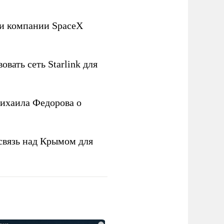
ли компании SpaceX
овать сеть Starlink для
ихаила Федорова о
связь над Крымом для