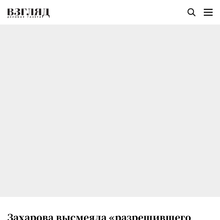
Захарова высмеяла «разрешившего