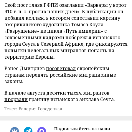
Свой пост глава РФПИ озаглавил «Варвары у ворот:
410 г. н. э. против наших дней». К публикации он
добавил коллаж, в котором сопоставил картину
американского художника Томаса Коула
«Разрушение» из цикла «Путь империи» с
современными кадрами побережья испанского
города Сеута в Северной Африке, где фиксируются
попытки нелегальных мигрантов попасть на
территорию Европы.
Ранее Дмитриев
посоветовал
европейским
странам перенять российские миграционные
законы.
В начале августа десятки тысяч мигрантов
прорвали
границу испанского анклава Сеута.
Текст: Валерия Городецкая
Подписывайтесь на наши