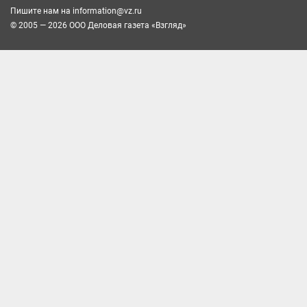
Пишите нам на
information@vz.ru
© 2005 — 2026 ООО Деловая газета «Взгляд»