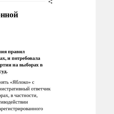
онной
ния правил
ах, и потребовала
ртии на выборах в
уд.
нять «Яблоко» с
инистративный ответчик
ах, в частности,
тиводействии
зарегистрированного