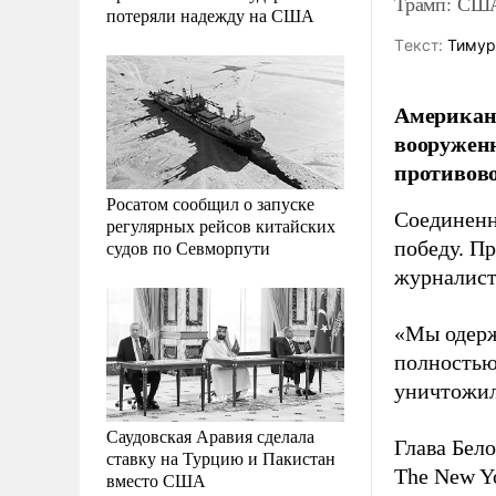
Трамп: США
потеряли надежду на США
Tекст:
Тимур
Американс
вооруженн
противов
Росатом сообщил о запуске
Соединенн
регулярных рейсов китайских
судов по Севморпути
победу. П
журналист
«Мы одерж
полностью
уничтожил
Саудовская Аравия сделала
Глава Бел
ставку на Турцию и Пакистан
The New Y
вместо США