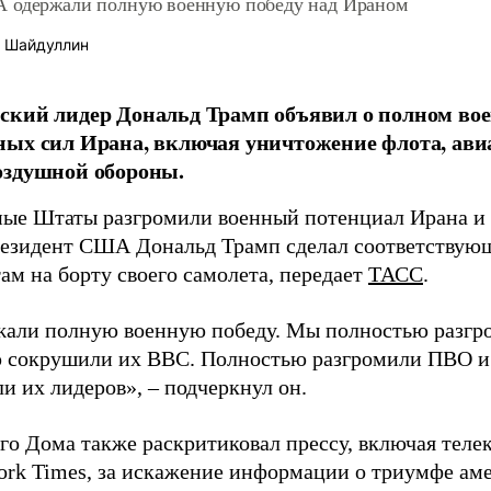
 одержали полную военную победу над Ираном
 Шайдуллин
кий лидер Дональд Трамп объявил о полном вое
ых сил Ирана, включая уничтожение флота, ави
оздушной обороны.
ые Штаты разгромили военный потенциал Ирана и
резидент США Дональд Трамп сделал соответствующ
ам на борту своего самолета, передает
ТАСС
.
али полную военную победу. Мы полностью разгро
 сокрушили их ВВС. Полностью разгромили ПВО и
и их лидеров», – подчеркнул он.
ого Дома также раскритиковал прессу, включая тел
ork Times, за искажение информации о триумфе ам