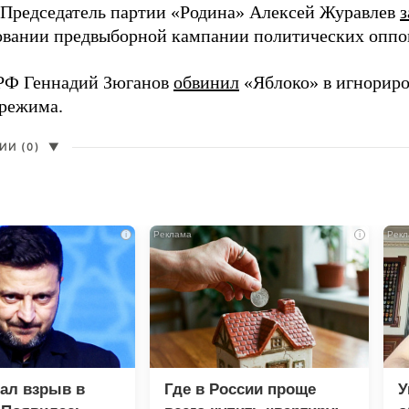
 Председатель партии «Родина» Алексей Журавлев
з
вании предвыборной кампании политических оппо
РФ Геннадий Зюганов
обвинил
«Яблоко» в игнорир
 режима.
И (0)
▼
i
i
зал взрыв в
Где в России проще
У