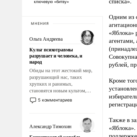
списка».
Одним из 
МНЕНИЯ
агитацион
«Яблока» 
Ольга Андреева
агентами,
(принадле
Культ психотравмы
разрушает и человека, и
Совокупная
народ
рублей, пр
Обиды на этот жестокий мир,
разрушающий нас, таких
Кроме тог
хрупких и ранимых,
установле
становятся новым культом,
избиратель
постепенно вытесняя и
5 комментариев
регистрац
отменяя традиционное
требование к человеку – быть
мужественным и твердым под
Также в з
ударами судьбы, брать на себя
Александр Тимохин
«Яблока».
ответственность, помогать
поддержке
Безэкипажный корабль –