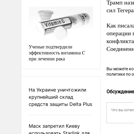
Трамп наз
сил Тегер
Как писал
операции 
конфликта
Ученые подтвердили
Соединенн
эффективность витамина C
при лечении рака
Вы можете к
политике по 
На Украине уничтожили
Обсуждение
крупнейший склад
средств защиты Delta Plus
Маск запретил Киеву
использовать Starlink для