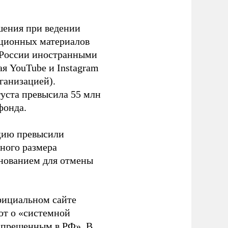
шения при ведении
ационных материалов
в России иностранными
я YouTube и Instagram
ганизацией).
густа превысила 55 млн
фонда.
ацию превысили
ного размера
основанием для отмены
фициальном сайте
ют о «системной
апрещенным в РФ». В