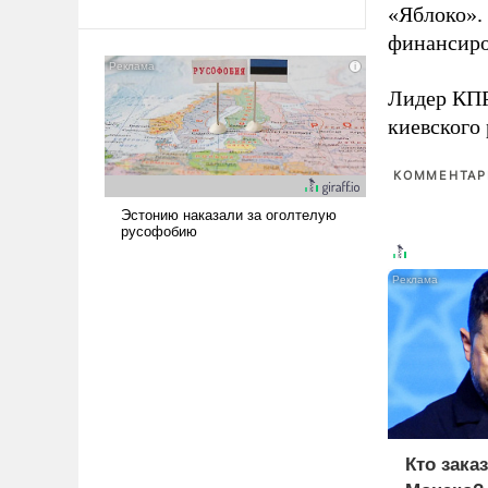
«Яблоко».
Ираном опустошила
финансиро
американские арсеналы.
Сложившаяся ситуация
означает многолетний период
Лидер КП
уязвимости США, например,
киевского
перед Китаем.
КОММЕНТАРИ
Кто зака