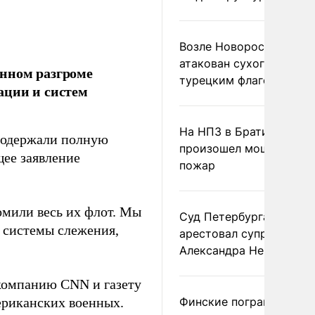
Возле Новороссийска
атакован сухогруз под
нном разгроме
турецким флагом
ации и систем
На НПЗ в Братиславе
 одержали полную
произошел мощный
ее заявление
пожар
мили весь их флот. Мы
Суд Петербурга заочно
 системы слежения,
арестовал супругу
Александра Невзорова
екомпанию CNN и газету
ериканских военных.
Финские пограничники