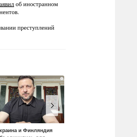
аявил
об иностранном
нентов.
овании преступлений
i
краина и Финляндия
«Генерал-провал»: кака