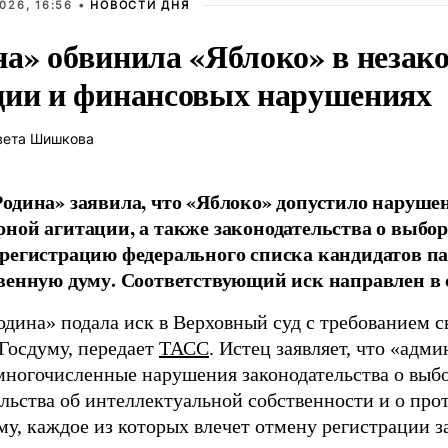
026, 16:56 •
НОВОСТИ ДНЯ
на» обвинила «Яблоко» в незак
ции и финансовых нарушениях
вета Шишкова
одина» заявила, что «Яблоко» допустило наруше
ной агитации, а также законодательства о выбор
регистрацию федерального списка кандидатов па
венную думу. Соответствующий иск направлен в с
одина» подала иск в Верховный суд с требованием с
 Госдуму, передает
ТАСС
. Истец заявляет, что «адм
многочисленные нарушения законодательства о выбор
ельства об интеллектуальной собственности и о про
му, каждое из которых влечет отмену регистрации 