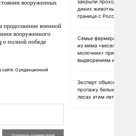
закрыли проходы для
остоянии вооруженных
диких животных на
границе с Россией
а продолжение военной
ании вооруженного
Семье фермера Уолкер
л
о полной победе
из мема «веселый
молочник» пригрозили
выдворением из Росси
 сайте. О редакционной
Эксперт объяснил
пропажу белых грибов 
лесах этим летом