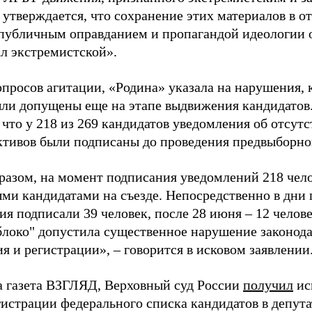
 утверждается, что сохранение этих материалов в о
«публичным оправданием и пропагандой идеологии 
ал экстремистской».
просов агитации, «Родина» указала на нарушения, 
ыли допущены еще на этапе выдвижения кандидатов. 
 что у 218 из 269 кандидатов уведомления об отсу
активов были подписаны до проведения предвыборног
разом, на момент подписания уведомлений 218 чело
ми кандидатами на съезде. Непосредственно в дни 
я подписали 39 человек, после 28 июня – 12 челов
блоко" допустила существенное нарушение законода
 и регистрации», – говорится в исковом заявлении
а газета ВЗГЛЯД, Верховный суд России
получил
ис
гистрации федерального списка кандидатов в депут