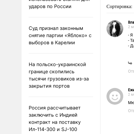
ударов по России
Сортировка:
Вл
2 м
Суд признал законным
снятие партии «Яблоко» с
- 
- 
выборов в Карелии
- Д
Та
На польско-украинской
границе скопились
От
тысячи грузовиков из-за
закрытия портов
Еж
2 м
Мю
Россия рассчитывает
От
заключить с Индией
контракт на поставку
Ил-114-300 и SJ-100