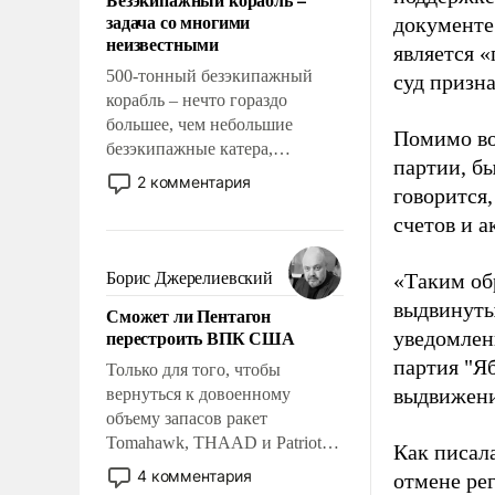
слабым, идти вперед и
задача со многими
документе
адаптироваться.
неизвестными
является 
500-тонный безэкипажный
суд призн
корабль – нечто гораздо
большее, чем небольшие
Помимо во
безэкипажные катера,
партии, б
применение которых уже
2 комментария
говорится,
стало обыденностью. Задача по
созданию такого корабля очень
счетов и 
сложна и амбициозна. Однако
и ее реализация радикально
Борис Джерелиевский
«Таким об
поднимет наши боевые
выдвинуты
Сможет ли Пентагон
возможности.
перестроить ВПК США
уведомлени
партия "Я
Только для того, чтобы
выдвижения
вернуться к довоенному
объему запасов ракет
Tomahawk, THAAD и Patriot
Как писал
США потребуется более трех
4 комментария
отмене ре
лет. Даже небольшая война с