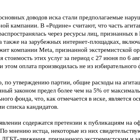
основных доводов иска стали предполагаемые нару
ной кампании. В «Родине» считают, что часть агит
распространялась через ресурсы лиц, признанных 
 а также на зарубежных интернет-площадках, включа
жит компании Meta, признанной экстремистской ор
 стоимость этих услуг за период с 27 июня по 6 ав
и этом оплата производилась не из избирательного 
о, по утверждению партии, общие расходы на агит
нный законом предел более чем на 5% от максималь
ного фонда, что, как отмечается в иске, является 
ии списка кандидатов.
аявлении содержатся претензии к публикациям на о
 По мнению истца, некоторые из них свидетельству
 ЛГБТ-движения, признанного экстремистским и з