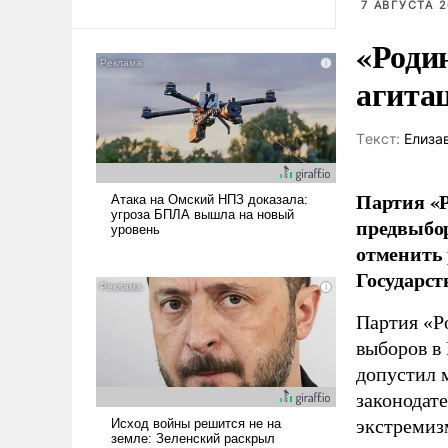
7 АВГУСТА 2
«Роди
агита
Tекст:
Елиза
Партия «Р
предвыбор
отменить 
Государст
Партия «Р
выборов в
допустил 
законодат
экстремиз