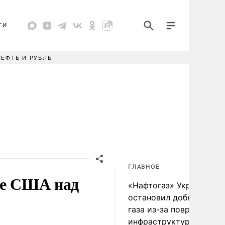
ТИ
НЕФТЬ И РУБЛЬ
ГЛАВНОЕ
де США над
«Нафтогаз» Украины
остановил добычу нефт
газа из-за повреждения
инфраструктуры