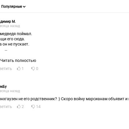
адимир М.
есяца назад
Я медведя поймал.
Тащи его сюда.
а он не пускает.
к?
Читать полностью
ветить
1
0
икБу
есяца назад
нхгаузен не его родственник? :) Скоро войну марсианам объявит и п
ветить
2
14