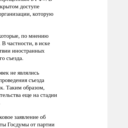
ткрытом доступе
организации, которую
которые, по мнению
В частности, в иске
тствии иностранных
о съезда.
век не являлись
проведения съезда
ек. Таким образом,
тельства еще на стадии
.
ковое заявление об
аты Госдумы от партии