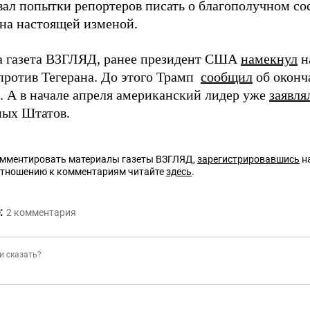
вал попытки репортеров писать о благополучном с
ана настоящей изменой.
а газета ВЗГЛЯД, ранее президент США
намекнул
н
против Тегерана. До этого Трамп
сообщил
об оконч
. А в начале апреля американский лидер уже
заявля
ых Штатов.
омментировать материалы газеты ВЗГЛЯД,
зарегистрировавшись
на
отношению к комментариям читайте
здесь
.
:
2
комментария