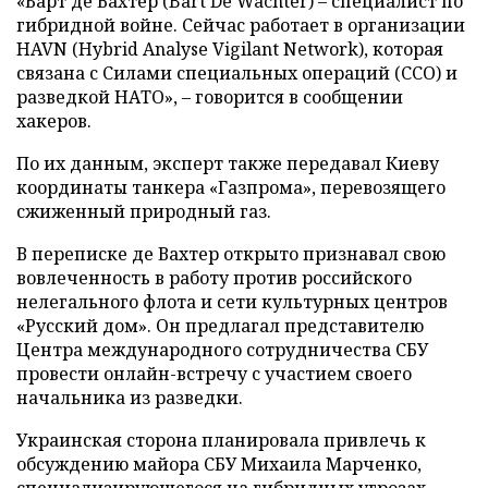
«Барт де Вахтер (Bart De Wachter) – специалист по
гибридной войне. Сейчас работает в организации
HAVN (Hybrid Analyse Vigilant Network), которая
связана с Силами специальных операций (ССО) и
разведкой НАТО», – говорится в сообщении
хакеров.
По их данным, эксперт также передавал Киеву
координаты танкера «Газпрома», перевозящего
сжиженный природный газ.
В переписке де Вахтер открыто признавал свою
вовлеченность в работу против российского
нелегального флота и сети культурных центров
«Русский дом». Он предлагал представителю
Центра международного сотрудничества СБУ
провести онлайн-встречу с участием своего
начальника из разведки.
Украинская сторона планировала привлечь к
обсуждению майора СБУ Михаила Марченко,
специализирующегося на гибридных угрозах,