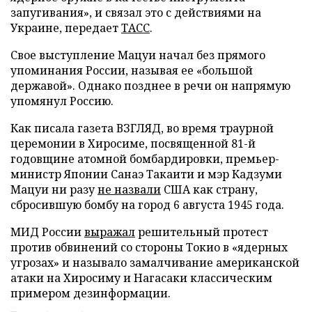
запугивания», и связал это с действиями на
Украине, передает
ТАСС
.
Свое выступление Мацуи начал без прямого
упоминания России, называя ее «большой
державой». Однако позднее в речи он напрямую
упомянул Россию.
Как писала газета ВЗГЛЯД, во время траурной
церемонии в Хиросиме, посвященной 81-й
годовщине атомной бомбардировки, премьер-
министр Японии Санаэ Такаити и мэр Кадзуми
Мацуи ни разу
не назвали
США как страну,
сбросившую бомбу на город 6 августа 1945 года.
МИД России
выражал
решительный протест
против обвинений со стороны Токио в «ядерных
угрозах» и называло замалчивание американской
атаки на Хиросиму и Нагасаки классическим
примером дезинформации.