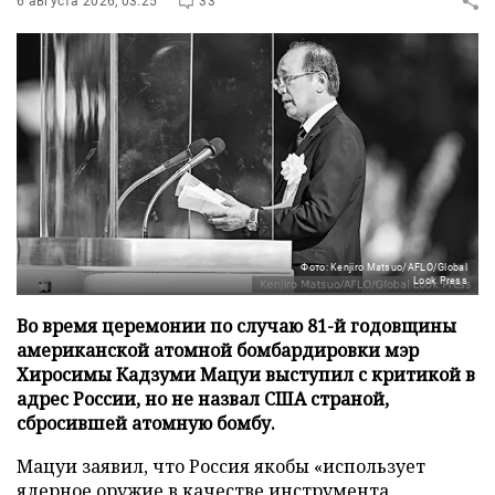
6 августа 2026, 03:25
33
Фото: Kenjiro Matsuo/AFLO/Global
Look Press
Во время церемонии по случаю 81-й годовщины
американской атомной бомбардировки мэр
Хиросимы Кадзуми Мацуи выступил с критикой в
адрес России, но не назвал США страной,
сбросившей атомную бомбу.
Мацуи заявил, что Россия якобы «использует
ядерное оружие в качестве инструмента