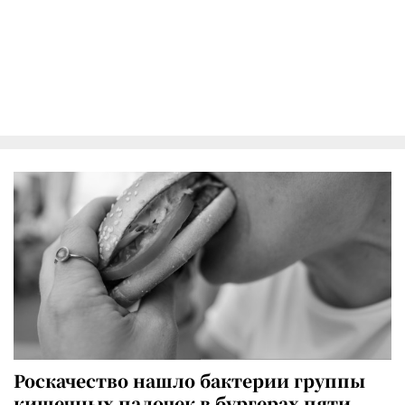
Роскачество нашло бактерии группы
кишечных палочек в бургерах пяти