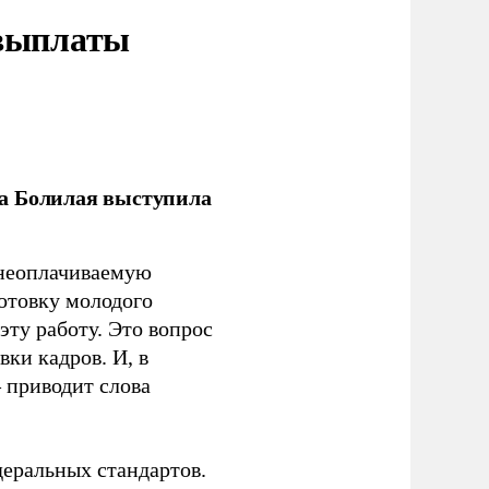
 выплаты
ла Болилая выступила
 неоплачиваемую
готовку молодого
ту работу. Это вопрос
ки кадров. И, в
– приводит слова
еральных стандартов.