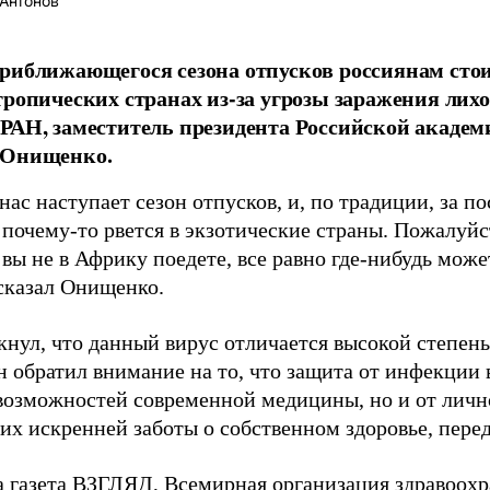
Антонов
риближающегося сезона отпусков россиянам стои
тропических странах из-за угрозы заражения лих
РАН, заместитель президента Российской академ
 Онищенко.
нас наступает сезон отпусков, и, по традиции, за п
почему-то рвется в экзотические страны. Пожалуйст
вы не в Африку поедете, все равно где-нибудь може
 сказал Онищенко.
кнул, что данный вирус отличается высокой степен
н обратил внимание на то, что защита от инфекции 
 возможностей современной медицины, но и от личн
 их искренней заботы о собственном здоровье, пере
а газета ВЗГЛЯД, Всемирная организация здравоох