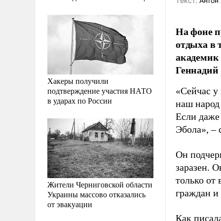
Tекст:
Антон 
На фоне п
отдыха в 
академик 
Геннадий
Хакеры получили
подтверждение участия НАТО
«Сейчас у 
в ударах по России
наш народ 
Если даже 
Эбола», –
Он подчер
заразен. О
только от
Жители Черниговской области
граждан и
Украины массово отказались
от эвакуации
Как писал