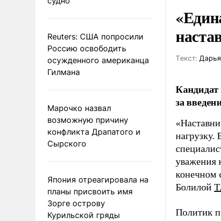
судно
«Един
наста
Reuters: США попросили
Россию освободить
Tекст:
Дарья
осужденного американца
Гилмана
Кандидат 
за введен
Марочко назвал
возможную причину
«Наставни
конфликта Драпатого и
нагрузку. 
Сырского
специалис
уважения к
конечном с
Япония отреагировала на
Болилой
Т
планы присвоить имя
Зорге острову
Политик п
Курильской гряды