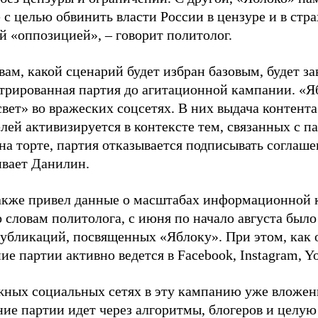
 с целью обвинить власти России в цензуре и в стра
й «оппозицией», – говорит политолог.
вам, какой сценарий будет избран базовым, будет за
стрированная партия до агитационной кампании. «Я
свет» во вражеских соцсетях. В них выдача контент
лей активизируется в контексте тем, связанных с па
на торте, партия отказывается подписывать соглаше
ивает Данилин.
акже привел данные о масштабах информационной 
о словам политолога, с июня по начало августа был
 публикаций, посвященных «Яблоку». При этом, как
е партии активно ведется в Facebook, Instagram, Y
жных социальных сетях в эту кампанию уже вложе
ие партии идет через алгоритмы, блогеров и целу