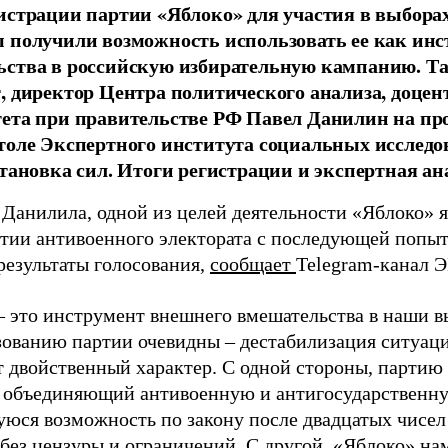
истрации партии «Яблоко» для участия в выбора
 получили возможность использовать ее как ин
ства в российскую избирательную кампанию. Та
, директор Центра политического анализа, доце
тета при правительстве РФ Павел Данилин на п
толе Экспертного института социальных исслед
становка сил. Итоги регистрации и экспертная ан
 Данилила, одной из целей деятельности «Яблоко» 
ртии антивоенного электората с последующей попыт
результаты голосования,
сообщает
Telegram-канал 
– это инструмент внешнего вмешательства в наши в
зованию партии очевидны – дестабилизация ситуаци
т двойственный характер. С одной стороны, партию
, объединяющий антивоенную и антигосударственну
юся возможность по закону после двадцатых чисел
 без цензуры и ограничений. С другой, «Яблоко» н