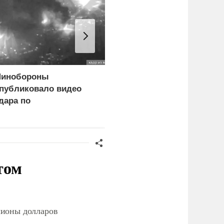
инобороны
Сальдо сообщил о
публиковало видео
провале украинского
дара по
десанта на Кинбурнской
огистическому центру
косе
СУ под Киевом
том
лионы долларов