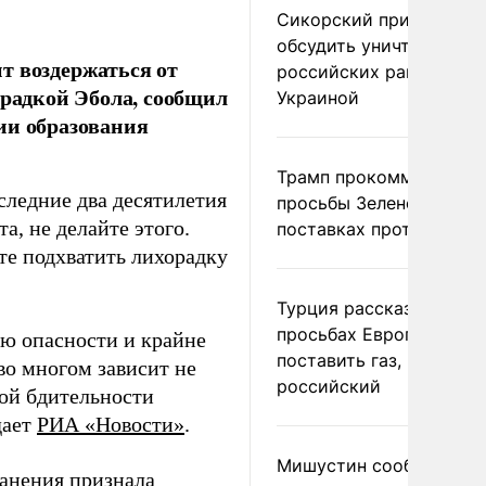
Сикорский призвал
обсудить уничтожение
т воздержаться от
российских ракет над
орадкой Эбола, сообщил
Украиной
ии образования
Трамп прокомментиров
оследние два десятилетия
просьбы Зеленского о
а, не делайте этого.
поставках противораке
те подхватить лихорадку
Турция рассказала о
просьбах Европы
ью опасности и крайне
поставить газ, но не
во многом зависит не
российский
ой бдительности
дает
РИА «Новости»
.
Мишустин сообщил о
ранения
признала