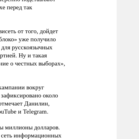
хе перед так
висеть от того, дойдет
блоко» уже получило
а для русскоязычных
ртией. Ну и такая
ние о честных выборах»,
кампании вокруг
о зафиксировано около
 отмечает Данилин,
ouTube и Telegram.
ны миллионы долларов.
ю сеть информационных