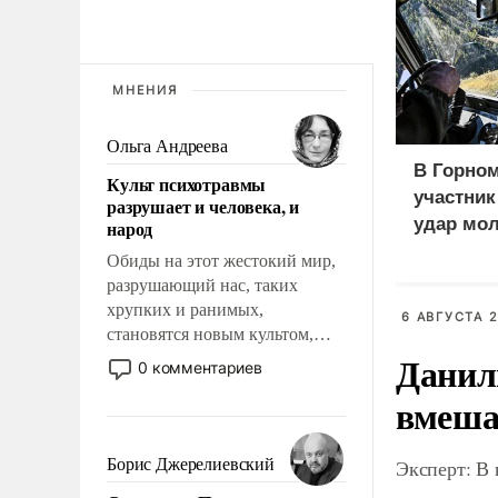
МНЕНИЯ
Ольга Андреева
В Горном
Культ психотравмы
участни
разрушает и человека, и
удар мол
народ
медведе
Обиды на этот жестокий мир,
разрушающий нас, таких
хрупких и ранимых,
6 АВГУСТА 2
становятся новым культом,
Данил
постепенно вытесняя и
0 комментариев
отменяя традиционное
вмеша
требование к человеку – быть
мужественным и твердым под
ударами судьбы, брать на себя
Борис Джерелиевский
Эксперт: В
ответственность, помогать