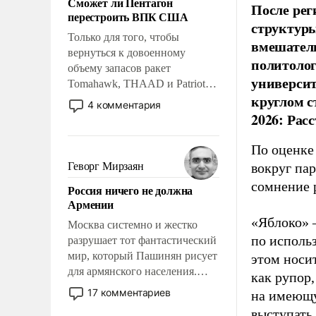
Сможет ли Пентагон
слабым, идти вперед и
После рег
перестроить ВПК США
адаптироваться.
структуры
Только для того, чтобы
вмешатель
вернуться к довоенному
политолог
объему запасов ракет
универси
Tomahawk, THAAD и Patriot
круглом с
США потребуется более трех
4 комментария
лет. Даже небольшая война с
2026: Рас
Ираном опустошила
американские арсеналы.
По оценке
Сложившаяся ситуация
Геворг Мирзаян
вокруг па
означает многолетний период
сомнение 
Россия ничего не должна
уязвимости США, например,
Армении
перед Китаем.
«Яблоко» 
Москва системно и жестко
по исполь
разрушает тот фантастический
мир, который Пашинян рисует
этом носи
для армянского населения.
как рупор
Мир, где политические
17 комментариев
на имеющу
прожекты будут безусловно
выступать