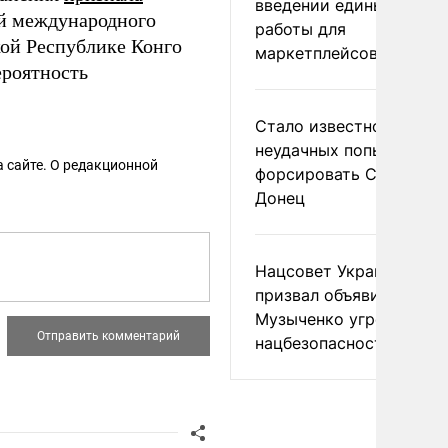
введении единых прави
й международного
работы для
кой Республике Конго
маркетплейсов в ЕАЭС
роятность
Стало известно о
неудачных попытках ВС
 сайте. О редакционной
форсировать Северски
Донец
Нацсовет Украины по Т
призвал объявить
Музыченко угрозой
нацбезопасности