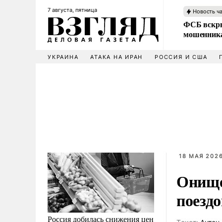
7 августа, пятница
Новость ч
ФСБ вскры
мошенника
УКРАИНА
АТАКА НА ИРАН
РОССИЯ И США
18 МАЯ 2026
Онище
поездо
Россия добилась снижения цен