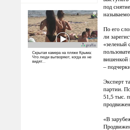
оплачиваться за счет
под снятие
российских
налогоплательщиков и где
называемо
Еревану за свои поступки не
нужно отвечать.
По его сло
ли зареги
«зеленый 
пользовате
вишенкой 
– подчерк
Эксперт т
партии. П
51,5 тыс.
продвижени
«В зарубе
Продвижен