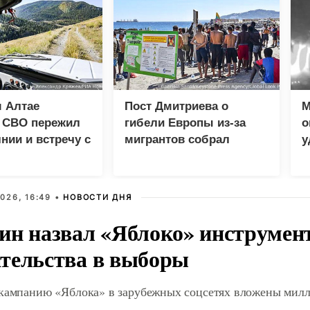
 Алтае
Пост Дмитриева о
М
к СВО пережил
гибели Европы из-за
о
нии и встречу с
мигрантов собрал
у
м
миллион просмотров в
л
X
В
026, 16:49 •
НОВОСТИ ДНЯ
ин назвал «Яблоко» инструмен
тельства в выборы
 кампанию «Яблока» в зарубежных соцсетях вложены мил