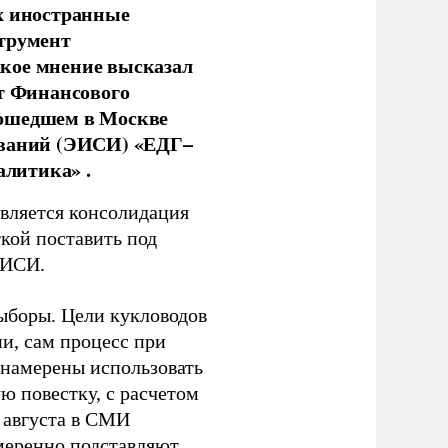
х иностранные
струмент
кое мнение высказал
нт Финансового
рошедшем в Москве
ований (ЭИСИ) «ЕДГ–
алитика» .
является консолидация
кой поставить под
ЭИСИ.
ыборы. Цели кукловодов
и, сам процесс при
 намерены использовать
ю повестку, с расчетом
 августа в СМИ
амеренно подставляют