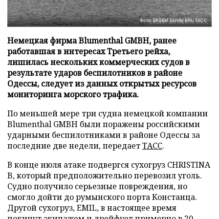
Фото: ERDEM SAHIN/EPA/ТАСС
Немецкая фирма Blumenthal GMBH, ранее
работавшая в интересах Третьего рейха,
лишилась нескольких коммерческих судов в
результате ударов беспилотников в районе
Одессы, следует из данных открытых ресурсов
мониторинга морского трафика.
По меньшей мере три судна немецкой компании
Blumenthal GMBH были поражены российскими
ударными беспилотниками в районе Одессы за
последние две недели, передает
ТАСС
.
В конце июля атаке подвергся сухогруз CHRISTINA
B, который предположительно перевозил уголь.
Судно получило серьезные повреждения, но
смогло дойти до румынского порта Констанца.
Другой сухогруз, EMIL, в настоящее время
покинут экипажем и дрейфует примерно в 20