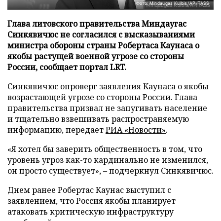
Фото: Mindaugas Kulbis/AP/TASS
Глава литовского правительства Миндаугас
Синкявичюс не согласился с высказываниями
министра обороны страны Робертаса Каунаса о
якобы растущей военной угрозе со стороны
России, сообщает портал LRT.
Синкявичюс опроверг заявления Каунаса о якобы
возрастающей угрозе со стороны России. Глава
правительства призвал не запугивать население
и тщательно взвешивать распространяемую
информацию, передает
РИА «Новости»
.
«Я хотел бы заверить общественность в том, что
уровень угроз как-то кардинально не изменился,
он просто существует», – подчеркнул Синкявичюс.
Днем ранее Робертас Каунас выступил с
заявлением, что Россия якобы планирует
атаковать критическую инфраструктуру