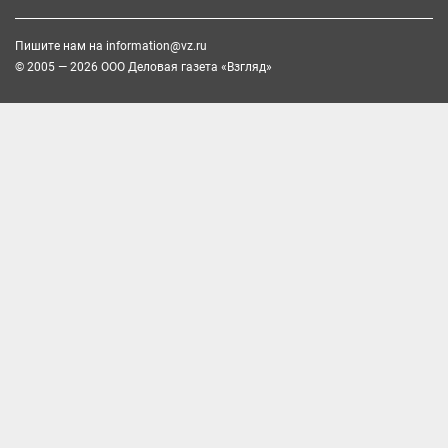
Пишите нам на
information@vz.ru
© 2005 — 2026 ООО Деловая газета «Взгляд»