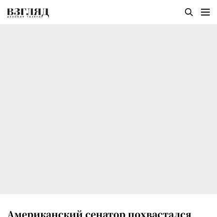
Американский сенатор похвастался