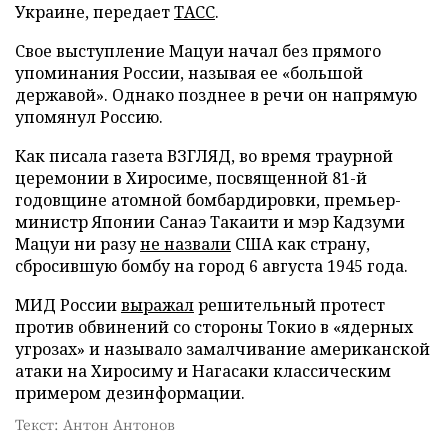
Украине, передает
ТАСС
.
Свое выступление Мацуи начал без прямого
упоминания России, называя ее «большой
державой». Однако позднее в речи он напрямую
упомянул Россию.
Как писала газета ВЗГЛЯД, во время траурной
церемонии в Хиросиме, посвященной 81-й
годовщине атомной бомбардировки, премьер-
министр Японии Санаэ Такаити и мэр Кадзуми
Мацуи ни разу
не назвали
США как страну,
сбросившую бомбу на город 6 августа 1945 года.
МИД России
выражал
решительный протест
против обвинений со стороны Токио в «ядерных
угрозах» и называло замалчивание американской
атаки на Хиросиму и Нагасаки классическим
примером дезинформации.
Текст: Антон Антонов