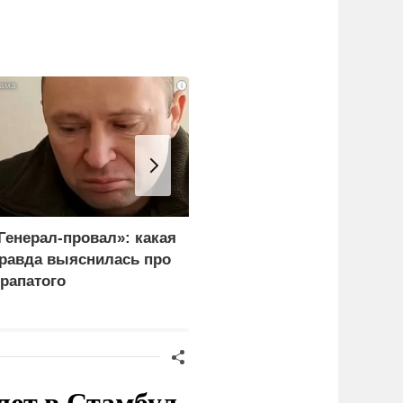
i
Генерал-провал»: какая
Рубио оправдался за
равда выяснилась про
переговоры с Россией
рапатого
перед Западом
лет в Стамбул