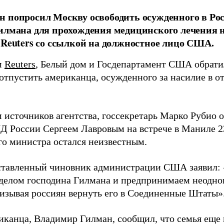
н попросил Москву освободить осужденного в Р
илмана для прохождения медицинского лечения н
 Reuters со ссылкой на должностное лицо США.
м
Reuters
, Белый дом и Госдепартамент США обрати
отпустить американца, осужденного за насилие в о
 источников агентства, госсекретарь Марко Рубио о
Д России Сергеем Лавровым на встрече в Маниле 2
го министра остался неизвестным.
тавленный чиновник администрации США заявил:
 делом господина Гилмана и предпринимаем неодно
ризывая россиян вернуть его в Соединенные Штаты»
иканца, Владимир Гилман, сообщил, что семья еще в