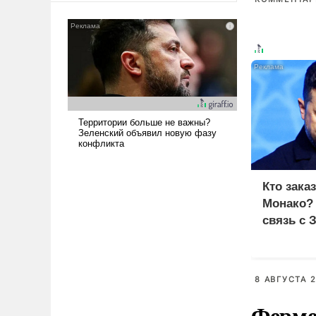
сложна и амбициозна. Однако
и ее реализация радикально
поднимет наши боевые
возможности.
Кто зака
Монако?
связь с 
8 АВГУСТА 2
Ферме