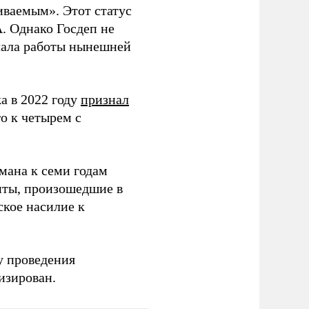
иваемым». Этот статус
. Однако Госдеп не
ачала работы нынешней
а в 2022 году
признал
о к четырем с
мана к семи годам
нты, произошедшие в
кое насилие к
у проведения
изирован.