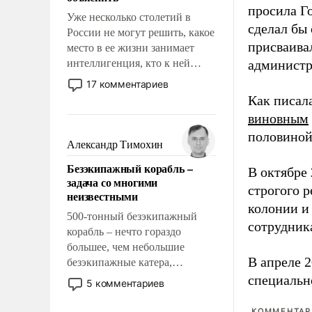
просила Г
Уже несколько столетий в
сделал бы
России не могут решить, какое
присваива
место в ее жизни занимает
интеллигенция, кто к ней
админист
принадлежит, а кого из нее
17 комментариев
исключили с правом
Как писал
восстановления и без оного. И
виновным
чем она отличается от просто
половиной
образованных людей. Иногда
Александр Тимохин
казалось, что эти вопросы
Безэкипажный корабль –
решены раз и навсегда, но –
В октябре
задача со многими
нет, не решены.
строгого 
неизвестными
колонии и
500-тонный безэкипажный
сотрудник
корабль – нечто гораздо
большее, чем небольшие
В апреле 
безэкипажные катера,
применение которых уже
специальн
5 комментариев
стало обыденностью. Задача по
созданию такого корабля очень
КОММЕНТАРИ