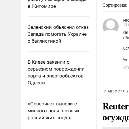
Сортировка:
в Житомире
Иго
13.
Зеленский объяснил отказ
Об
Запада помогать Украине
об
с баллистикой
Ес
Вп
...
В Киеве заявили о
От
серьезном повреждении
порта и энергообъектов
Одессы
7 АВГУСТА 2
Reute
«Северяне» вывели с
минного поля пленных
осужд
российских солдат