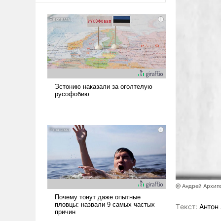
@ Андрей Архип
Tекст:
Антон 