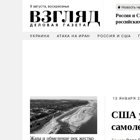
9 августа, воскресенье
Новость ч
Россия и 
российских
УКРАИНА
АТАКА НА ИРАН
РОССИЯ И США
13 ЯНВАРЯ 2
США у
самол
Жара и обмеление рек жестко