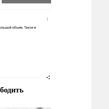
большой объем. Такое и
оё шаблонное ( " продали
ободить