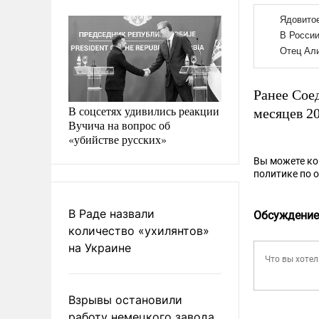
Ранее Сое
В соцсетях удивились реакции
месяцев 2
Вучича на вопрос об
«убийстве русских»
Вы можете к
политике по 
В Раде назвали
Обсуждение
количество «ухилянтов»
на Украине
Взрывы остановили
работу немецкого завода