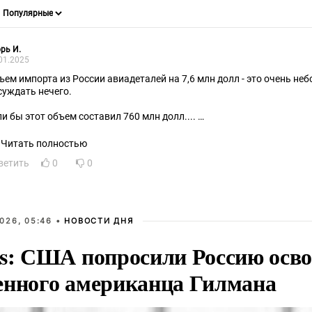
рь И.
01.2025
ъем импорта из России авиадеталей на 7,6 млн долл - это очень не
суждать нечего.
ли бы этот объем составил 760 млн долл....
рочем, кричалки из Украины под видом патриотов могут кричать св
, предательство...")
Читать полностью
ветить
0
0
026, 05:46 •
НОВОСТИ ДНЯ
rs: США попросили Россию осв
енного американца Гилмана