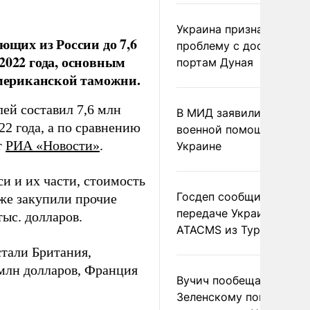
Украина признала
щих из России до 7,6
проблему с доступом к
2022 года, основным
портам Дуная
американской таможни.
ей составил 7,6 млн
В МИД заявили о прямо
22 года, а по сравнению
военной помощи Румы
т
РИА «Новости»
.
Украине
и и их части, стоимость
Госдеп сообщил о
же закупили прочие
передаче Украине раке
тыс. долларов.
ATACMS из Турции
тали Британия,
млн долларов, Франция
Вучич пообещал
Зеленскому помочь со