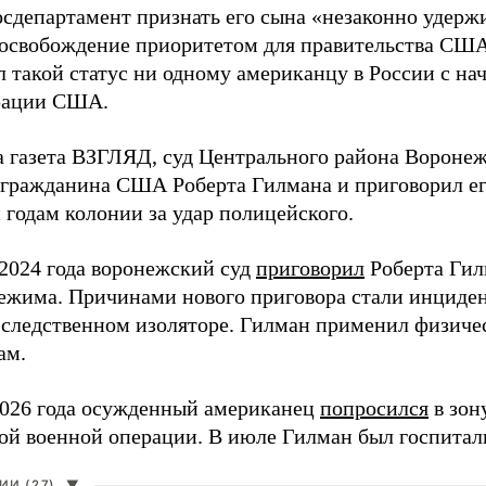
осдепартамент признать его сына «незаконно удерж
 освобождение приоритетом для правительства США
л такой статус ни одному американцу в России с н
рации США.
а газета ВЗГЛЯД, суд Центрального района Воронеж
гражданина США Роберта Гилмана и приговорил ег
 годам колонии за удар полицейского.
 2024 года воронежский суд
приговорил
Роберта Гил
режима. Причинами нового приговора стали инциде
 следственном изоляторе. Гилман применил физичес
ам.
2026 года осужденный американец
попросился
в зон
ой военной операции. В июле Гилман был госпитал
И (27)
▼