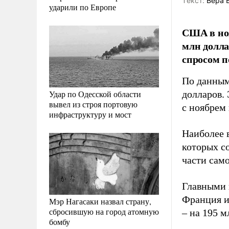
Tекст:
Вера 
ударили по Европе
США в но
млн долла
спросом п
По данным
Удар по Одесской области
долларов. 
вывел из строя портовую
с ноябрем 
инфраструктуру и мост
Наиболее 
которых с
части само
Главными 
Франция и
Мэр Нагасаки назвал страну,
сбросившую на город атомную
– на 195 м
бомбу