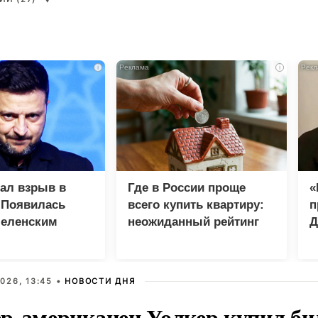
i
i
зал взрыв в
Где в России проще
«
 Появилась
всего купить квартиру:
п
Зеленским
неожиданный рейтинг
Д
026, 13:45 •
НОВОСТИ ДНЯ
р-американец Уолкер купил би