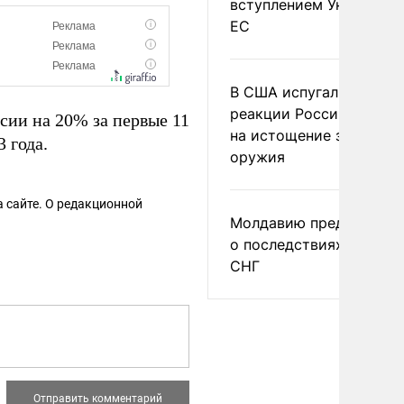
вступлением Украины в
ЕС
В США испугались
реакции России и Кита
сии на 20% за первые 11
на истощение запасов
 года.
оружия
 сайте. О редакционной
Молдавию предупреди
о последствиях выхода
СНГ