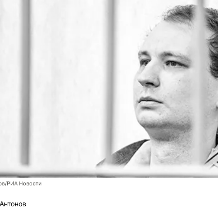
ов/РИА Новости
Антонов