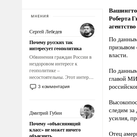
Вашингто
Роберта Г
МНЕНИЯ
агентство
Сергей Лебедев
По данны
Почему русских так
призывом 
интересует геополитика
власти.
Обвинения граждан России в
нездоровом интересе к
По данным
геополитике –
несостоятельны. Этот интерес
главой МИ
рационален и прагматичен. Он
российско
3 комментария
обусловлен тысячелетним
опытом выживания в крайне
Высокопос
непростых условиях и
следим за
фундаментальным знанием,
Дмитрий Губин
усилия, п
что мировая политика имеет
Почему «объясняющий
свойство заявляться на порог
класс» не может ничего
нашего дома.
Отец амер
объяснить