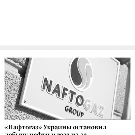
«Нафтогаз» Украины остановил
добычу нефти и газа из-за