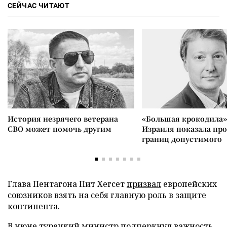
СЕЙЧАС ЧИТАЮТ
История незрячего ветерана
«Большая крокодила»
СВО может помочь другим
Израиля показала пр
границ допустимого
Глава Пентагона Пит Хегсет
призвал
европейских
союзников взять на себя главную роль в защите
континента.
В июне турецкий министр
подчеркнул
важность