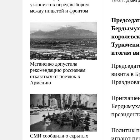
Tекст:
Дмитр
уклонистов перед выбором
между нищетой и фронтом
Председат
Бердымуха
королевск
Туркмени
итогам в
Матвиенко допустила
Председат
рекомендацию россиянам
визита в 
отказаться от поездок в
Празднова
Армению
Приглашен
Бердымуха
президент
Политик п
СМИ сообщили о скрытых
играют пе