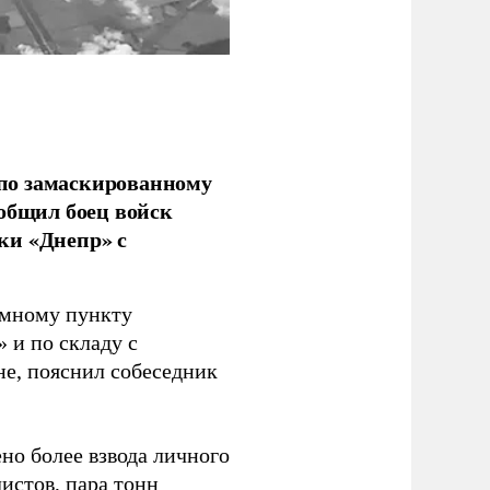
по замаскированному
ообщил боец войск
ки «Днепр» с
емному пункту
 и по складу с
не, пояснил собеседник
но более взвода личного
истов, пара тонн