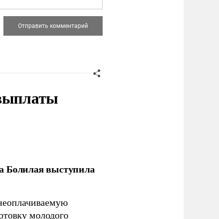
 выплаты
ла Болилая выступила
 неоплачиваемую
готовку молодого