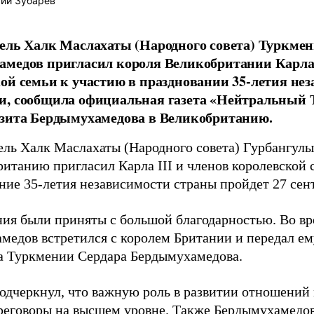
ий Зубарев
ель Халк Маслахаты (Народного совета) Туркме
медов пригласил короля Великобритании Карла 
ой семьи к участию в праздновании 35-летия не
и, сообщила официальная газета «Нейтральный 
изита Бердымухамедова в Великобританию.
ель Халк Маслахаты (Народного совета) Гурбангулы
Британию пригласил Карла III и членов королевской
ние 35-летия независимости страны пройдет 27 сен
ия были приняты с большой благодарностью. Во вр
медов встретился с королем Британии и передал ем
а Туркмении Сердара Бердымухамедова.
одчеркнул, что важную роль в развитии отношений
реговоры на высшем уровне. Также Бердымухамедов