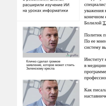
специалис
расширили изучение ИИ
уважения к
на уроках информатики
конечном с
Болилой
Т
Политик п
По ее мне
систему в
Институт 
в медицине
программе
профессио
Как писал
наставнич