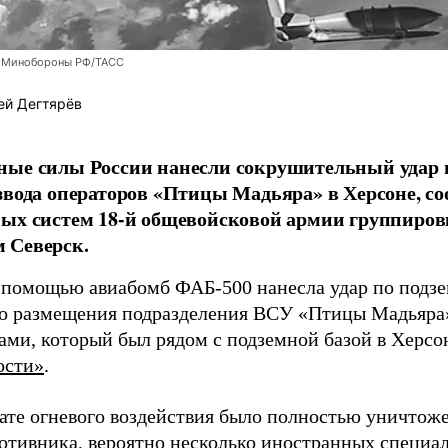
 Минобороны РФ/ТАСС
ей Дегтярёв
ные силы России нанесли сокрушительный удар 
звода операторов «Птицы Мадьяра» в Херсоне, с
ых систем 18-й общевойсковой армии группиров
 Северск.
 помощью авиабомб ФАБ-500 нанесла удар по подз
о размещения подразделения ВСУ «Птицы Мадьяра»
ами, который был рядом с подземной базой в Херсо
ости»
.
тате огневого воздействия было полностью уничтоже
ротивника, вероятно несколько иностранных специал