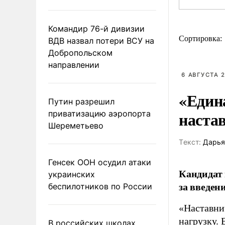
Командир 76-й дивизии
Сортировка:
ВДВ назвал потери ВСУ на
Добропольском
направлении
6 АВГУСТА 2
«Един
Путин разрешил
наста
приватизацию аэропорта
Шереметьево
Tекст:
Дарья
Генсек ООН осудил атаки
Кандидат 
украинских
за введен
беспилотников по России
«Наставни
нагрузку. 
В российских школах