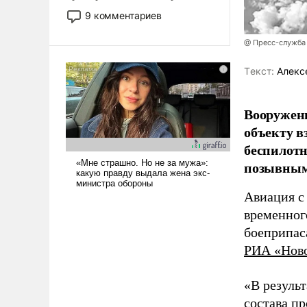
двигаемся по пути
9 комментариев
революционных изменений.
То, что несколько лет назад
@ Пресс-служба
было образом для
псевдонаучной фантастики,
Tекст:
Алекс
стало всерьез обсуждаемой
идеей.
Вооружен
объекту в
беспилотн
позывным
Авиация с
временног
боеприпас
РИА «Нов
«В резуль
состава п