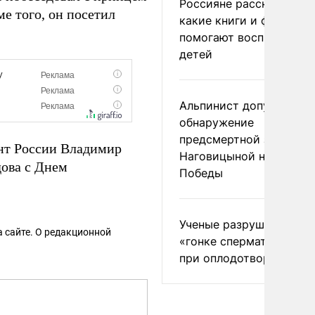
Россияне рассказали,
е того, он посетил
какие книги и фильмы
помогают воспитывать
детей
Альпинист допустил
обнаружение
предсмертной записки
ент России Владимир
Наговицыной на пике
ова с Днем
Победы
Ученые разрушили миф
 сайте. О редакционной
«гонке сперматозоидов
при оплодотворении