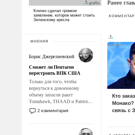
Ранее глав
КОММЕНТАРИ
МНЕНИЯ
Борис Джерелиевский
Сможет ли Пентагон
перестроить ВПК США
Только для того, чтобы
вернуться к довоенному
объему запасов ракет
Кто зака
Tomahawk, THAAD и Patriot
Монако?
США потребуется более трех
связь с 
2 комментария
лет. Даже небольшая война с
Ираном опустошила
американские арсеналы.
Сложившаяся ситуация