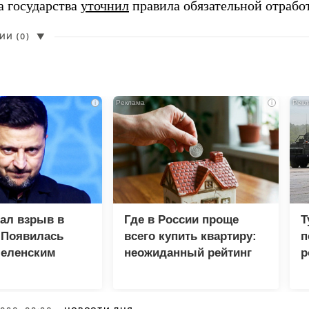
а государства
уточнил
правила обязательной отрабо
И (0)
▼
i
i
зал взрыв в
Где в России проще
Т
 Появилась
всего купить квартиру:
п
Зеленским
неожиданный рейтинг
р