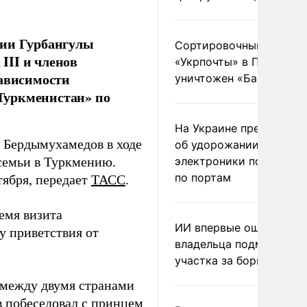
нии Гурбангулы
Сортировочный пункт
III и членов
«Укрпочты» в Павлогра
зависимости
уничтожен «Бандероль
Туркменистан» по
На Украине предупреди
 Бердымухамедов в ходе
об удорожании китайс
 семьи в Туркмению.
электроники после уда
по портам
тября, передает
ТАСС
.
емя визита
ИИ впервые оштрафова
у приветствия от
владельца подмосковн
участка за борщевик
 между двумя странами
 побеседовал с принцем