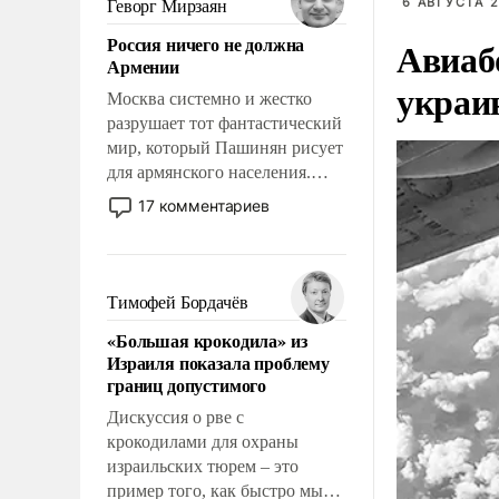
6 АВГУСТА 2
Геворг Мирзаян
означает многолетний период
Россия ничего не должна
Авиаб
уязвимости США, например,
Армении
перед Китаем.
украи
Москва системно и жестко
разрушает тот фантастический
мир, который Пашинян рисует
для армянского населения.
Мир, где политические
17 комментариев
прожекты будут безусловно
оплачиваться за счет
российских
налогоплательщиков и где
Тимофей Бордачёв
Еревану за свои поступки не
«Большая крокодила» из
нужно отвечать.
Израиля показала проблему
границ допустимого
Дискуссия о рве с
крокодилами для охраны
израильских тюрем – это
пример того, как быстро мы