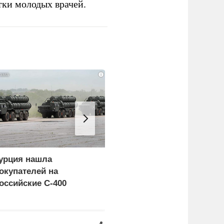
тки молодых врачей.
i
урция нашла
Россия больше не буде
окупателей на
церемониться - теперь
оссийские C-400
это законная цель в
Германии