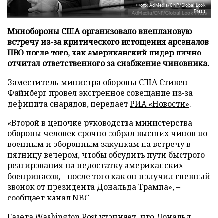
Фото: AdMedia/CNP/Global Look
Press
Минобороны США организовало внеплановую
встречу из-за критического истощения арсеналов
ПВО после того, как американский лидер лично
отчитал ответственного за снабжение чиновника.
Заместитель министра обороны США Стивен
Файнберг провел экстренное совещание из-за
дефицита снарядов, передает
РИА «Новости»
.
«Второй в цепочке руководства министерства
обороны человек срочно собрал высших чинов по
военным и оборонным закупкам на встречу в
пятницу вечером, чтобы обсудить пути быстрого
реагирования на недостатку американских
боеприпасов, - после того как он получил гневный
звонок от президента Дональда Трампа», –
сообщает канал NBC.
Газета Washington Post уточняет, что Дональд