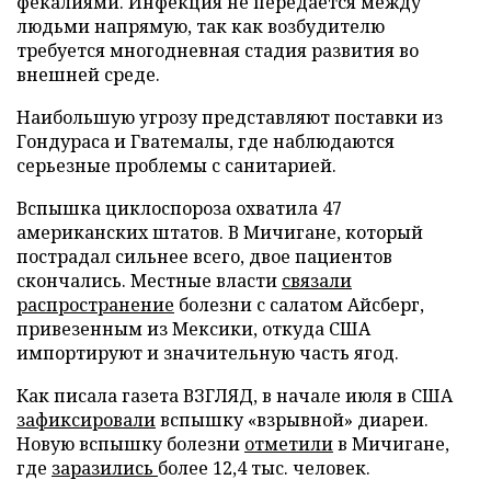
фекалиями. Инфекция не передается между
людьми напрямую, так как возбудителю
требуется многодневная стадия развития во
внешней среде.
Наибольшую угрозу представляют поставки из
Гондураса и Гватемалы, где наблюдаются
серьезные проблемы с санитарией.
Вспышка циклоспороза охватила 47
американских штатов. В Мичигане, который
пострадал сильнее всего, двое пациентов
скончались. Местные власти
связали
распространение
болезни с салатом Айсберг,
привезенным из Мексики, откуда США
импортируют и значительную часть ягод.
Как писала газета ВЗГЛЯД, в начале июля в США
зафиксировали
вспышку «взрывной» диареи.
Новую вспышку болезни
отметили
в Мичигане,
где
заразились
более 12,4 тыс. человек.