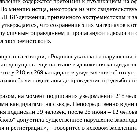
аявлении содержатся претензии к публикациям на о
 По мнению истца, некоторые из них свидетельству
 ЛГБТ-движения, признанного экстремистским и з
 утверждается, что сохранение этих материалов в о
«публичным оправданием и пропагандой идеологии 
ал экстремистской».
просов агитации, «Родина» указала на нарушения, 
ыли допущены еще на этапе выдвижения кандидатов. 
 что у 218 из 269 кандидатов уведомления об отсу
активов были подписаны до проведения предвыборног
разом, на момент подписания уведомлений 218 чело
ми кандидатами на съезде. Непосредственно в дни 
я подписали 39 человек, после 28 июня – 12 челов
блоко" допустила существенное нарушение законода
 и регистрации», – говорится в исковом заявлении