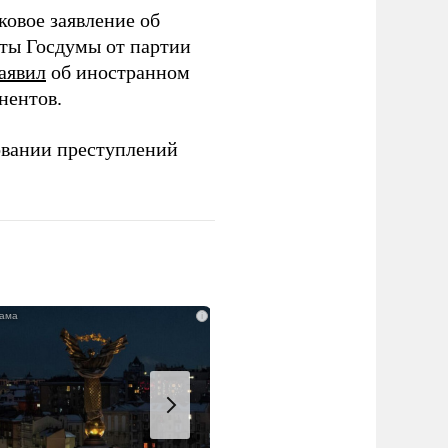
ковое заявление об
аты Госдумы от партии
аявил
об иностранном
нентов.
овании преступлений
i