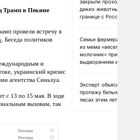
закрыли проходы для
д Трамп в Пекине
диких животных на
границе с Россией
амп провели встречу в
»
. Беседа политиков
Семье фермера Уолкер
из мема «веселый
молочник» пригрозили
выдворением из Росси
международным и
токе, украинский кризис
нии агентства Синьхуа.
Эксперт объяснил
пропажу белых грибов 
 с 13 по 15 мая. В ходе
лесах этим летом
ональным вызовам, так