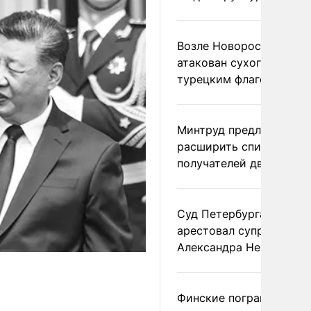
Возле Новороссийска
атакован сухогруз под
турецким флагом
Минтруд предложил
расширить список
получателей двух пенс
Суд Петербурга заочно
арестовал супругу
Александра Невзорова
Финские пограничники