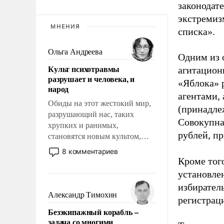
законодат
экстремиз
МНЕНИЯ
списка».
Ольга Андреева
Одним из 
Культ психотравмы
агитацион
разрушает и человека, и
«Яблока» 
народ
агентами,
Обиды на этот жестокий мир,
(принадле
разрушающий нас, таких
Совокупная
хрупких и ранимых,
рублей, пр
становятся новым культом,
постепенно вытесняя и
8 комментариев
отменяя традиционное
Кроме тог
требование к человеку – быть
установле
мужественным и твердым под
избиратель
ударами судьбы, брать на себя
Александр Тимохин
регистрац
ответственность, помогать
Безэкипажный корабль –
слабым, идти вперед и
задача со многими