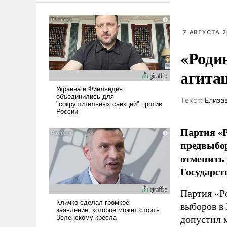
7 АВГУСТА 2
«Роди
агита
Tекст:
Елиза
Партия «Р
предвыбор
отменить 
Государст
Партия «Р
выборов в
допустил 