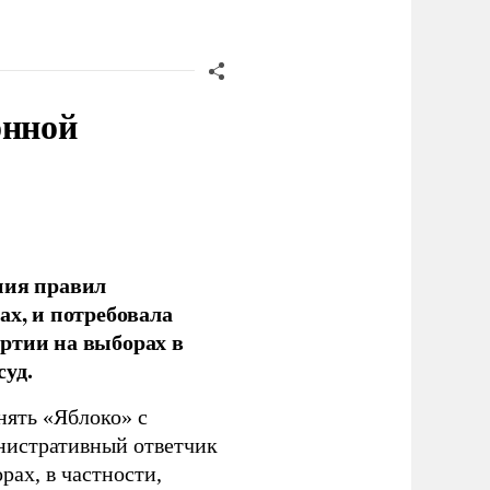
онной
ния правил
ах, и потребовала
ртии на выборах в
уд.
нять «Яблоко» с
инистративный ответчик
ах, в частности,