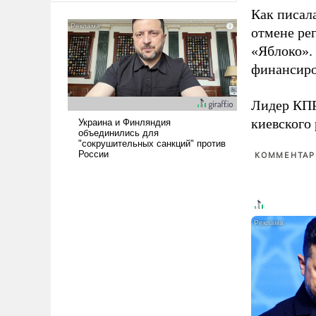
американские арсеналы.
Как писал
Сложившаяся ситуация
отмене ре
означает многолетний период
«Яблоко».
уязвимости США, например,
финансиро
перед Китаем.
Лидер КП
киевского
КОММЕНТАРИ