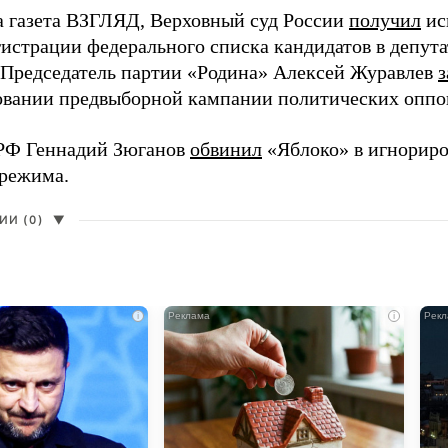
а газета ВЗГЛЯД, Верховный суд России
получил
ис
гистрации федерального списка кандидатов в депут
 Председатель партии «Родина» Алексей Журавлев
з
вании предвыборной кампании политических оппо
РФ Геннадий Зюганов
обвинил
«Яблоко» в игнорир
 режима.
И (0)
▼
i
i