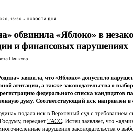
026, 16:56 •
НОВОСТИ ДНЯ
на» обвинила «Яблоко» в незак
ции и финансовых нарушениях
вета Шишкова
одина» заявила, что «Яблоко» допустило наруше
ной агитации, а также законодательства о выбор
регистрацию федерального списка кандидатов па
венную думу. Соответствующий иск направлен в с
одина» подала иск в Верховный суд с требованием с
 Госдуму, передает
ТАСС
. Истец заявляет, что «адм
многочисленные нарушения законодательства о выбор