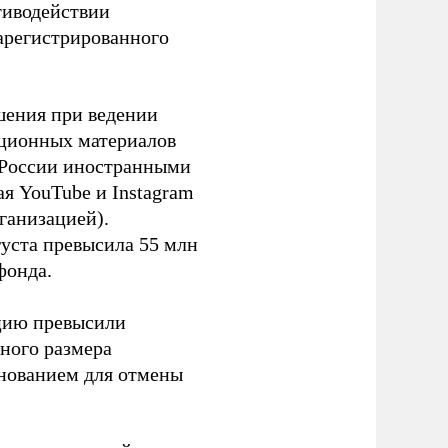
тиводействии
зарегистрированного
шения при ведении
ационных материалов
в России иностранными
я YouTube и Instagram
ганизацией).
густа превысила 55 млн
фонда.
ацию превысили
ного размера
основанием для отмены