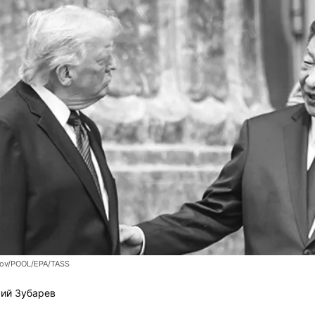
ov/POOL/EPA/TASS
ий Зубарев