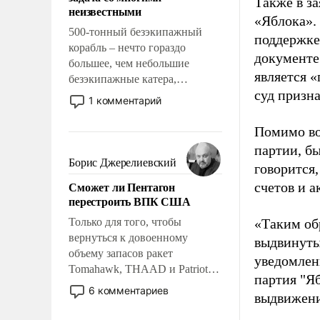
адаптироваться.
Также в з
неизвестными
«Яблока».
500-тонный безэкипажный
поддержке
корабль – нечто гораздо
документе
большее, чем небольшие
является 
безэкипажные катера,
суд призн
применение которых уже
1 комментарий
стало обыденностью. Задача по
созданию такого корабля очень
Помимо во
сложна и амбициозна. Однако
партии, б
и ее реализация радикально
Борис Джерелиевский
говорится,
поднимет наши боевые
Сможет ли Пентагон
счетов и 
возможности.
перестроить ВПК США
Только для того, чтобы
«Таким об
вернуться к довоенному
выдвинуты
объему запасов ракет
уведомлени
Tomahawk, THAAD и Patriot
партия "Я
США потребуется более трех
6 комментариев
выдвижения
лет. Даже небольшая война с
Ираном опустошила