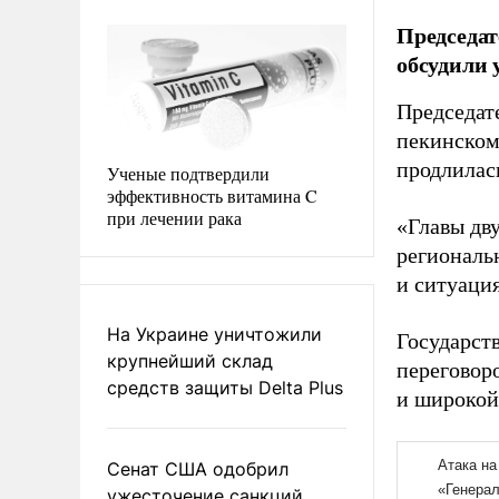
Председа
обсудили 
Председат
пекинском
продлилась
Ученые подтвердили
эффективность витамина C
при лечении рака
«Главы дв
региональ
и ситуация
На Украине уничтожили
Государств
крупнейший склад
переговор
средств защиты Delta Plus
и широкой
Сенат США одобрил
ужесточение санкций