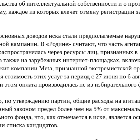
ельства об интеллектуальной собственности и о про
му, каждое из которых влечет отмену регистрации 
основных доводов иска стали предполагаемые нару
ной кампании. В «Родине» считают, что часть агит
распространялась через ресурсы лиц, признанных 
 а также на зарубежных интернет-площадках, включа
жит компании Meta, признанной экстремистской ор
 стоимость этих услуг за период с 27 июня по 6 ав
и этом оплата производилась не из избирательного 
о, по утверждению партии, общие расходы на агит
нный законом предел более чем на 5% от максималь
ного фонда, что, как отмечается в иске, является 
ии списка кандидатов.