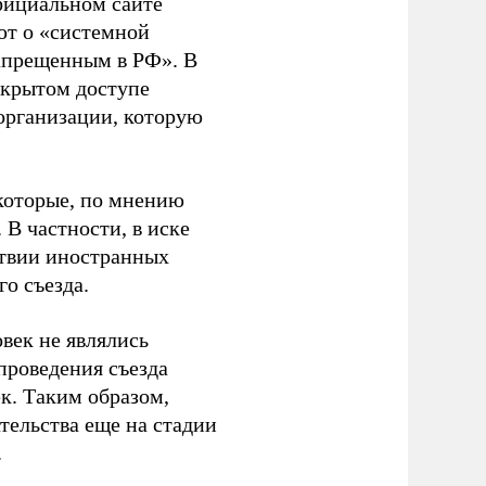
фициальном сайте
ют о «системной
апрещенным в РФ». В
ткрытом доступе
организации, которую
которые, по мнению
В частности, в иске
тствии иностранных
о съезда.
век не являлись
проведения съезда
ек. Таким образом,
тельства еще на стадии
.