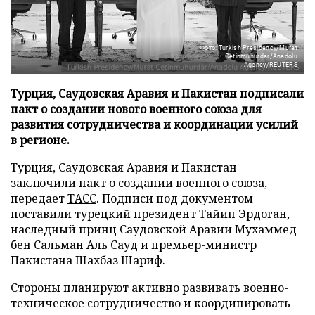
Фото: Turkish Presidency/Murat
Cetinmuhurdar/Anadolu
Agency/REUTERS
Турция, Саудовская Аравия и Пакистан подписали
пакт о создании нового военного союза для
развития сотрудничества и координации усилий
в регионе.
Турция, Саудовская Аравия и Пакистан
заключили пакт о создании военного союза,
передает
ТАСС
. Подписи под документом
поставили турецкий президент Тайип Эрдоган,
наследный принц Саудовской Аравии Мухаммед
бен Сальман Аль Сауд и премьер-министр
Пакистана Шахбаз Шариф.
Стороны планируют активно развивать военно-
техническое сотрудничество и координировать