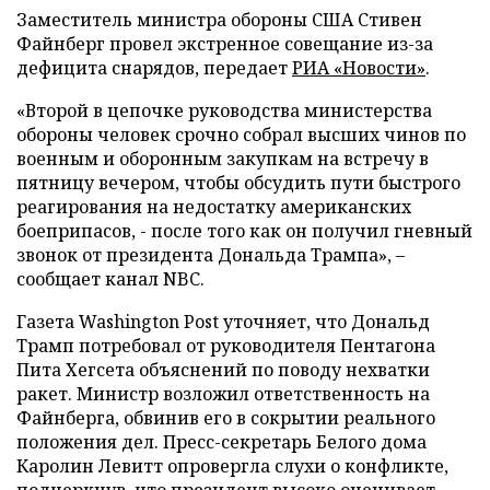
Заместитель министра обороны США Стивен
Файнберг провел экстренное совещание из-за
дефицита снарядов, передает
РИА «Новости»
.
«Второй в цепочке руководства министерства
обороны человек срочно собрал высших чинов по
военным и оборонным закупкам на встречу в
пятницу вечером, чтобы обсудить пути быстрого
реагирования на недостатку американских
боеприпасов, - после того как он получил гневный
звонок от президента Дональда Трампа», –
сообщает канал NBC.
Газета Washington Post уточняет, что Дональд
Трамп потребовал от руководителя Пентагона
Пита Хегсета объяснений по поводу нехватки
ракет. Министр возложил ответственность на
Файнберга, обвинив его в сокрытии реального
положения дел. Пресс-секретарь Белого дома
Каролин Левитт опровергла слухи о конфликте,
подчеркнув, что президент высоко оценивает