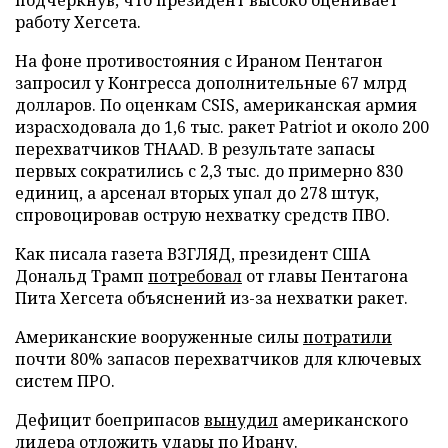
работу Хегсета.
На фоне противостояния с Ираном Пентагон
запросил у Конгресса дополнительные 67 млрд
долларов. По оценкам CSIS, американская армия
израсходовала до 1,6 тыс. ракет Patriot и около 200
перехватчиков THAAD. В результате запасы
первых сократились с 2,3 тыс. до примерно 830
единиц, а арсенал вторых упал до 278 штук,
спровоцировав острую нехватку средств ПВО.
Как писала газета ВЗГЛЯД, президент США
Дональд Трамп
потребовал
от главы Пентагона
Пита Хегсета объяснений из-за нехватки ракет.
Американские вооруженные силы
потратили
почти 80% запасов перехватчиков для ключевых
систем ПРО.
Дефицит боеприпасов
вынудил
американского
лидера отложить удары по Ирану.