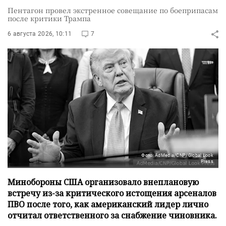
Пентагон провел экстренное совещание по боеприпасам
после критики Трампа
6 августа 2026, 10:11
7
Фото: AdMedia/CNP/Global Look
Press
Минобороны США организовало внеплановую
встречу из-за критического истощения арсеналов
ПВО после того, как американский лидер лично
отчитал ответственного за снабжение чиновника.