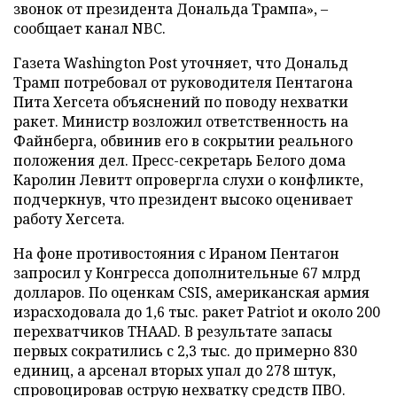
звонок от президента Дональда Трампа», –
сообщает канал NBC.
Газета Washington Post уточняет, что Дональд
Трамп потребовал от руководителя Пентагона
Пита Хегсета объяснений по поводу нехватки
ракет. Министр возложил ответственность на
Файнберга, обвинив его в сокрытии реального
положения дел. Пресс-секретарь Белого дома
Каролин Левитт опровергла слухи о конфликте,
подчеркнув, что президент высоко оценивает
работу Хегсета.
На фоне противостояния с Ираном Пентагон
запросил у Конгресса дополнительные 67 млрд
долларов. По оценкам CSIS, американская армия
израсходовала до 1,6 тыс. ракет Patriot и около 200
перехватчиков THAAD. В результате запасы
первых сократились с 2,3 тыс. до примерно 830
единиц, а арсенал вторых упал до 278 штук,
спровоцировав острую нехватку средств ПВО.