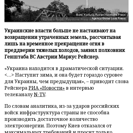
Фото: Kaniuka Ruslan/Keystone Press
Agency/Global Look Press
Украинские власти больше не настаивают на
возвращении утраченных земель, рассчитывая
лишь на временное прекращение огня в
преддверии тяжелых холодов, заявил полковник
Генштаба ВС Австрии Маркус Рейснер.
«Украина находится в драматической ситуации.
<…> Наступит зима, и она будет гораздо суровее
для Украины, чем предыдущая», – приводит слова
Рейснера
РИА «Новости»
в интервью
телеканалу
N-TV
.
По словам аналитика, из-за ударов российских
войск инфраструктура страны не способна
производить достаточное количество
электроэнергии. Поэтому Киев отказался от
максимальных требований и просит только