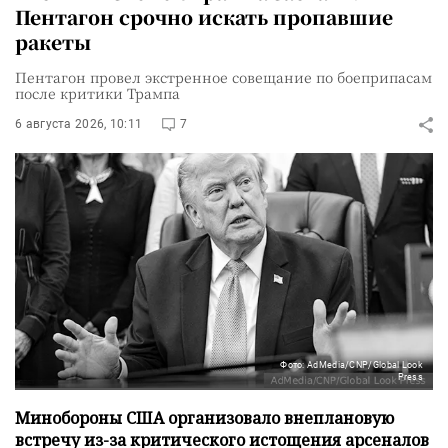
Пентагон срочно искать пропавшие
ракеты
Пентагон провел экстренное совещание по боеприпасам
после критики Трампа
6 августа 2026, 10:11
7
Фото: AdMedia/CNP/Global Look
Press
Минобороны США организовало внеплановую
встречу из-за критического истощения арсеналов