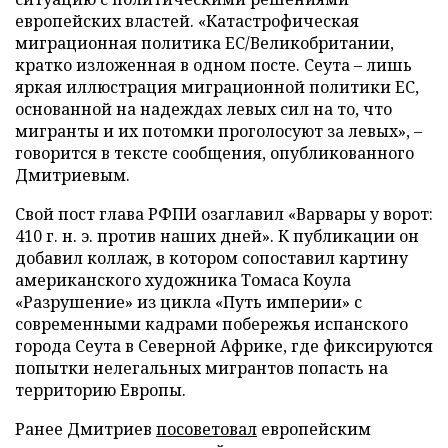
европейских властей. «Катастрофическая
миграционная политика ЕС/Великобритании,
кратко изложенная в одном посте. Сеута – лишь
яркая иллюстрация миграционной политики ЕС,
основанной на надеждах левых сил на то, что
мигранты и их потомки проголосуют за левых», –
говорится в тексте сообщения, опубликованного
Дмитриевым.
Свой пост глава РФПИ озаглавил «Варвары у ворот:
410 г. н. э. против наших дней». К публикации он
добавил коллаж, в котором сопоставил картину
американского художника Томаса Коула
«Разрушение» из цикла «Путь империи» с
современными кадрами побережья испанского
города Сеута в Северной Африке, где фиксируются
попытки нелегальных мигрантов попасть на
территорию Европы.
Ранее Дмитриев
посоветовал
европейским