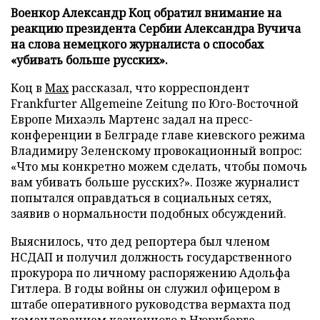
Военкор Александр Коц обратил внимание на
реакцию президента Сербии Александра Вучича
на слова немецкого журналиста о способах
«убивать больше русских».
Коц в
Мах
рассказал, что корреспондент
Frankfurter Allgemeine Zeitung по Юго-Восточной
Европе Михаэль Мартенс задал на пресс-
конференции в Белграде главе киевского режима
Владимиру Зеленскому провокационный вопрос:
«Что мы конкретно можем сделать, чтобы помочь
вам убивать больше русских?». Позже журналист
попытался оправдаться в социальных сетях,
заявив о нормальности подобных обсуждений.
Выяснилось, что дед репортера был членом
НСДАП и получил должность государственного
прокурора по личному распоряжению Адольфа
Гитлера. В годы войны он служил офицером в
штабе оперативного руководства вермахта под
командованием казненного в Нюрнберге